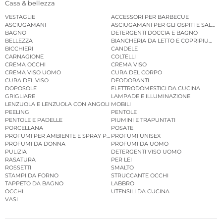
Casa & bellezza
VESTAGLIE
ACCESSORI PER BARBECUE
ASCIUGAMANI
ASCIUGAMANI PER GLI OSPITI E SALVIE
BAGNO
DETERGENTI DOCCIA E BAGNO
BELLEZZA
BIANCHERIA DA LETTO E COPRIPIUMINI
BICCHIERI
CANDELE
CARNAGIONE
COLTELLI
CREMA OCCHI
CREMA VISO
CREMA VISO UOMO
CURA DEL CORPO
CURA DEL VISO
DEODORANTI
DOPOSOLE
ELETTRODOMESTICI DA CUCINA
GRIGLIARE
LAMPADE E ILLUMINAZIONE
LENZUOLA E LENZUOLA CON ANGOLI
MOBILI
PEELING
PENTOLE
PENTOLE E PADELLE
PIUMINI E TRAPUNTATI
PORCELLANA
POSATE
PROFUMI PER AMBIENTE E SPRAY PER AMBIENTE
PROFUMI UNISEX
PROFUMI DA DONNA
PROFUMI DA UOMO
PULIZIA
DETERGENTI VISO UOMO
RASATURA
PER LEI
ROSSETTI
SMALTO
STAMPI DA FORNO
STRUCCANTE OCCHI
TAPPETO DA BAGNO
LABBRO
OCCHI
UTENSILI DA CUCINA
VASI