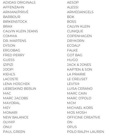
ADIDAS ORIGINALS
AESOP
AFFENZAHN
ALESSI
ARMANI/PRIVÉ
ARMEDANGELS
BARBOUR
BDK
BIRKENSTOCK
BOSS
BRAX
CALVIN KLEIN
CALVIN KLEIN JEANS
CLINIQUE
COMMA
COPENHAGEN
DR. MARTENS
DRYKORN
DYSON
ECOALF
ERGOBAG
FALKE
FRED PERRY
GOT BAG
GUESS
HUGO
IZIPIZI
JACK & JONES
JOOP!
KAPTEN & SON
KIEHL’S
LA PRAIRIE
LACOSTE
LE CREUSET
LENA HOSCHEK
LEVI’S®
LIEBESKIND BERLIN
LUISA CERANO
MAC
MARC CAIN
MARC JACOBS
MARC O’POLO
MAYORAL
MCM
MEY
MICHAEL KORS
MONARI
MOS MOSH
NEW BALANCE
OFFICINE CREATIVE
OLYMP
ON
ONLY
OPUS
PAUL GREEN
POLO RALPH LAUREN