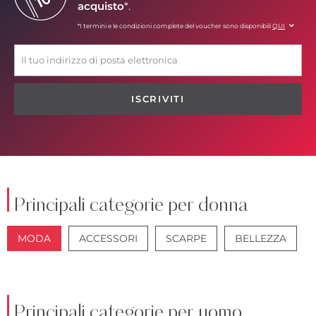
acquisto
*.
*I termini e le condizioni complete del voucher sono disponibili
QUI
ISCRIVITI
Principali categorie per donna
MODA
ACCESSORI
SCARPE
BELLEZZA
GIACCHE
JEANS
Principali categorie per uomo