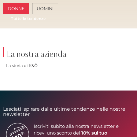
DONNE
UOMINI
Tutte le tendenze
AMALFI VIBES
SA
La nostra azienda
La storia di K&Ö
Lasciati ispirare dalle ultime tendenze nelle nostre
newsletter
Iscriviti subito alla nostra newsletter e
ricevi uno sconto del
10% sul tuo