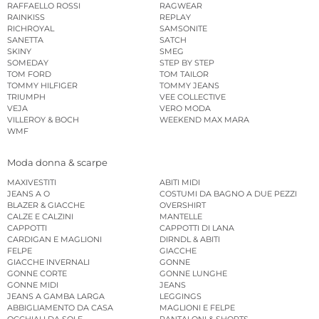
RAFFAELLO ROSSI
RAGWEAR
RAINKISS
REPLAY
RICHROYAL
SAMSONITE
SANETTA
SATCH
SKINY
SMEG
SOMEDAY
STEP BY STEP
TOM FORD
TOM TAILOR
TOMMY HILFIGER
TOMMY JEANS
TRIUMPH
VEE COLLECTIVE
VEJA
VERO MODA
VILLEROY & BOCH
WEEKEND MAX MARA
WMF
Moda donna & scarpe
MAXIVESTITI
ABITI MIDI
JEANS A O
COSTUMI DA BAGNO A DUE PEZZI
BLAZER & GIACCHE
OVERSHIRT
CALZE E CALZINI
MANTELLE
CAPPOTTI
CAPPOTTI DI LANA
CARDIGAN E MAGLIONI
DIRNDL & ABITI
FELPE
GIACCHE
GIACCHE INVERNALI
GONNE
GONNE CORTE
GONNE LUNGHE
GONNE MIDI
JEANS
JEANS A GAMBA LARGA
LEGGINGS
ABBIGLIAMENTO DA CASA
MAGLIONI E FELPE