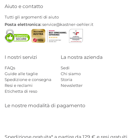
Aiuto e contatto
Tutti gli argomenti di aiuto
Posta elettronica:
service@kastner-oehler.it
I nostri servizi
La nostra azienda
FAQs
Sedi
Guide alle taglie
Chi siamo
Spedizione e consegna
Storia
Resi e reclami
Newsletter
Etichetta di reso
Le nostre modalità di pagamento
Mastercard
Visa
Diners
Applepay
Amazon
Paypal
Klarn
Spedizione gratuita* a partire da 129 € e resi gratuiti