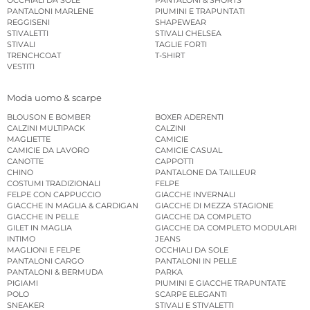
OCCHIALI DA SOLE
PANTALONI & SHORTS
PANTALONI MARLENE
PIUMINI E TRAPUNTATI
REGGISENI
SHAPEWEAR
STIVALETTI
STIVALI CHELSEA
STIVALI
TAGLIE FORTI
TRENCHCOAT
T-SHIRT
VESTITI
Moda uomo & scarpe
BLOUSON E BOMBER
BOXER ADERENTI
CALZINI MULTIPACK
CALZINI
MAGLIETTE
CAMICIE
CAMICIE DA LAVORO
CAMICIE CASUAL
CANOTTE
CAPPOTTI
CHINO
PANTALONE DA TAILLEUR
COSTUMI TRADIZIONALI
FELPE
FELPE CON CAPPUCCIO
GIACCHE INVERNALI
GIACCHE IN MAGLIA & CARDIGAN
GIACCHE DI MEZZA STAGIONE
GIACCHE IN PELLE
GIACCHE DA COMPLETO
GILET IN MAGLIA
GIACCHE DA COMPLETO MODULARI
INTIMO
JEANS
MAGLIONI E FELPE
OCCHIALI DA SOLE
PANTALONI CARGO
PANTALONI IN PELLE
PANTALONI & BERMUDA
PARKA
PIGIAMI
PIUMINI E GIACCHE TRAPUNTATE
POLO
SCARPE ELEGANTI
SNEAKER
STIVALI E STIVALETTI