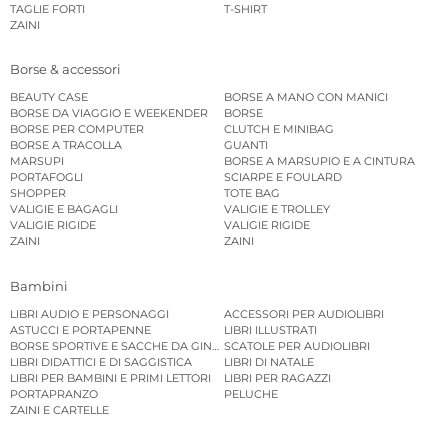
TAGLIE FORTI
T-SHIRT
ZAINI
Borse & accessori
BEAUTY CASE
BORSE A MANO CON MANICI
BORSE DA VIAGGIO E WEEKENDER
BORSE
BORSE PER COMPUTER
CLUTCH E MINIBAG
BORSE A TRACOLLA
GUANTI
MARSUPI
BORSE A MARSUPIO E A CINTURA
PORTAFOGLI
SCIARPE E FOULARD
SHOPPER
TOTE BAG
VALIGIE E BAGAGLI
VALIGIE E TROLLEY
VALIGIE RIGIDE
VALIGIE RIGIDE
ZAINI
ZAINI
Bambini
LIBRI AUDIO E PERSONAGGI
ACCESSORI PER AUDIOLIBRI
ASTUCCI E PORTAPENNE
LIBRI ILLUSTRATI
BORSE SPORTIVE E SACCHE DA GINNASTICA
SCATOLE PER AUDIOLIBRI
LIBRI DIDATTICI E DI SAGGISTICA
LIBRI DI NATALE
LIBRI PER BAMBINI E PRIMI LETTORI
LIBRI PER RAGAZZI
PORTAPRANZO
PELUCHE
ZAINI E CARTELLE