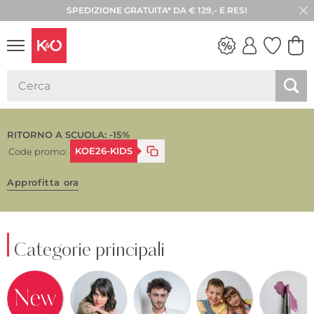
SPEDIZIONE GRATUITA* DA € 129,- E RESI
LOOK
WEDDING
VIBES
RITORNO A SCUOLA: -15%
KOE26-KIDS
Code promo:
Approfitta ora
Categorie principali