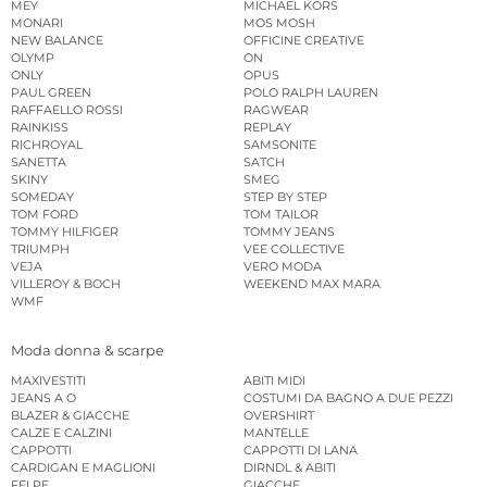
MEY
MICHAEL KORS
MONARI
MOS MOSH
NEW BALANCE
OFFICINE CREATIVE
OLYMP
ON
ONLY
OPUS
PAUL GREEN
POLO RALPH LAUREN
RAFFAELLO ROSSI
RAGWEAR
RAINKISS
REPLAY
RICHROYAL
SAMSONITE
SANETTA
SATCH
SKINY
SMEG
SOMEDAY
STEP BY STEP
TOM FORD
TOM TAILOR
TOMMY HILFIGER
TOMMY JEANS
TRIUMPH
VEE COLLECTIVE
VEJA
VERO MODA
VILLEROY & BOCH
WEEKEND MAX MARA
WMF
Moda donna & scarpe
MAXIVESTITI
ABITI MIDI
JEANS A O
COSTUMI DA BAGNO A DUE PEZZI
BLAZER & GIACCHE
OVERSHIRT
CALZE E CALZINI
MANTELLE
CAPPOTTI
CAPPOTTI DI LANA
CARDIGAN E MAGLIONI
DIRNDL & ABITI
FELPE
GIACCHE