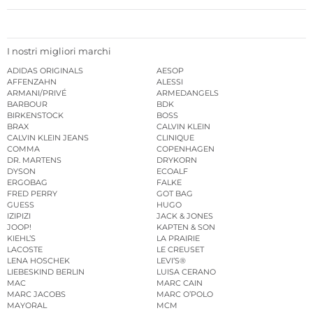
I nostri migliori marchi
ADIDAS ORIGINALS
AESOP
AFFENZAHN
ALESSI
ARMANI/PRIVÉ
ARMEDANGELS
BARBOUR
BDK
BIRKENSTOCK
BOSS
BRAX
CALVIN KLEIN
CALVIN KLEIN JEANS
CLINIQUE
COMMA
COPENHAGEN
DR. MARTENS
DRYKORN
DYSON
ECOALF
ERGOBAG
FALKE
FRED PERRY
GOT BAG
GUESS
HUGO
IZIPIZI
JACK & JONES
JOOP!
KAPTEN & SON
KIEHL’S
LA PRAIRIE
LACOSTE
LE CREUSET
LENA HOSCHEK
LEVI’S®
LIEBESKIND BERLIN
LUISA CERANO
MAC
MARC CAIN
MARC JACOBS
MARC O’POLO
MAYORAL
MCM