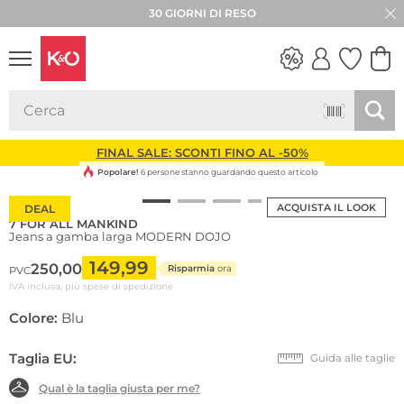
30 GIORNI DI RESO
LOOK
WEDDING
VIBES
FINAL SALE: SCONTI FINO AL -50%
Popolare!
6 persone stanno guardando questo articolo
ACQUISTA IL LOOK
DEAL
7 FOR ALL MANKIND
Jeans a gamba larga MODERN DOJO
149,99
250,00
Risparmia
ora
PVC
IVA inclusa, più spese di spedizione
Colore:
Blu
Taglia EU:
Guida alle taglie
Qual è la taglia giusta per me?