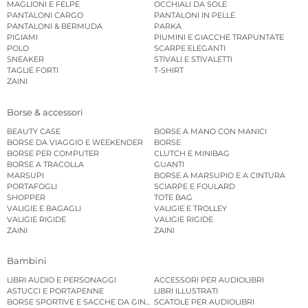
MAGLIONI E FELPE
OCCHIALI DA SOLE
PANTALONI CARGO
PANTALONI IN PELLE
PANTALONI & BERMUDA
PARKA
PIGIAMI
PIUMINI E GIACCHE TRAPUNTATE
POLO
SCARPE ELEGANTI
SNEAKER
STIVALI E STIVALETTI
TAGLIE FORTI
T-SHIRT
ZAINI
Borse & accessori
BEAUTY CASE
BORSE A MANO CON MANICI
BORSE DA VIAGGIO E WEEKENDER
BORSE
BORSE PER COMPUTER
CLUTCH E MINIBAG
BORSE A TRACOLLA
GUANTI
MARSUPI
BORSE A MARSUPIO E A CINTURA
PORTAFOGLI
SCIARPE E FOULARD
SHOPPER
TOTE BAG
VALIGIE E BAGAGLI
VALIGIE E TROLLEY
VALIGIE RIGIDE
VALIGIE RIGIDE
ZAINI
ZAINI
Bambini
LIBRI AUDIO E PERSONAGGI
ACCESSORI PER AUDIOLIBRI
ASTUCCI E PORTAPENNE
LIBRI ILLUSTRATI
BORSE SPORTIVE E SACCHE DA GINNASTICA
SCATOLE PER AUDIOLIBRI