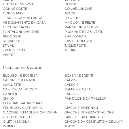
GIACCHE INVERNALI
GONNE
GONNE CORTE
GONNE LUNGHE
GONNE MIDI
JEANS
JEANS A GAMBA LARGA
LEGGINGS
ABBIGLIAMENTO DA CASA
MAGLIONI E FELPE
OCCHIALI DA SOLE
PANTALONI & SHORTS
PANTALONI MARLENE
PIUMINI E TRAPUNTATI
REGGISENI
SHAPEWEAR
STIVALETTI
STIVALI CHELSEA
STIVALI
TAGLIE FORTI
TRENCHCOAT
T-SHIRT
VESTITI
Moda uomo & scarpe
BLOUSON E BOMBER
BOXER ADERENTI
CALZINI MULTIPACK
CALZINI
MAGLIETTE
CAMICIE
CAMICIE DA LAVORO
CAMICIE CASUAL
CANOTTE
CAPPOTTI
CHINO
PANTALONE DA TAILLEUR
COSTUMI TRADIZIONALI
FELPE
FELPE CON CAPPUCCIO
GIACCHE INVERNALI
GIACCHE IN MAGLIA & CARDIGAN
GIACCHE DI MEZZA STAGIONE
GIACCHE IN PELLE
GIACCHE DA COMPLETO
GILET IN MAGLIA
GIACCHE DA COMPLETO MODULARI
INTIMO
JEANS