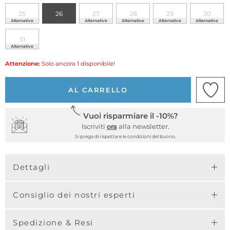
25
26
27
28
29
30
Alternative
Alternative
Alternative
Alternative
Alternative
31
Alternative
Attenzione:
Solo ancora 1 disponibile!
AL CARRELLO
Vuoi risparmiare il -10%?
Iscriviti
ora
alla newsletter.
Si prega di rispettare le condizioni del buono.
Dettagli
Consiglio dei nostri esperti
Spedizione & Resi