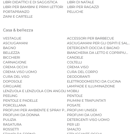
LIBRI DIDATTICI E DI SAGGISTICA
LIBRI DI NATALE
LIBRI PER BAMBINI E PRIMI LETTORI
LIBRI PER RAGAZZI
PORTAPRANZO
PELUCHE
ZAINI E CARTELLE
Casa & bellezza
VESTAGLIE
ACCESSORI PER BARBECUE
ASCIUGAMANI
ASCIUGAMANI PER GLI OSPITI E SALVIE
BAGNO
DETERGENTI DOCCIA E BAGNO
BELLEZZA
BIANCHERIA DA LETTO E COPRIPIUMINI
BICCHIERI
CANDELE
CARNAGIONE
COLTELLI
CREMA OCCHI
CREMA VISO
CREMA VISO UOMO
CURA DEL CORPO
CURA DEL VISO
DEODORANTI
DOPOSOLE
ELETTRODOMESTICI DA CUCINA
GRIGLIARE
LAMPADE E ILLUMINAZIONE
LENZUOLA E LENZUOLA CON ANGOLI
MOBILI
PEELING
PENTOLE
PENTOLE E PADELLE
PIUMINI E TRAPUNTATI
PORCELLANA
POSATE
PROFUMI PER AMBIENTE E SPRAY PER AMBIENTE
PROFUMI UNISEX
PROFUMI DA DONNA
PROFUMI DA UOMO
PULIZIA
DETERGENTI VISO UOMO
RASATURA
PER LEI
ROSSETTI
SMALTO
STAMPI DA FORNO
STRUCCANTE OCCHI