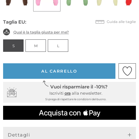
Taglia EU:
Guida alle taglie
Qual è la taglia giusta per me?
S
M
L
AL CARRELLO
Vuoi risparmiare il -10%?
Iscriviti
ora
alla newsletter.
Si prega di rispettare le condizioni del buono.
Dettagli