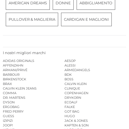
AMERICAN DREAMS
DONNE
ABBIGLIAMENTO
PULLOVER & MAGLIERIA
CARDIGAN E MAGLIONI
I nostri migliori marchi
ADIDAS ORIGINALS
AESOP
AFFENZAHN
ALESSI
ARMANI/PRIVÉ
ARMEDANGELS
BARBOUR
BDK
BIRKENSTOCK
BOSS
BRAX
CALVIN KLEIN
CALVIN KLEIN JEANS
CLINIQUE
COMMA
COPENHAGEN
DR. MARTENS
DRYKORN
DYSON
ECOALF
ERGOBAG
FALKE
FRED PERRY
GOT BAG
GUESS
HUGO
IZIPIZI
JACK & JONES
JOOP!
KAPTEN & SON