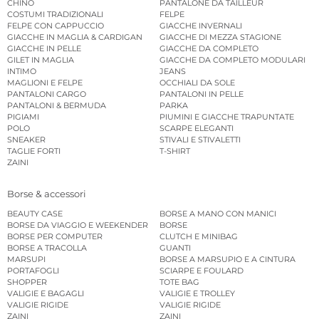
CHINO
PANTALONE DA TAILLEUR
COSTUMI TRADIZIONALI
FELPE
FELPE CON CAPPUCCIO
GIACCHE INVERNALI
GIACCHE IN MAGLIA & CARDIGAN
GIACCHE DI MEZZA STAGIONE
GIACCHE IN PELLE
GIACCHE DA COMPLETO
GILET IN MAGLIA
GIACCHE DA COMPLETO MODULARI
INTIMO
JEANS
MAGLIONI E FELPE
OCCHIALI DA SOLE
PANTALONI CARGO
PANTALONI IN PELLE
PANTALONI & BERMUDA
PARKA
PIGIAMI
PIUMINI E GIACCHE TRAPUNTATE
POLO
SCARPE ELEGANTI
SNEAKER
STIVALI E STIVALETTI
TAGLIE FORTI
T-SHIRT
ZAINI
Borse & accessori
BEAUTY CASE
BORSE A MANO CON MANICI
BORSE DA VIAGGIO E WEEKENDER
BORSE
BORSE PER COMPUTER
CLUTCH E MINIBAG
BORSE A TRACOLLA
GUANTI
MARSUPI
BORSE A MARSUPIO E A CINTURA
PORTAFOGLI
SCIARPE E FOULARD
SHOPPER
TOTE BAG
VALIGIE E BAGAGLI
VALIGIE E TROLLEY
VALIGIE RIGIDE
VALIGIE RIGIDE
ZAINI
ZAINI