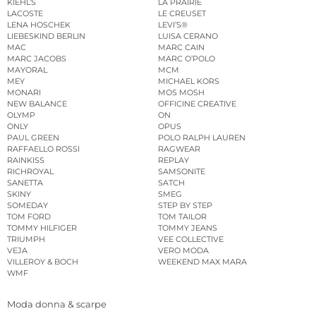
KIEHL’S
LA PRAIRIE
LACOSTE
LE CREUSET
LENA HOSCHEK
LEVI’S®
LIEBESKIND BERLIN
LUISA CERANO
MAC
MARC CAIN
MARC JACOBS
MARC O’POLO
MAYORAL
MCM
MEY
MICHAEL KORS
MONARI
MOS MOSH
NEW BALANCE
OFFICINE CREATIVE
OLYMP
ON
ONLY
OPUS
PAUL GREEN
POLO RALPH LAUREN
RAFFAELLO ROSSI
RAGWEAR
RAINKISS
REPLAY
RICHROYAL
SAMSONITE
SANETTA
SATCH
SKINY
SMEG
SOMEDAY
STEP BY STEP
TOM FORD
TOM TAILOR
TOMMY HILFIGER
TOMMY JEANS
TRIUMPH
VEE COLLECTIVE
VEJA
VERO MODA
VILLEROY & BOCH
WEEKEND MAX MARA
WMF
Moda donna & scarpe