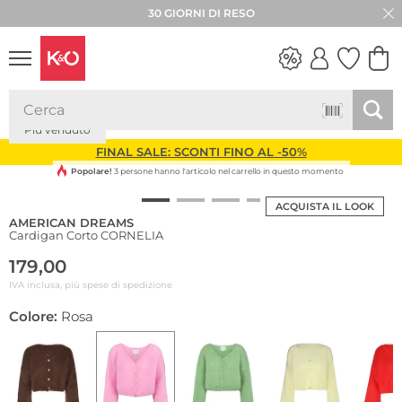
30 GIORNI DI RESO
Più venduto
LOOK
WEDDING
VIBES
FINAL SALE: SCONTI FINO AL -50%
Popolare!
3 persone hanno l'articolo nel carrello in questo momento
ACQUISTA IL LOOK
AMERICAN DREAMS
Cardigan Corto CORNELIA
179,00
IVA inclusa, più spese di spedizione
Colore:
Rosa