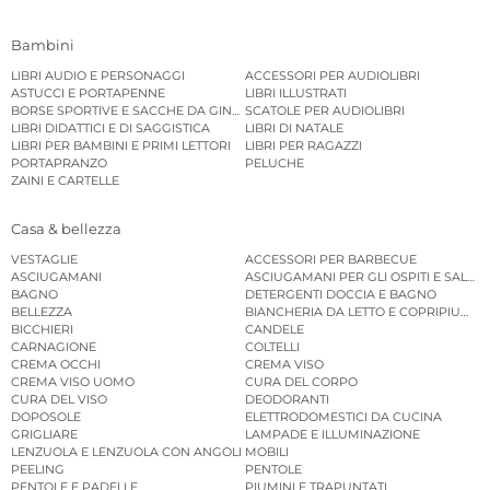
Bambini
LIBRI AUDIO E PERSONAGGI
ACCESSORI PER AUDIOLIBRI
ASTUCCI E PORTAPENNE
LIBRI ILLUSTRATI
BORSE SPORTIVE E SACCHE DA GINNASTICA
SCATOLE PER AUDIOLIBRI
LIBRI DIDATTICI E DI SAGGISTICA
LIBRI DI NATALE
LIBRI PER BAMBINI E PRIMI LETTORI
LIBRI PER RAGAZZI
PORTAPRANZO
PELUCHE
ZAINI E CARTELLE
Casa & bellezza
VESTAGLIE
ACCESSORI PER BARBECUE
ASCIUGAMANI
ASCIUGAMANI PER GLI OSPITI E SALVIE
BAGNO
DETERGENTI DOCCIA E BAGNO
BELLEZZA
BIANCHERIA DA LETTO E COPRIPIUMINI
BICCHIERI
CANDELE
CARNAGIONE
COLTELLI
CREMA OCCHI
CREMA VISO
CREMA VISO UOMO
CURA DEL CORPO
CURA DEL VISO
DEODORANTI
DOPOSOLE
ELETTRODOMESTICI DA CUCINA
GRIGLIARE
LAMPADE E ILLUMINAZIONE
LENZUOLA E LENZUOLA CON ANGOLI
MOBILI
PEELING
PENTOLE
PENTOLE E PADELLE
PIUMINI E TRAPUNTATI