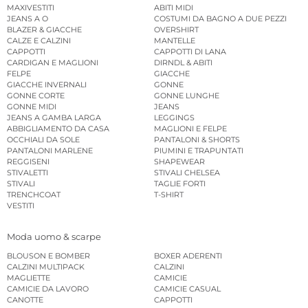
MAXIVESTITI
ABITI MIDI
JEANS A O
COSTUMI DA BAGNO A DUE PEZZI
BLAZER & GIACCHE
OVERSHIRT
CALZE E CALZINI
MANTELLE
CAPPOTTI
CAPPOTTI DI LANA
CARDIGAN E MAGLIONI
DIRNDL & ABITI
FELPE
GIACCHE
GIACCHE INVERNALI
GONNE
GONNE CORTE
GONNE LUNGHE
GONNE MIDI
JEANS
JEANS A GAMBA LARGA
LEGGINGS
ABBIGLIAMENTO DA CASA
MAGLIONI E FELPE
OCCHIALI DA SOLE
PANTALONI & SHORTS
PANTALONI MARLENE
PIUMINI E TRAPUNTATI
REGGISENI
SHAPEWEAR
STIVALETTI
STIVALI CHELSEA
STIVALI
TAGLIE FORTI
TRENCHCOAT
T-SHIRT
VESTITI
Moda uomo & scarpe
BLOUSON E BOMBER
BOXER ADERENTI
CALZINI MULTIPACK
CALZINI
MAGLIETTE
CAMICIE
CAMICIE DA LAVORO
CAMICIE CASUAL
CANOTTE
CAPPOTTI