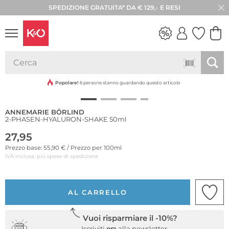
SPEDIZIONE GRATUITA* DA € 129,- E RESI
30 GIORNI DI RESO
Sostenibile
LOOK
WEDDING
VIBES
Popolare!
6 persone stanno guardando questo articolo
ANNEMARIE BÖRLIND
2-PHASEN-HYALURON-SHAKE 50ml
27,95
Prezzo base: 55,90 € / Prezzo per 100ml
IVA inclusa, più spese di spedizione
AL CARRELLO
Vuoi risparmiare il -10%?
Iscriviti
ora
alla newsletter.