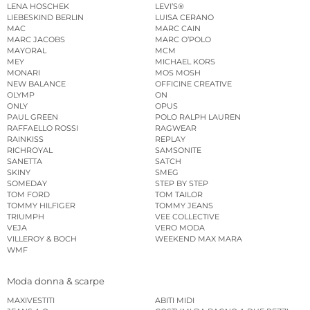
LENA HOSCHEK
LEVI’S®
LIEBESKIND BERLIN
LUISA CERANO
MAC
MARC CAIN
MARC JACOBS
MARC O’POLO
MAYORAL
MCM
MEY
MICHAEL KORS
MONARI
MOS MOSH
NEW BALANCE
OFFICINE CREATIVE
OLYMP
ON
ONLY
OPUS
PAUL GREEN
POLO RALPH LAUREN
RAFFAELLO ROSSI
RAGWEAR
RAINKISS
REPLAY
RICHROYAL
SAMSONITE
SANETTA
SATCH
SKINY
SMEG
SOMEDAY
STEP BY STEP
TOM FORD
TOM TAILOR
TOMMY HILFIGER
TOMMY JEANS
TRIUMPH
VEE COLLECTIVE
VEJA
VERO MODA
VILLEROY & BOCH
WEEKEND MAX MARA
WMF
Moda donna & scarpe
MAXIVESTITI
ABITI MIDI