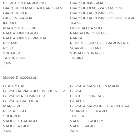
FELPE CON CAPPUCCIO
GIACCHE INVERNALI
GIACCHE IN MAGLIA & CARDIGAN
GIACCHE DI MEZZA STAGIONE
GIACCHE IN PELLE
GIACCHE DA COMPLETO
GILET IN MAGLIA
GIACCHE DA COMPLETO MODULARI
INTIMO
JEANS
MAGLIONI E FELPE
OCCHIALI DA SOLE
PANTALONI CARGO
PANTALONI IN PELLE
PANTALONI & BERMUDA
PARKA
PIGIAMI
PIUMINI E GIACCHE TRAPUNTATE
POLO
SCARPE ELEGANTI
SNEAKER
STIVALI E STIVALETTI
TAGLIE FORTI
T-SHIRT
ZAINI
Borse & accessori
BEAUTY CASE
BORSE A MANO CON MANICI
BORSE DA VIAGGIO E WEEKENDER
BORSE
BORSE PER COMPUTER
CLUTCH E MINIBAG
BORSE A TRACOLLA
GUANTI
MARSUPI
BORSE A MARSUPIO E A CINTURA
PORTAFOGLI
SCIARPE E FOULARD
SHOPPER
TOTE BAG
VALIGIE E BAGAGLI
VALIGIE E TROLLEY
VALIGIE RIGIDE
VALIGIE RIGIDE
ZAINI
ZAINI