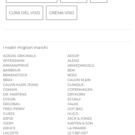
CURA DEL VISO
CREMA VISO
I nostri migliori marchi
ADIDAS ORIGINALS
AESOP
AFFENZAHN
ALESSI
ARMANI/PRIVÉ
ARMEDANGELS
BARBOUR
BDK
BIRKENSTOCK
BOSS
BRAX
CALVIN KLEIN
CALVIN KLEIN JEANS
CLINIQUE
COMMA
COPENHAGEN
DR. MARTENS
DRYKORN
DYSON
ECOALF
ERGOBAG
FALKE
FRED PERRY
GOT BAG
GUESS
HUGO
IZIPIZI
JACK & JONES
JOOP!
KAPTEN & SON
KIEHL’S
LA PRAIRIE
LACOSTE
LE CREUSET