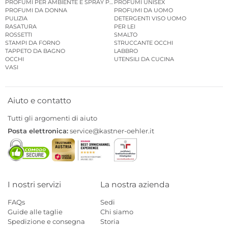
PROFUMI PER AMBIENTE E SPRAY PER AMBIENTE
PROFUMI UNISEX
PROFUMI DA DONNA
PROFUMI DA UOMO
PULIZIA
DETERGENTI VISO UOMO
RASATURA
PER LEI
ROSSETTI
SMALTO
STAMPI DA FORNO
STRUCCANTE OCCHI
TAPPETO DA BAGNO
LABBRO
OCCHI
UTENSILI DA CUCINA
VASI
Aiuto e contatto
Tutti gli argomenti di aiuto
Posta elettronica:
service@kastner-oehler.it
I nostri servizi
La nostra azienda
FAQs
Sedi
Guide alle taglie
Chi siamo
Spedizione e consegna
Storia