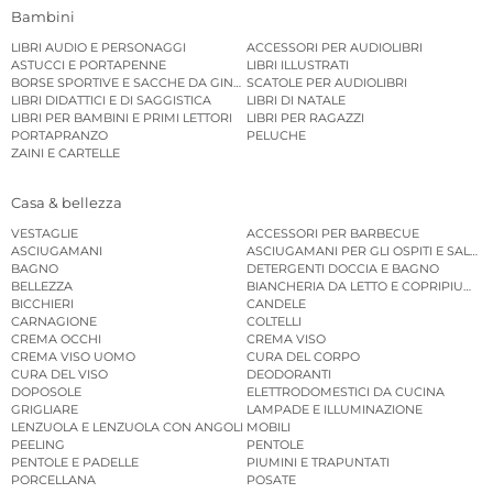
Bambini
LIBRI AUDIO E PERSONAGGI
ACCESSORI PER AUDIOLIBRI
ASTUCCI E PORTAPENNE
LIBRI ILLUSTRATI
BORSE SPORTIVE E SACCHE DA GINNASTICA
SCATOLE PER AUDIOLIBRI
LIBRI DIDATTICI E DI SAGGISTICA
LIBRI DI NATALE
LIBRI PER BAMBINI E PRIMI LETTORI
LIBRI PER RAGAZZI
PORTAPRANZO
PELUCHE
ZAINI E CARTELLE
Casa & bellezza
VESTAGLIE
ACCESSORI PER BARBECUE
ASCIUGAMANI
ASCIUGAMANI PER GLI OSPITI E SALVIE
BAGNO
DETERGENTI DOCCIA E BAGNO
BELLEZZA
BIANCHERIA DA LETTO E COPRIPIUMINI
BICCHIERI
CANDELE
CARNAGIONE
COLTELLI
CREMA OCCHI
CREMA VISO
CREMA VISO UOMO
CURA DEL CORPO
CURA DEL VISO
DEODORANTI
DOPOSOLE
ELETTRODOMESTICI DA CUCINA
GRIGLIARE
LAMPADE E ILLUMINAZIONE
LENZUOLA E LENZUOLA CON ANGOLI
MOBILI
PEELING
PENTOLE
PENTOLE E PADELLE
PIUMINI E TRAPUNTATI
PORCELLANA
POSATE