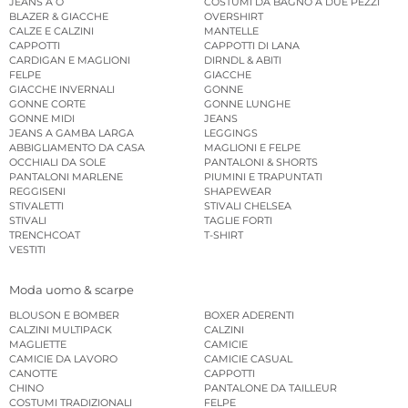
JEANS A O
COSTUMI DA BAGNO A DUE PEZZI
BLAZER & GIACCHE
OVERSHIRT
CALZE E CALZINI
MANTELLE
CAPPOTTI
CAPPOTTI DI LANA
CARDIGAN E MAGLIONI
DIRNDL & ABITI
FELPE
GIACCHE
GIACCHE INVERNALI
GONNE
GONNE CORTE
GONNE LUNGHE
GONNE MIDI
JEANS
JEANS A GAMBA LARGA
LEGGINGS
ABBIGLIAMENTO DA CASA
MAGLIONI E FELPE
OCCHIALI DA SOLE
PANTALONI & SHORTS
PANTALONI MARLENE
PIUMINI E TRAPUNTATI
REGGISENI
SHAPEWEAR
STIVALETTI
STIVALI CHELSEA
STIVALI
TAGLIE FORTI
TRENCHCOAT
T-SHIRT
VESTITI
Moda uomo & scarpe
BLOUSON E BOMBER
BOXER ADERENTI
CALZINI MULTIPACK
CALZINI
MAGLIETTE
CAMICIE
CAMICIE DA LAVORO
CAMICIE CASUAL
CANOTTE
CAPPOTTI
CHINO
PANTALONE DA TAILLEUR
COSTUMI TRADIZIONALI
FELPE