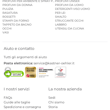
PROFUMI PER AMBIENTE E SPRAY PER AMBIENTE
PROFUMI UNISEX
PROFUMI DA DONNA
PROFUMI DA UOMO
PULIZIA
DETERGENTI VISO UOMO
RASATURA
PER LEI
ROSSETTI
SMALTO
STAMPI DA FORNO
STRUCCANTE OCCHI
TAPPETO DA BAGNO
LABBRO
OCCHI
UTENSILI DA CUCINA
VASI
Aiuto e contatto
Tutti gli argomenti di aiuto
Posta elettronica:
service@kastner-oehler.it
I nostri servizi
La nostra azienda
FAQs
Sedi
Guide alle taglie
Chi siamo
Spedizione e consegna
Storia