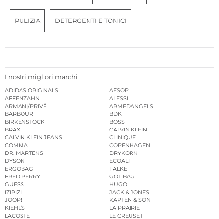
PULIZIA
DETERGENTI E TONICI
I nostri migliori marchi
ADIDAS ORIGINALS
AESOP
AFFENZAHN
ALESSI
ARMANI/PRIVÉ
ARMEDANGELS
BARBOUR
BDK
BIRKENSTOCK
BOSS
BRAX
CALVIN KLEIN
CALVIN KLEIN JEANS
CLINIQUE
COMMA
COPENHAGEN
DR. MARTENS
DRYKORN
DYSON
ECOALF
ERGOBAG
FALKE
FRED PERRY
GOT BAG
GUESS
HUGO
IZIPIZI
JACK & JONES
JOOP!
KAPTEN & SON
KIEHL’S
LA PRAIRIE
LACOSTE
LE CREUSET