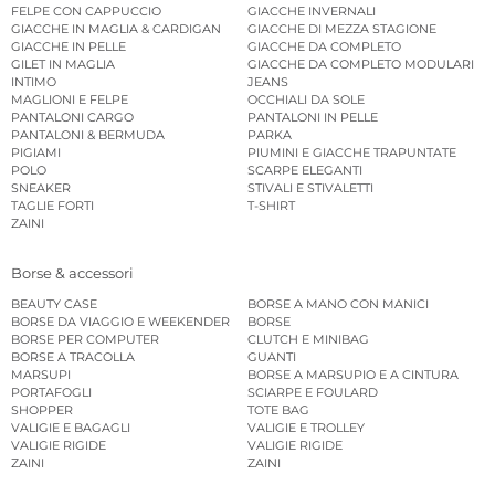
FELPE CON CAPPUCCIO
GIACCHE INVERNALI
GIACCHE IN MAGLIA & CARDIGAN
GIACCHE DI MEZZA STAGIONE
GIACCHE IN PELLE
GIACCHE DA COMPLETO
GILET IN MAGLIA
GIACCHE DA COMPLETO MODULARI
INTIMO
JEANS
MAGLIONI E FELPE
OCCHIALI DA SOLE
PANTALONI CARGO
PANTALONI IN PELLE
PANTALONI & BERMUDA
PARKA
PIGIAMI
PIUMINI E GIACCHE TRAPUNTATE
POLO
SCARPE ELEGANTI
SNEAKER
STIVALI E STIVALETTI
TAGLIE FORTI
T-SHIRT
ZAINI
Borse & accessori
BEAUTY CASE
BORSE A MANO CON MANICI
BORSE DA VIAGGIO E WEEKENDER
BORSE
BORSE PER COMPUTER
CLUTCH E MINIBAG
BORSE A TRACOLLA
GUANTI
MARSUPI
BORSE A MARSUPIO E A CINTURA
PORTAFOGLI
SCIARPE E FOULARD
SHOPPER
TOTE BAG
VALIGIE E BAGAGLI
VALIGIE E TROLLEY
VALIGIE RIGIDE
VALIGIE RIGIDE
ZAINI
ZAINI