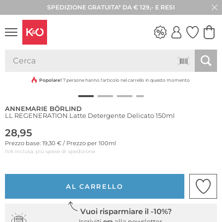
SPEDIZIONE GRATUITA* DA € 129,- E RESI
30 GIORNI DI RESO
Sostenibile
LOOK
WEDDING
VIBES
Popolare!
7 persone hanno l'articolo nel carrello in questo momento
ANNEMARIE BÖRLIND
LL REGENERATION Latte Detergente Delicato 150ml
28,95
Prezzo base: 19,30 € / Prezzo per 100ml
IVA inclusa, più spese di spedizione
AL CARRELLO
Vuoi risparmiare il -10%?
Iscriviti
ora
alla newsletter.