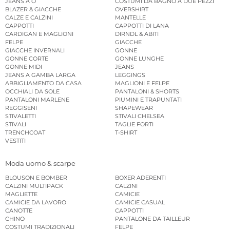
JEANS A O
COSTUMI DA BAGNO A DUE PEZZI
BLAZER & GIACCHE
OVERSHIRT
CALZE E CALZINI
MANTELLE
CAPPOTTI
CAPPOTTI DI LANA
CARDIGAN E MAGLIONI
DIRNDL & ABITI
FELPE
GIACCHE
GIACCHE INVERNALI
GONNE
GONNE CORTE
GONNE LUNGHE
GONNE MIDI
JEANS
JEANS A GAMBA LARGA
LEGGINGS
ABBIGLIAMENTO DA CASA
MAGLIONI E FELPE
OCCHIALI DA SOLE
PANTALONI & SHORTS
PANTALONI MARLENE
PIUMINI E TRAPUNTATI
REGGISENI
SHAPEWEAR
STIVALETTI
STIVALI CHELSEA
STIVALI
TAGLIE FORTI
TRENCHCOAT
T-SHIRT
VESTITI
Moda uomo & scarpe
BLOUSON E BOMBER
BOXER ADERENTI
CALZINI MULTIPACK
CALZINI
MAGLIETTE
CAMICIE
CAMICIE DA LAVORO
CAMICIE CASUAL
CANOTTE
CAPPOTTI
CHINO
PANTALONE DA TAILLEUR
COSTUMI TRADIZIONALI
FELPE