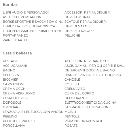
Bambini
LIBRI AUDIO E PERSONAGGI
ACCESSORI PER AUDIOLIBRI
ASTUCCI E PORTAPENNE
LIBRI ILLUSTRATI
BORSE SPORTIVE E SACCHE DA GINNASTICA
SCATOLE PER AUDIOLIBRI
LIBRI DIDATTICI E DI SAGGISTICA
LIBRI DI NATALE
LIBRI PER BAMBINI E PRIMI LETTORI
LIBRI PER RAGAZZI
PORTAPRANZO
PELUCHE
ZAINI E CARTELLE
Casa & bellezza
VESTAGLIE
ACCESSORI PER BARBECUE
ASCIUGAMANI
ASCIUGAMANI PER GLI OSPITI E SALVIE
BAGNO
DETERGENTI DOCCIA E BAGNO
BELLEZZA
BIANCHERIA DA LETTO E COPRIPIUMINI
BICCHIERI
CANDELE
CARNAGIONE
COLTELLI
CREMA OCCHI
CREMA VISO
CREMA VISO UOMO
CURA DEL CORPO
CURA DEL VISO
DEODORANTI
DOPOSOLE
ELETTRODOMESTICI DA CUCINA
GRIGLIARE
LAMPADE E ILLUMINAZIONE
LENZUOLA E LENZUOLA CON ANGOLI
MOBILI
PEELING
PENTOLE
PENTOLE E PADELLE
PIUMINI E TRAPUNTATI
PORCELLANA
POSATE