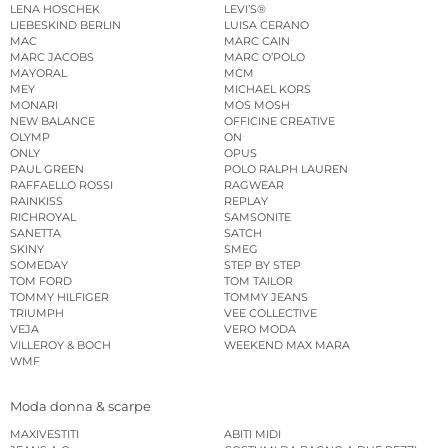
LENA HOSCHEK
LEVI’S®
LIEBESKIND BERLIN
LUISA CERANO
MAC
MARC CAIN
MARC JACOBS
MARC O’POLO
MAYORAL
MCM
MEY
MICHAEL KORS
MONARI
MOS MOSH
NEW BALANCE
OFFICINE CREATIVE
OLYMP
ON
ONLY
OPUS
PAUL GREEN
POLO RALPH LAUREN
RAFFAELLO ROSSI
RAGWEAR
RAINKISS
REPLAY
RICHROYAL
SAMSONITE
SANETTA
SATCH
SKINY
SMEG
SOMEDAY
STEP BY STEP
TOM FORD
TOM TAILOR
TOMMY HILFIGER
TOMMY JEANS
TRIUMPH
VEE COLLECTIVE
VEJA
VERO MODA
VILLEROY & BOCH
WEEKEND MAX MARA
WMF
Moda donna & scarpe
MAXIVESTITI
ABITI MIDI