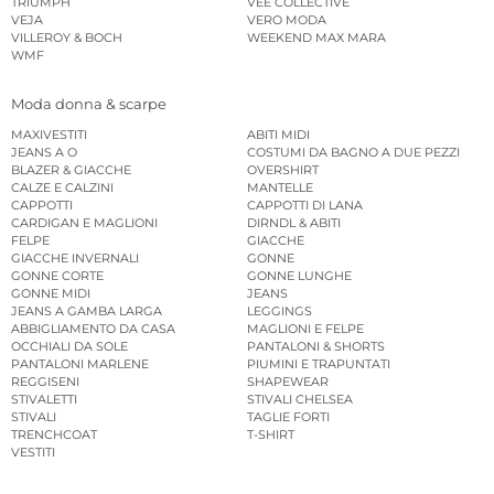
TRIUMPH
VEE COLLECTIVE
VEJA
VERO MODA
VILLEROY & BOCH
WEEKEND MAX MARA
WMF
Moda donna & scarpe
MAXIVESTITI
ABITI MIDI
JEANS A O
COSTUMI DA BAGNO A DUE PEZZI
BLAZER & GIACCHE
OVERSHIRT
CALZE E CALZINI
MANTELLE
CAPPOTTI
CAPPOTTI DI LANA
CARDIGAN E MAGLIONI
DIRNDL & ABITI
FELPE
GIACCHE
GIACCHE INVERNALI
GONNE
GONNE CORTE
GONNE LUNGHE
GONNE MIDI
JEANS
JEANS A GAMBA LARGA
LEGGINGS
ABBIGLIAMENTO DA CASA
MAGLIONI E FELPE
OCCHIALI DA SOLE
PANTALONI & SHORTS
PANTALONI MARLENE
PIUMINI E TRAPUNTATI
REGGISENI
SHAPEWEAR
STIVALETTI
STIVALI CHELSEA
STIVALI
TAGLIE FORTI
TRENCHCOAT
T-SHIRT
VESTITI