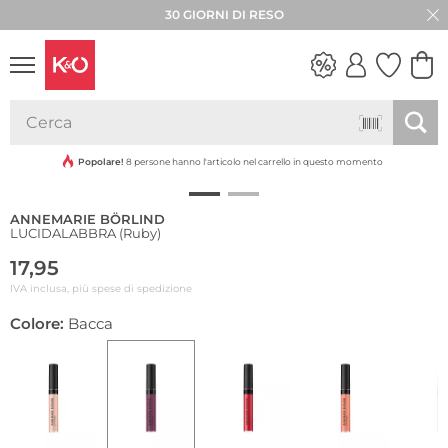
30 GIORNI DI RESO
Sostenibile
LOOK
WEDDING
VIBES
Popolare!
8 persone hanno l'articolo nel carrello in questo momento
ANNEMARIE BÖRLIND
LUCIDALABBRA (Ruby)
17,95
IVA inclusa, più spese di spedizione
Colore:
Bacca