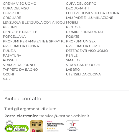
CREMA VISO UOMO
CURA DEL CORPO
CURA DEL VISO
DEODORANTI
DOPOSOLE
ELETTRODOMESTICI DA CUCINA
GRIGLIARE
LAMPADE E ILLUMINAZIONE
LENZUOLA E LENZUOLA CON ANGOLI
MOBILI
PEELING
PENTOLE
PENTOLE E PADELLE
PIUMINI E TRAPUNTATI
PORCELLANA
POSATE
PROFUMI PER AMBIENTE E SPRAY PER AMBIENTE
PROFUMI UNISEX
PROFUMI DA DONNA
PROFUMI DA UOMO
PULIZIA
DETERGENTI VISO UOMO
RASATURA
PER LEI
ROSSETTI
SMALTO
STAMPI DA FORNO
STRUCCANTE OCCHI
TAPPETO DA BAGNO
LABBRO
OCCHI
UTENSILI DA CUCINA
VASI
Aiuto e contatto
Tutti gli argomenti di aiuto
Posta elettronica:
service@kastner-oehler.it