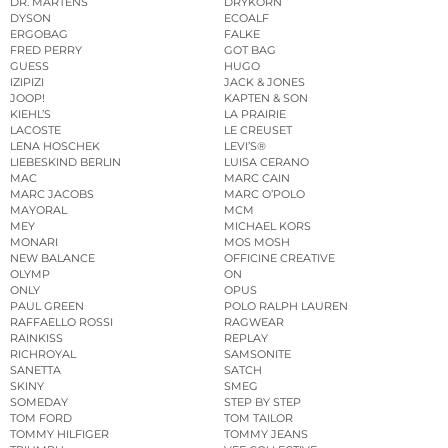
DR. MARTENS
DRYKORN
DYSON
ECOALF
ERGOBAG
FALKE
FRED PERRY
GOT BAG
GUESS
HUGO
IZIPIZI
JACK & JONES
JOOP!
KAPTEN & SON
KIEHL’S
LA PRAIRIE
LACOSTE
LE CREUSET
LENA HOSCHEK
LEVI’S®
LIEBESKIND BERLIN
LUISA CERANO
MAC
MARC CAIN
MARC JACOBS
MARC O’POLO
MAYORAL
MCM
MEY
MICHAEL KORS
MONARI
MOS MOSH
NEW BALANCE
OFFICINE CREATIVE
OLYMP
ON
ONLY
OPUS
PAUL GREEN
POLO RALPH LAUREN
RAFFAELLO ROSSI
RAGWEAR
RAINKISS
REPLAY
RICHROYAL
SAMSONITE
SANETTA
SATCH
SKINY
SMEG
SOMEDAY
STEP BY STEP
TOM FORD
TOM TAILOR
TOMMY HILFIGER
TOMMY JEANS