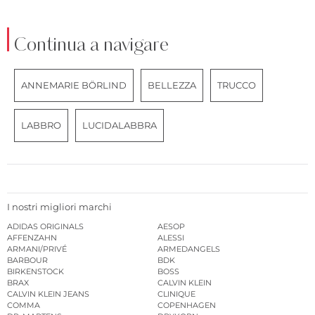
Continua a navigare
ANNEMARIE BÖRLIND
BELLEZZA
TRUCCO
LABBRO
LUCIDALABBRA
I nostri migliori marchi
ADIDAS ORIGINALS
AESOP
AFFENZAHN
ALESSI
ARMANI/PRIVÉ
ARMEDANGELS
BARBOUR
BDK
BIRKENSTOCK
BOSS
BRAX
CALVIN KLEIN
CALVIN KLEIN JEANS
CLINIQUE
COMMA
COPENHAGEN