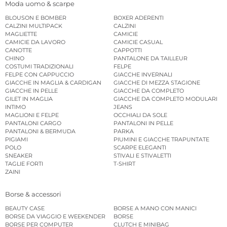
Moda uomo & scarpe
BLOUSON E BOMBER
BOXER ADERENTI
CALZINI MULTIPACK
CALZINI
MAGLIETTE
CAMICIE
CAMICIE DA LAVORO
CAMICIE CASUAL
CANOTTE
CAPPOTTI
CHINO
PANTALONE DA TAILLEUR
COSTUMI TRADIZIONALI
FELPE
FELPE CON CAPPUCCIO
GIACCHE INVERNALI
GIACCHE IN MAGLIA & CARDIGAN
GIACCHE DI MEZZA STAGIONE
GIACCHE IN PELLE
GIACCHE DA COMPLETO
GILET IN MAGLIA
GIACCHE DA COMPLETO MODULARI
INTIMO
JEANS
MAGLIONI E FELPE
OCCHIALI DA SOLE
PANTALONI CARGO
PANTALONI IN PELLE
PANTALONI & BERMUDA
PARKA
PIGIAMI
PIUMINI E GIACCHE TRAPUNTATE
POLO
SCARPE ELEGANTI
SNEAKER
STIVALI E STIVALETTI
TAGLIE FORTI
T-SHIRT
ZAINI
Borse & accessori
BEAUTY CASE
BORSE A MANO CON MANICI
BORSE DA VIAGGIO E WEEKENDER
BORSE
BORSE PER COMPUTER
CLUTCH E MINIBAG