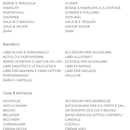
BORSE A TRACOLLA
GUANTI
MARSUPI
BORSE A MARSUPIO E A CINTURA
PORTAFOGLI
SCIARPE E FOULARD
SHOPPER
TOTE BAG
VALIGIE E BAGAGLI
VALIGIE E TROLLEY
VALIGIE RIGIDE
VALIGIE RIGIDE
ZAINI
ZAINI
Bambini
LIBRI AUDIO E PERSONAGGI
ACCESSORI PER AUDIOLIBRI
ASTUCCI E PORTAPENNE
LIBRI ILLUSTRATI
BORSE SPORTIVE E SACCHE DA GINNASTICA
SCATOLE PER AUDIOLIBRI
LIBRI DIDATTICI E DI SAGGISTICA
LIBRI DI NATALE
LIBRI PER BAMBINI E PRIMI LETTORI
LIBRI PER RAGAZZI
PORTAPRANZO
PELUCHE
ZAINI E CARTELLE
Casa & bellezza
VESTAGLIE
ACCESSORI PER BARBECUE
ASCIUGAMANI
ASCIUGAMANI PER GLI OSPITI E SALVIE
BAGNO
DETERGENTI DOCCIA E BAGNO
BELLEZZA
BIANCHERIA DA LETTO E COPRIPIUMINI
BICCHIERI
CANDELE
CARNAGIONE
COLTELLI
CREMA OCCHI
CREMA VISO