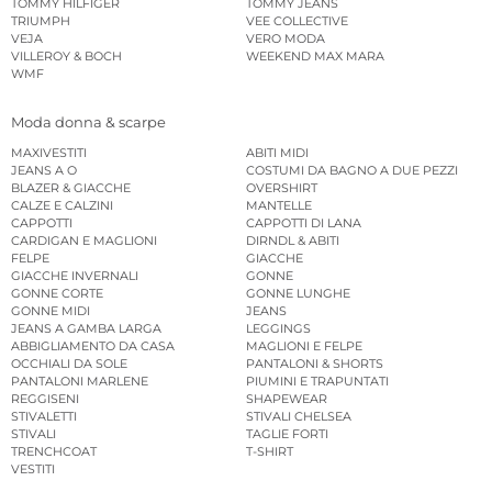
TOMMY HILFIGER
TOMMY JEANS
TRIUMPH
VEE COLLECTIVE
VEJA
VERO MODA
VILLEROY & BOCH
WEEKEND MAX MARA
WMF
Moda donna & scarpe
MAXIVESTITI
ABITI MIDI
JEANS A O
COSTUMI DA BAGNO A DUE PEZZI
BLAZER & GIACCHE
OVERSHIRT
CALZE E CALZINI
MANTELLE
CAPPOTTI
CAPPOTTI DI LANA
CARDIGAN E MAGLIONI
DIRNDL & ABITI
FELPE
GIACCHE
GIACCHE INVERNALI
GONNE
GONNE CORTE
GONNE LUNGHE
GONNE MIDI
JEANS
JEANS A GAMBA LARGA
LEGGINGS
ABBIGLIAMENTO DA CASA
MAGLIONI E FELPE
OCCHIALI DA SOLE
PANTALONI & SHORTS
PANTALONI MARLENE
PIUMINI E TRAPUNTATI
REGGISENI
SHAPEWEAR
STIVALETTI
STIVALI CHELSEA
STIVALI
TAGLIE FORTI
TRENCHCOAT
T-SHIRT
VESTITI