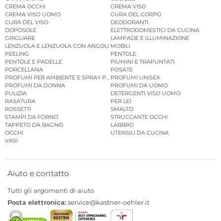
CREMA OCCHI
CREMA VISO
CREMA VISO UOMO
CURA DEL CORPO
CURA DEL VISO
DEODORANTI
DOPOSOLE
ELETTRODOMESTICI DA CUCINA
GRIGLIARE
LAMPADE E ILLUMINAZIONE
LENZUOLA E LENZUOLA CON ANGOLI
MOBILI
PEELING
PENTOLE
PENTOLE E PADELLE
PIUMINI E TRAPUNTATI
PORCELLANA
POSATE
PROFUMI PER AMBIENTE E SPRAY PER AMBIENTE
PROFUMI UNISEX
PROFUMI DA DONNA
PROFUMI DA UOMO
PULIZIA
DETERGENTI VISO UOMO
RASATURA
PER LEI
ROSSETTI
SMALTO
STAMPI DA FORNO
STRUCCANTE OCCHI
TAPPETO DA BAGNO
LABBRO
OCCHI
UTENSILI DA CUCINA
VASI
Aiuto e contatto
Tutti gli argomenti di aiuto
Posta elettronica:
service@kastner-oehler.it