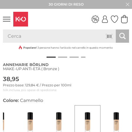
30 GIORNI DI RESO
Sostenibile
LOOK
WEDDING
VIBES
Popolare!
3 persone hanno l'articolo nel carrello in questo momento
ANNEMARIE BÖRLIND
MAKE-UP ANTI-ETÀ ( Bronze )
38,95
Prezzo base: 129,84 € / Prezzo per 100ml
IVA inclusa, più spese di spedizione
Colore:
Cammello