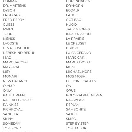
COMMA
COPENHAGEN
DR. MARTENS
DRYKORN
DYSON
ECOALF
ERGOBAG
FALKE
FRED PERRY
GOT BAG
GUESS
HUGO
IZIPIZI
JACK & JONES
JOOP!
KAPTEN & SON
KIEHL’S
LA PRAIRIE
LACOSTE
LE CREUSET
LENA HOSCHEK
LEVI’S®
LIEBESKIND BERLIN
LUISA CERANO
MAC
MARC CAIN
MARC JACOBS
MARC O’POLO
MAYORAL
MCM
MEY
MICHAEL KORS
MONARI
MOS MOSH
NEW BALANCE
OFFICINE CREATIVE
OLYMP
ON
ONLY
OPUS
PAUL GREEN
POLO RALPH LAUREN
RAFFAELLO ROSSI
RAGWEAR
RAINKISS
REPLAY
RICHROYAL
SAMSONITE
SANETTA
SATCH
SKINY
SMEG
SOMEDAY
STEP BY STEP
TOM FORD
TOM TAILOR