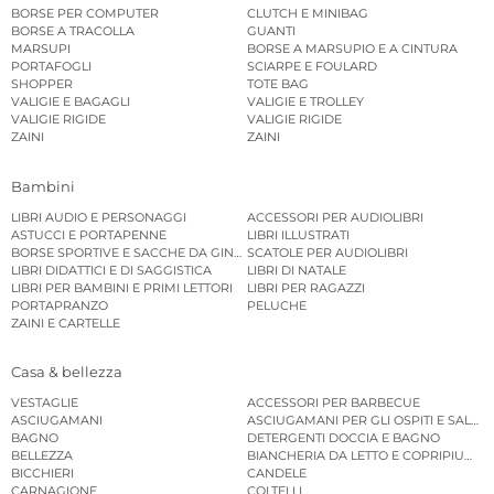
BORSE PER COMPUTER
CLUTCH E MINIBAG
BORSE A TRACOLLA
GUANTI
MARSUPI
BORSE A MARSUPIO E A CINTURA
PORTAFOGLI
SCIARPE E FOULARD
SHOPPER
TOTE BAG
VALIGIE E BAGAGLI
VALIGIE E TROLLEY
VALIGIE RIGIDE
VALIGIE RIGIDE
ZAINI
ZAINI
Bambini
LIBRI AUDIO E PERSONAGGI
ACCESSORI PER AUDIOLIBRI
ASTUCCI E PORTAPENNE
LIBRI ILLUSTRATI
BORSE SPORTIVE E SACCHE DA GINNASTICA
SCATOLE PER AUDIOLIBRI
LIBRI DIDATTICI E DI SAGGISTICA
LIBRI DI NATALE
LIBRI PER BAMBINI E PRIMI LETTORI
LIBRI PER RAGAZZI
PORTAPRANZO
PELUCHE
ZAINI E CARTELLE
Casa & bellezza
VESTAGLIE
ACCESSORI PER BARBECUE
ASCIUGAMANI
ASCIUGAMANI PER GLI OSPITI E SALVIE
BAGNO
DETERGENTI DOCCIA E BAGNO
BELLEZZA
BIANCHERIA DA LETTO E COPRIPIUMINI
BICCHIERI
CANDELE
CARNAGIONE
COLTELLI