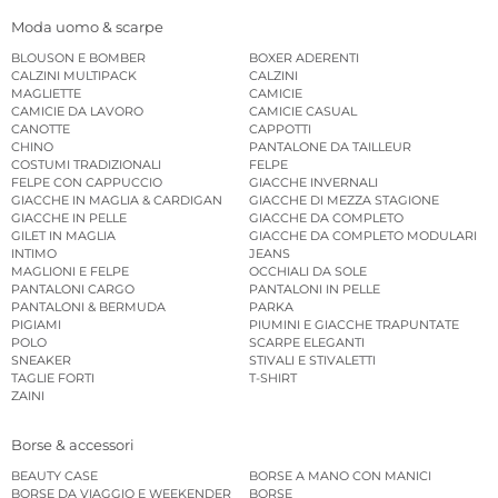
Moda uomo & scarpe
BLOUSON E BOMBER
BOXER ADERENTI
CALZINI MULTIPACK
CALZINI
MAGLIETTE
CAMICIE
CAMICIE DA LAVORO
CAMICIE CASUAL
CANOTTE
CAPPOTTI
CHINO
PANTALONE DA TAILLEUR
COSTUMI TRADIZIONALI
FELPE
FELPE CON CAPPUCCIO
GIACCHE INVERNALI
GIACCHE IN MAGLIA & CARDIGAN
GIACCHE DI MEZZA STAGIONE
GIACCHE IN PELLE
GIACCHE DA COMPLETO
GILET IN MAGLIA
GIACCHE DA COMPLETO MODULARI
INTIMO
JEANS
MAGLIONI E FELPE
OCCHIALI DA SOLE
PANTALONI CARGO
PANTALONI IN PELLE
PANTALONI & BERMUDA
PARKA
PIGIAMI
PIUMINI E GIACCHE TRAPUNTATE
POLO
SCARPE ELEGANTI
SNEAKER
STIVALI E STIVALETTI
TAGLIE FORTI
T-SHIRT
ZAINI
Borse & accessori
BEAUTY CASE
BORSE A MANO CON MANICI
BORSE DA VIAGGIO E WEEKENDER
BORSE