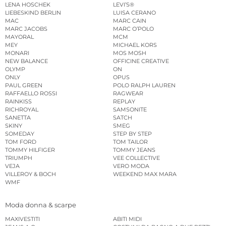
LENA HOSCHEK
LEVI’S®
LIEBESKIND BERLIN
LUISA CERANO
MAC
MARC CAIN
MARC JACOBS
MARC O’POLO
MAYORAL
MCM
MEY
MICHAEL KORS
MONARI
MOS MOSH
NEW BALANCE
OFFICINE CREATIVE
OLYMP
ON
ONLY
OPUS
PAUL GREEN
POLO RALPH LAUREN
RAFFAELLO ROSSI
RAGWEAR
RAINKISS
REPLAY
RICHROYAL
SAMSONITE
SANETTA
SATCH
SKINY
SMEG
SOMEDAY
STEP BY STEP
TOM FORD
TOM TAILOR
TOMMY HILFIGER
TOMMY JEANS
TRIUMPH
VEE COLLECTIVE
VEJA
VERO MODA
VILLEROY & BOCH
WEEKEND MAX MARA
WMF
Moda donna & scarpe
MAXIVESTITI
ABITI MIDI