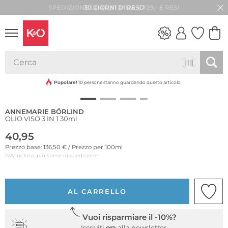
30 GIORNI DI RESO
Sostenibile
LOOK
WEDDING
VIBES
Popolare!
10 persone stanno guardando questo articolo
ANNEMARIE BÖRLIND
OLIO VISO 3 IN 1 30ml
40,95
Prezzo base: 136,50 € / Prezzo per 100ml
IVA inclusa, più spese di spedizione
AL CARRELLO
Vuoi risparmiare il -10%?
Iscriviti
ora
alla newsletter.