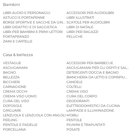
Bambini
LIBRI AUDIO E PERSONAGGI
ACCESSORI PER AUDIOLIBRI
ASTUCCI E PORTAPENNE
LIBRI ILLUSTRATI
BORSE SPORTIVE E SACCHE DA GINNASTICA
SCATOLE PER AUDIOLIBRI
LIBRI DIDATTICI E DI SAGGISTICA
LIBRI DI NATALE
LIBRI PER BAMBINI E PRIMI LETTORI
LIBRI PER RAGAZZI
PORTAPRANZO
PELUCHE
ZAINI E CARTELLE
Casa & bellezza
VESTAGLIE
ACCESSORI PER BARBECUE
ASCIUGAMANI
ASCIUGAMANI PER GLI OSPITI E SALVIE
BAGNO
DETERGENTI DOCCIA E BAGNO
BELLEZZA
BIANCHERIA DA LETTO E COPRIPIUMINI
BICCHIERI
CANDELE
CARNAGIONE
COLTELLI
CREMA OCCHI
CREMA VISO
CREMA VISO UOMO
CURA DEL CORPO
CURA DEL VISO
DEODORANTI
DOPOSOLE
ELETTRODOMESTICI DA CUCINA
GRIGLIARE
LAMPADE E ILLUMINAZIONE
LENZUOLA E LENZUOLA CON ANGOLI
MOBILI
PEELING
PENTOLE
PENTOLE E PADELLE
PIUMINI E TRAPUNTATI
PORCELLANA
POSATE