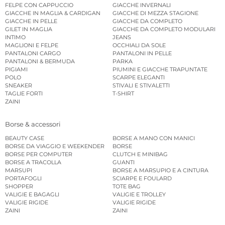
FELPE CON CAPPUCCIO
GIACCHE INVERNALI
GIACCHE IN MAGLIA & CARDIGAN
GIACCHE DI MEZZA STAGIONE
GIACCHE IN PELLE
GIACCHE DA COMPLETO
GILET IN MAGLIA
GIACCHE DA COMPLETO MODULARI
INTIMO
JEANS
MAGLIONI E FELPE
OCCHIALI DA SOLE
PANTALONI CARGO
PANTALONI IN PELLE
PANTALONI & BERMUDA
PARKA
PIGIAMI
PIUMINI E GIACCHE TRAPUNTATE
POLO
SCARPE ELEGANTI
SNEAKER
STIVALI E STIVALETTI
TAGLIE FORTI
T-SHIRT
ZAINI
Borse & accessori
BEAUTY CASE
BORSE A MANO CON MANICI
BORSE DA VIAGGIO E WEEKENDER
BORSE
BORSE PER COMPUTER
CLUTCH E MINIBAG
BORSE A TRACOLLA
GUANTI
MARSUPI
BORSE A MARSUPIO E A CINTURA
PORTAFOGLI
SCIARPE E FOULARD
SHOPPER
TOTE BAG
VALIGIE E BAGAGLI
VALIGIE E TROLLEY
VALIGIE RIGIDE
VALIGIE RIGIDE
ZAINI
ZAINI