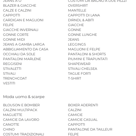
JEANS A O
COSTUMI DA BAGNO A DUE PEZZI
BLAZER & GIACCHE
OVERSHIRT
CALZE E CALZINI
MANTELLE
CAPPOTTI
CAPPOTTI DI LANA
CARDIGAN E MAGLIONI
DIRNDL & ABITI
FELPE
GIACCHE
GIACCHE INVERNALI
GONNE
GONNE CORTE
GONNE LUNGHE
GONNE MIDI
JEANS
JEANS A GAMBA LARGA
LEGGINGS
ABBIGLIAMENTO DA CASA
MAGLIONI E FELPE
OCCHIALI DA SOLE
PANTALONI & SHORTS
PANTALONI MARLENE
PIUMINI E TRAPUNTATI
REGGISENI
SHAPEWEAR
STIVALETTI
STIVALI CHELSEA
STIVALI
TAGLIE FORTI
TRENCHCOAT
T-SHIRT
VESTITI
Moda uomo & scarpe
BLOUSON E BOMBER
BOXER ADERENTI
CALZINI MULTIPACK
CALZINI
MAGLIETTE
CAMICIE
CAMICIE DA LAVORO
CAMICIE CASUAL
CANOTTE
CAPPOTTI
CHINO
PANTALONE DA TAILLEUR
COSTUMI TRADIZIONALI
FELPE