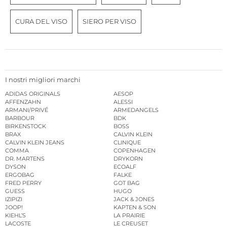
CURA DEL VISO
SIERO PER VISO
I nostri migliori marchi
ADIDAS ORIGINALS
AESOP
AFFENZAHN
ALESSI
ARMANI/PRIVÉ
ARMEDANGELS
BARBOUR
BDK
BIRKENSTOCK
BOSS
BRAX
CALVIN KLEIN
CALVIN KLEIN JEANS
CLINIQUE
COMMA
COPENHAGEN
DR. MARTENS
DRYKORN
DYSON
ECOALF
ERGOBAG
FALKE
FRED PERRY
GOT BAG
GUESS
HUGO
IZIPIZI
JACK & JONES
JOOP!
KAPTEN & SON
KIEHL’S
LA PRAIRIE
LACOSTE
LE CREUSET