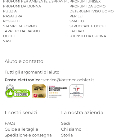
PROFUMI PER AMBIENTE E SPRAY PER AMBIENTE
PROFUMI UNISEX
PROFUMI DA DONNA
PROFUMI DA UOMO
PULIZIA
DETERGENTI VISO UOMO
RASATURA
PER LEI
ROSSETTI
SMALTO
STAMPI DA FORNO
STRUCCANTE OCCHI
TAPPETO DA BAGNO
LABBRO
OCCHI
UTENSILI DA CUCINA
VASI
Aiuto e contatto
Tutti gli argomenti di aiuto
Posta elettronica:
service@kastner-oehler.it
I nostri servizi
La nostra azienda
FAQs
Sedi
Guide alle taglie
Chi siamo
Spedizione e consegna
Storia