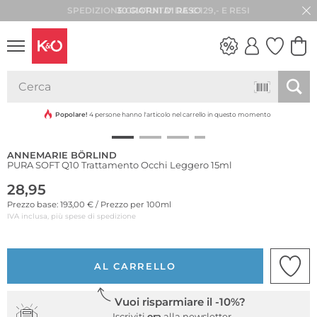
30 GIORNI DI RESO
Sostenibile
LOOK
WEDDING
VIBES
Popolare!
4 persone hanno l'articolo nel carrello in questo momento
ANNEMARIE BÖRLIND
PURA SOFT Q10 Trattamento Occhi Leggero 15ml
28,95
Prezzo base: 193,00 € / Prezzo per 100ml
IVA inclusa, più spese di spedizione
AL CARRELLO
Vuoi risparmiare il -10%?
Iscriviti
ora
alla newsletter.