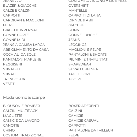
JEANS A O
COSTUMI DA BAGNO A DUE PEZZI
BLAZER & GIACCHE
OVERSHIRT
CALZE E CALZINI
MANTELLE
CAPPOTTI
CAPPOTTI DI LANA
CARDIGAN E MAGLIONI
DIRNDL & ABITI
FELPE
GIACCHE
GIACCHE INVERNALI
GONNE
GONNE CORTE
GONNE LUNGHE
GONNE MIDI
JEANS
JEANS A GAMBA LARGA
LEGGINGS
ABBIGLIAMENTO DA CASA
MAGLIONI E FELPE
OCCHIALI DA SOLE
PANTALONI & SHORTS
PANTALONI MARLENE
PIUMINI E TRAPUNTATI
REGGISENI
SHAPEWEAR
STIVALETTI
STIVALI CHELSEA
STIVALI
TAGLIE FORTI
TRENCHCOAT
T-SHIRT
VESTITI
Moda uomo & scarpe
BLOUSON E BOMBER
BOXER ADERENTI
CALZINI MULTIPACK
CALZINI
MAGLIETTE
CAMICIE
CAMICIE DA LAVORO
CAMICIE CASUAL
CANOTTE
CAPPOTTI
CHINO
PANTALONE DA TAILLEUR
COSTUMI TRADIZIONALI
FELPE