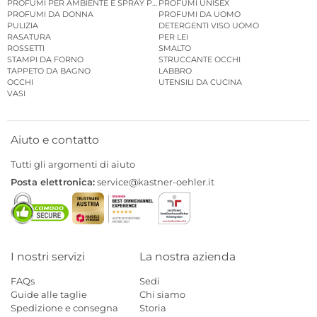
PROFUMI PER AMBIENTE E SPRAY PER AMBIENTE
PROFUMI UNISEX
PROFUMI DA DONNA
PROFUMI DA UOMO
PULIZIA
DETERGENTI VISO UOMO
RASATURA
PER LEI
ROSSETTI
SMALTO
STAMPI DA FORNO
STRUCCANTE OCCHI
TAPPETO DA BAGNO
LABBRO
OCCHI
UTENSILI DA CUCINA
VASI
Aiuto e contatto
Tutti gli argomenti di aiuto
Posta elettronica:
service@kastner-oehler.it
I nostri servizi
La nostra azienda
FAQs
Sedi
Guide alle taglie
Chi siamo
Spedizione e consegna
Storia