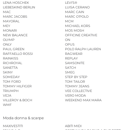
LENA HOSCHEK
LEVI’S®
LIEBESKIND BERLIN
LUISA CERANO
MAC
MARC CAIN
MARC JACOBS
MARC O’POLO
MAYORAL
MCM
MEY
MICHAEL KORS
MONARI
MOS MOSH
NEW BALANCE
OFFICINE CREATIVE
OLYMP
ON
ONLY
OPUS
PAUL GREEN
POLO RALPH LAUREN
RAFFAELLO ROSSI
RAGWEAR
RAINKISS
REPLAY
RICHROYAL
SAMSONITE
SANETTA
SATCH
SKINY
SMEG
SOMEDAY
STEP BY STEP
TOM FORD
TOM TAILOR
TOMMY HILFIGER
TOMMY JEANS
TRIUMPH
VEE COLLECTIVE
VEJA
VERO MODA
VILLEROY & BOCH
WEEKEND MAX MARA
WMF
Moda donna & scarpe
MAXIVESTITI
ABITI MIDI