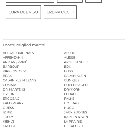
CURA DEL VISO
CREMA OCCHI
I nostri migliori marchi
ADIDAS ORIGINALS
AESOP
AFFENZAHN
ALESSI
ARMANI/PRIVÉ
ARMEDANGELS
BARBOUR
BDK
BIRKENSTOCK
BOSS
BRAX
CALVIN KLEIN
CALVIN KLEIN JEANS
CLINIQUE
COMMA
COPENHAGEN
DR. MARTENS
DRYKORN
DYSON
ECOALF
ERGOBAG
FALKE
FRED PERRY
GOT BAG
GUESS
HUGO
IZIPIZI
JACK & JONES
JOOP!
KAPTEN & SON
KIEHL’S
LA PRAIRIE
LACOSTE
LE CREUSET