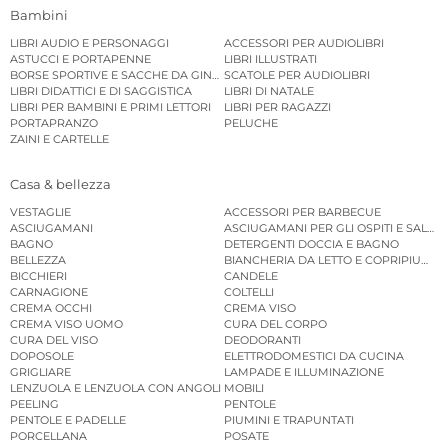
Bambini
LIBRI AUDIO E PERSONAGGI
ACCESSORI PER AUDIOLIBRI
ASTUCCI E PORTAPENNE
LIBRI ILLUSTRATI
BORSE SPORTIVE E SACCHE DA GINNASTICA
SCATOLE PER AUDIOLIBRI
LIBRI DIDATTICI E DI SAGGISTICA
LIBRI DI NATALE
LIBRI PER BAMBINI E PRIMI LETTORI
LIBRI PER RAGAZZI
PORTAPRANZO
PELUCHE
ZAINI E CARTELLE
Casa & bellezza
VESTAGLIE
ACCESSORI PER BARBECUE
ASCIUGAMANI
ASCIUGAMANI PER GLI OSPITI E SALVIE
BAGNO
DETERGENTI DOCCIA E BAGNO
BELLEZZA
BIANCHERIA DA LETTO E COPRIPIUMINI
BICCHIERI
CANDELE
CARNAGIONE
COLTELLI
CREMA OCCHI
CREMA VISO
CREMA VISO UOMO
CURA DEL CORPO
CURA DEL VISO
DEODORANTI
DOPOSOLE
ELETTRODOMESTICI DA CUCINA
GRIGLIARE
LAMPADE E ILLUMINAZIONE
LENZUOLA E LENZUOLA CON ANGOLI
MOBILI
PEELING
PENTOLE
PENTOLE E PADELLE
PIUMINI E TRAPUNTATI
PORCELLANA
POSATE