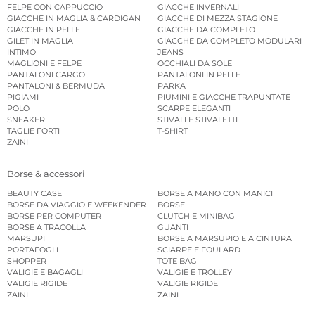
FELPE CON CAPPUCCIO
GIACCHE INVERNALI
GIACCHE IN MAGLIA & CARDIGAN
GIACCHE DI MEZZA STAGIONE
GIACCHE IN PELLE
GIACCHE DA COMPLETO
GILET IN MAGLIA
GIACCHE DA COMPLETO MODULARI
INTIMO
JEANS
MAGLIONI E FELPE
OCCHIALI DA SOLE
PANTALONI CARGO
PANTALONI IN PELLE
PANTALONI & BERMUDA
PARKA
PIGIAMI
PIUMINI E GIACCHE TRAPUNTATE
POLO
SCARPE ELEGANTI
SNEAKER
STIVALI E STIVALETTI
TAGLIE FORTI
T-SHIRT
ZAINI
Borse & accessori
BEAUTY CASE
BORSE A MANO CON MANICI
BORSE DA VIAGGIO E WEEKENDER
BORSE
BORSE PER COMPUTER
CLUTCH E MINIBAG
BORSE A TRACOLLA
GUANTI
MARSUPI
BORSE A MARSUPIO E A CINTURA
PORTAFOGLI
SCIARPE E FOULARD
SHOPPER
TOTE BAG
VALIGIE E BAGAGLI
VALIGIE E TROLLEY
VALIGIE RIGIDE
VALIGIE RIGIDE
ZAINI
ZAINI