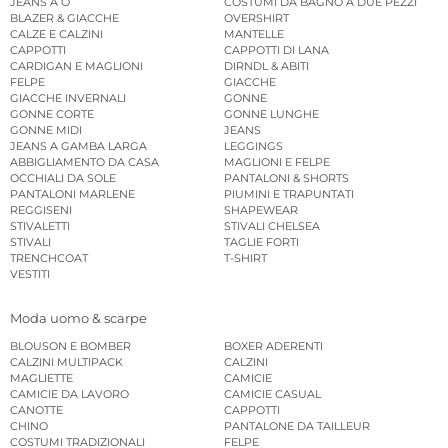
JEANS A O
COSTUMI DA BAGNO A DUE PEZZI
BLAZER & GIACCHE
OVERSHIRT
CALZE E CALZINI
MANTELLE
CAPPOTTI
CAPPOTTI DI LANA
CARDIGAN E MAGLIONI
DIRNDL & ABITI
FELPE
GIACCHE
GIACCHE INVERNALI
GONNE
GONNE CORTE
GONNE LUNGHE
GONNE MIDI
JEANS
JEANS A GAMBA LARGA
LEGGINGS
ABBIGLIAMENTO DA CASA
MAGLIONI E FELPE
OCCHIALI DA SOLE
PANTALONI & SHORTS
PANTALONI MARLENE
PIUMINI E TRAPUNTATI
REGGISENI
SHAPEWEAR
STIVALETTI
STIVALI CHELSEA
STIVALI
TAGLIE FORTI
TRENCHCOAT
T-SHIRT
VESTITI
Moda uomo & scarpe
BLOUSON E BOMBER
BOXER ADERENTI
CALZINI MULTIPACK
CALZINI
MAGLIETTE
CAMICIE
CAMICIE DA LAVORO
CAMICIE CASUAL
CANOTTE
CAPPOTTI
CHINO
PANTALONE DA TAILLEUR
COSTUMI TRADIZIONALI
FELPE