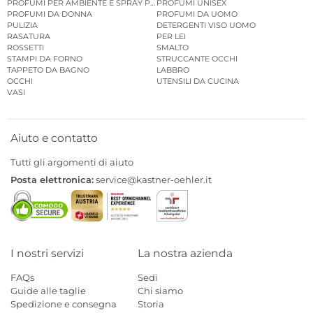
PROFUMI PER AMBIENTE E SPRAY PER AMBIENTE
PROFUMI UNISEX
PROFUMI DA DONNA
PROFUMI DA UOMO
PULIZIA
DETERGENTI VISO UOMO
RASATURA
PER LEI
ROSSETTI
SMALTO
STAMPI DA FORNO
STRUCCANTE OCCHI
TAPPETO DA BAGNO
LABBRO
OCCHI
UTENSILI DA CUCINA
VASI
Aiuto e contatto
Tutti gli argomenti di aiuto
Posta elettronica:
service@kastner-oehler.it
I nostri servizi
La nostra azienda
FAQs
Sedi
Guide alle taglie
Chi siamo
Spedizione e consegna
Storia