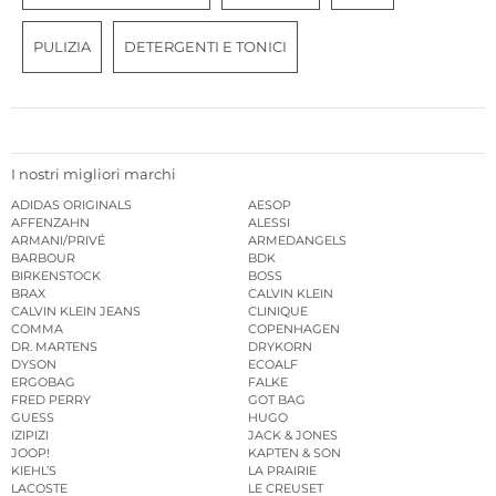
PULIZIA
DETERGENTI E TONICI
I nostri migliori marchi
ADIDAS ORIGINALS
AESOP
AFFENZAHN
ALESSI
ARMANI/PRIVÉ
ARMEDANGELS
BARBOUR
BDK
BIRKENSTOCK
BOSS
BRAX
CALVIN KLEIN
CALVIN KLEIN JEANS
CLINIQUE
COMMA
COPENHAGEN
DR. MARTENS
DRYKORN
DYSON
ECOALF
ERGOBAG
FALKE
FRED PERRY
GOT BAG
GUESS
HUGO
IZIPIZI
JACK & JONES
JOOP!
KAPTEN & SON
KIEHL’S
LA PRAIRIE
LACOSTE
LE CREUSET