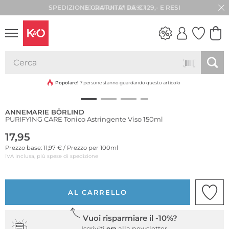
SPEDIZIONE GRATUITA* DA € 129,- E RESI
30 GIORNI DI RESO
Sostenibile
LOOK
WEDDING
VIBES
Popolare!
7 persone stanno guardando questo articolo
ANNEMARIE BÖRLIND
PURIFYING CARE Tonico Astringente Viso 150ml
17,95
Prezzo base: 11,97 € / Prezzo per 100ml
IVA inclusa, più spese di spedizione
AL CARRELLO
Vuoi risparmiare il -10%?
Iscriviti
ora
alla newsletter.