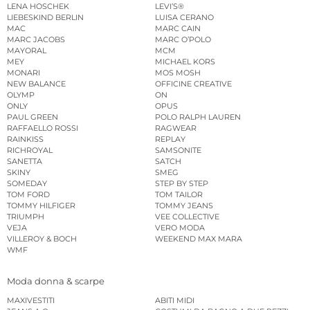
LENA HOSCHEK
LEVI’S®
LIEBESKIND BERLIN
LUISA CERANO
MAC
MARC CAIN
MARC JACOBS
MARC O’POLO
MAYORAL
MCM
MEY
MICHAEL KORS
MONARI
MOS MOSH
NEW BALANCE
OFFICINE CREATIVE
OLYMP
ON
ONLY
OPUS
PAUL GREEN
POLO RALPH LAUREN
RAFFAELLO ROSSI
RAGWEAR
RAINKISS
REPLAY
RICHROYAL
SAMSONITE
SANETTA
SATCH
SKINY
SMEG
SOMEDAY
STEP BY STEP
TOM FORD
TOM TAILOR
TOMMY HILFIGER
TOMMY JEANS
TRIUMPH
VEE COLLECTIVE
VEJA
VERO MODA
VILLEROY & BOCH
WEEKEND MAX MARA
WMF
Moda donna & scarpe
MAXIVESTITI
ABITI MIDI