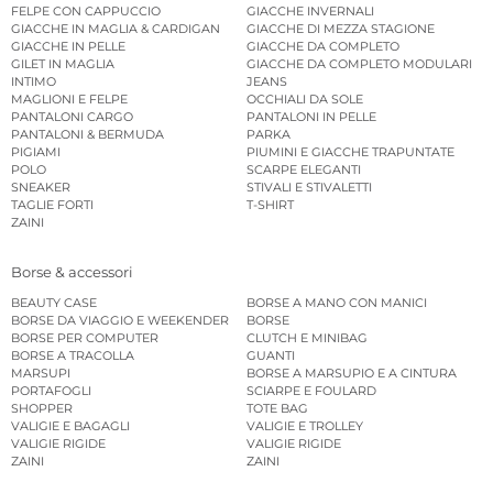
FELPE CON CAPPUCCIO
GIACCHE INVERNALI
GIACCHE IN MAGLIA & CARDIGAN
GIACCHE DI MEZZA STAGIONE
GIACCHE IN PELLE
GIACCHE DA COMPLETO
GILET IN MAGLIA
GIACCHE DA COMPLETO MODULARI
INTIMO
JEANS
MAGLIONI E FELPE
OCCHIALI DA SOLE
PANTALONI CARGO
PANTALONI IN PELLE
PANTALONI & BERMUDA
PARKA
PIGIAMI
PIUMINI E GIACCHE TRAPUNTATE
POLO
SCARPE ELEGANTI
SNEAKER
STIVALI E STIVALETTI
TAGLIE FORTI
T-SHIRT
ZAINI
Borse & accessori
BEAUTY CASE
BORSE A MANO CON MANICI
BORSE DA VIAGGIO E WEEKENDER
BORSE
BORSE PER COMPUTER
CLUTCH E MINIBAG
BORSE A TRACOLLA
GUANTI
MARSUPI
BORSE A MARSUPIO E A CINTURA
PORTAFOGLI
SCIARPE E FOULARD
SHOPPER
TOTE BAG
VALIGIE E BAGAGLI
VALIGIE E TROLLEY
VALIGIE RIGIDE
VALIGIE RIGIDE
ZAINI
ZAINI