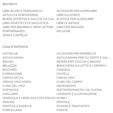
Bambini
LIBRI AUDIO E PERSONAGGI
ACCESSORI PER AUDIOLIBRI
ASTUCCI E PORTAPENNE
LIBRI ILLUSTRATI
BORSE SPORTIVE E SACCHE DA GINNASTICA
SCATOLE PER AUDIOLIBRI
LIBRI DIDATTICI E DI SAGGISTICA
LIBRI DI NATALE
LIBRI PER BAMBINI E PRIMI LETTORI
LIBRI PER RAGAZZI
PORTAPRANZO
PELUCHE
ZAINI E CARTELLE
Casa & bellezza
VESTAGLIE
ACCESSORI PER BARBECUE
ASCIUGAMANI
ASCIUGAMANI PER GLI OSPITI E SALVIE
BAGNO
DETERGENTI DOCCIA E BAGNO
BELLEZZA
BIANCHERIA DA LETTO E COPRIPIUMINI
BICCHIERI
CANDELE
CARNAGIONE
COLTELLI
CREMA OCCHI
CREMA VISO
CREMA VISO UOMO
CURA DEL CORPO
CURA DEL VISO
DEODORANTI
DOPOSOLE
ELETTRODOMESTICI DA CUCINA
GRIGLIARE
LAMPADE E ILLUMINAZIONE
LENZUOLA E LENZUOLA CON ANGOLI
MOBILI
PEELING
PENTOLE
PENTOLE E PADELLE
PIUMINI E TRAPUNTATI
PORCELLANA
POSATE