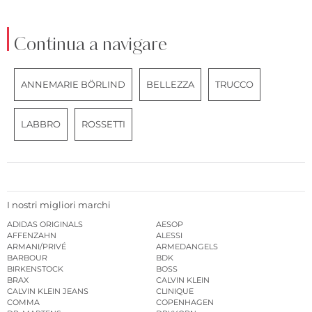
Continua a navigare
ANNEMARIE BÖRLIND
BELLEZZA
TRUCCO
LABBRO
ROSSETTI
I nostri migliori marchi
ADIDAS ORIGINALS
AESOP
AFFENZAHN
ALESSI
ARMANI/PRIVÉ
ARMEDANGELS
BARBOUR
BDK
BIRKENSTOCK
BOSS
BRAX
CALVIN KLEIN
CALVIN KLEIN JEANS
CLINIQUE
COMMA
COPENHAGEN