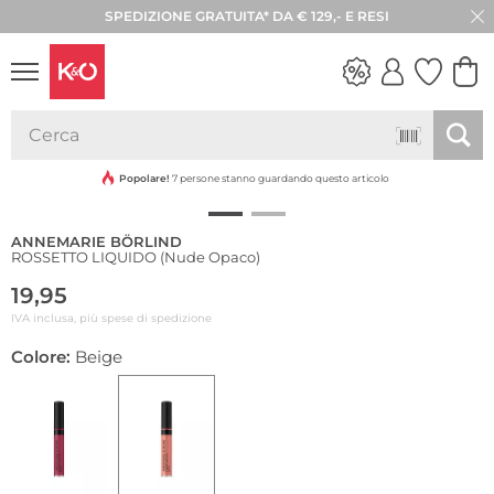
SPEDIZIONE GRATUITA* DA € 129,- E RESI
30 GIORNI DI RESO
Sostenibile
LOOK
WEDDING
VIBES
Popolare!
7 persone stanno guardando questo articolo
ANNEMARIE BÖRLIND
ROSSETTO LIQUIDO (Nude Opaco)
19,95
IVA inclusa, più spese di spedizione
Colore:
Beige