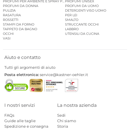
PROFUMI PER AMBIENTE E SPRAY PER AMBIENTE
PROFUMI UNISEX
PROFUMI DA DONNA
PROFUMI DA UOMO
PULIZIA
DETERGENTI VISO UOMO
RASATURA
PER LEI
ROSSETTI
SMALTO
STAMPI DA FORNO
STRUCCANTE OCCHI
TAPPETO DA BAGNO
LABBRO
OCCHI
UTENSILI DA CUCINA
VASI
Aiuto e contatto
Tutti gli argomenti di aiuto
Posta elettronica:
service@kastner-oehler.it
I nostri servizi
La nostra azienda
FAQs
Sedi
Guide alle taglie
Chi siamo
Spedizione e consegna
Storia