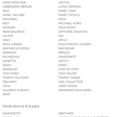
LENA HOSCHEK
LEVI’S®
LIEBESKIND BERLIN
LUISA CERANO
MAC
MARC CAIN
MARC JACOBS
MARC O’POLO
MAYORAL
MCM
MEY
MICHAEL KORS
MONARI
MOS MOSH
NEW BALANCE
OFFICINE CREATIVE
OLYMP
ON
ONLY
OPUS
PAUL GREEN
POLO RALPH LAUREN
RAFFAELLO ROSSI
RAGWEAR
RAINKISS
REPLAY
RICHROYAL
SAMSONITE
SANETTA
SATCH
SKINY
SMEG
SOMEDAY
STEP BY STEP
TOM FORD
TOM TAILOR
TOMMY HILFIGER
TOMMY JEANS
TRIUMPH
VEE COLLECTIVE
VEJA
VERO MODA
VILLEROY & BOCH
WEEKEND MAX MARA
WMF
Moda donna & scarpe
MAXIVESTITI
ABITI MIDI