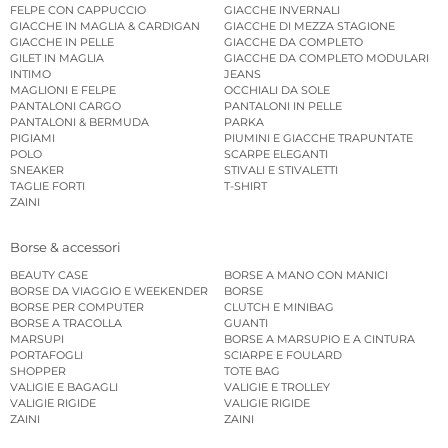
FELPE CON CAPPUCCIO
GIACCHE INVERNALI
GIACCHE IN MAGLIA & CARDIGAN
GIACCHE DI MEZZA STAGIONE
GIACCHE IN PELLE
GIACCHE DA COMPLETO
GILET IN MAGLIA
GIACCHE DA COMPLETO MODULARI
INTIMO
JEANS
MAGLIONI E FELPE
OCCHIALI DA SOLE
PANTALONI CARGO
PANTALONI IN PELLE
PANTALONI & BERMUDA
PARKA
PIGIAMI
PIUMINI E GIACCHE TRAPUNTATE
POLO
SCARPE ELEGANTI
SNEAKER
STIVALI E STIVALETTI
TAGLIE FORTI
T-SHIRT
ZAINI
Borse & accessori
BEAUTY CASE
BORSE A MANO CON MANICI
BORSE DA VIAGGIO E WEEKENDER
BORSE
BORSE PER COMPUTER
CLUTCH E MINIBAG
BORSE A TRACOLLA
GUANTI
MARSUPI
BORSE A MARSUPIO E A CINTURA
PORTAFOGLI
SCIARPE E FOULARD
SHOPPER
TOTE BAG
VALIGIE E BAGAGLI
VALIGIE E TROLLEY
VALIGIE RIGIDE
VALIGIE RIGIDE
ZAINI
ZAINI