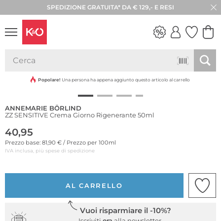
SPEDIZIONE GRATUITA* DA € 129,- E RESI
30 GIORNI DI RESO
Sostenibile
LOOK
WEDDING
VIBES
Popolare!
Una persona ha appena aggiunto questo articolo al carrello
ANNEMARIE BÖRLIND
ZZ SENSITIVE Crema Giorno Rigenerante 50ml
40,95
Prezzo base: 81,90 € / Prezzo per 100ml
IVA inclusa, più spese di spedizione
AL CARRELLO
Vuoi risparmiare il -10%?
Iscriviti
ora
alla newsletter.