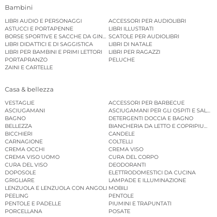
Bambini
LIBRI AUDIO E PERSONAGGI
ACCESSORI PER AUDIOLIBRI
ASTUCCI E PORTAPENNE
LIBRI ILLUSTRATI
BORSE SPORTIVE E SACCHE DA GINNASTICA
SCATOLE PER AUDIOLIBRI
LIBRI DIDATTICI E DI SAGGISTICA
LIBRI DI NATALE
LIBRI PER BAMBINI E PRIMI LETTORI
LIBRI PER RAGAZZI
PORTAPRANZO
PELUCHE
ZAINI E CARTELLE
Casa & bellezza
VESTAGLIE
ACCESSORI PER BARBECUE
ASCIUGAMANI
ASCIUGAMANI PER GLI OSPITI E SALVIE
BAGNO
DETERGENTI DOCCIA E BAGNO
BELLEZZA
BIANCHERIA DA LETTO E COPRIPIUMINI
BICCHIERI
CANDELE
CARNAGIONE
COLTELLI
CREMA OCCHI
CREMA VISO
CREMA VISO UOMO
CURA DEL CORPO
CURA DEL VISO
DEODORANTI
DOPOSOLE
ELETTRODOMESTICI DA CUCINA
GRIGLIARE
LAMPADE E ILLUMINAZIONE
LENZUOLA E LENZUOLA CON ANGOLI
MOBILI
PEELING
PENTOLE
PENTOLE E PADELLE
PIUMINI E TRAPUNTATI
PORCELLANA
POSATE