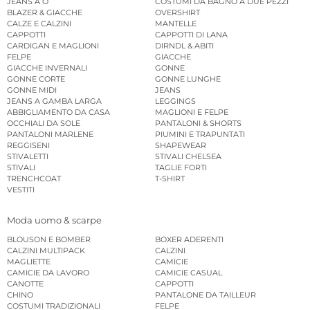
JEANS A O
COSTUMI DA BAGNO A DUE PEZZI
BLAZER & GIACCHE
OVERSHIRT
CALZE E CALZINI
MANTELLE
CAPPOTTI
CAPPOTTI DI LANA
CARDIGAN E MAGLIONI
DIRNDL & ABITI
FELPE
GIACCHE
GIACCHE INVERNALI
GONNE
GONNE CORTE
GONNE LUNGHE
GONNE MIDI
JEANS
JEANS A GAMBA LARGA
LEGGINGS
ABBIGLIAMENTO DA CASA
MAGLIONI E FELPE
OCCHIALI DA SOLE
PANTALONI & SHORTS
PANTALONI MARLENE
PIUMINI E TRAPUNTATI
REGGISENI
SHAPEWEAR
STIVALETTI
STIVALI CHELSEA
STIVALI
TAGLIE FORTI
TRENCHCOAT
T-SHIRT
VESTITI
Moda uomo & scarpe
BLOUSON E BOMBER
BOXER ADERENTI
CALZINI MULTIPACK
CALZINI
MAGLIETTE
CAMICIE
CAMICIE DA LAVORO
CAMICIE CASUAL
CANOTTE
CAPPOTTI
CHINO
PANTALONE DA TAILLEUR
COSTUMI TRADIZIONALI
FELPE