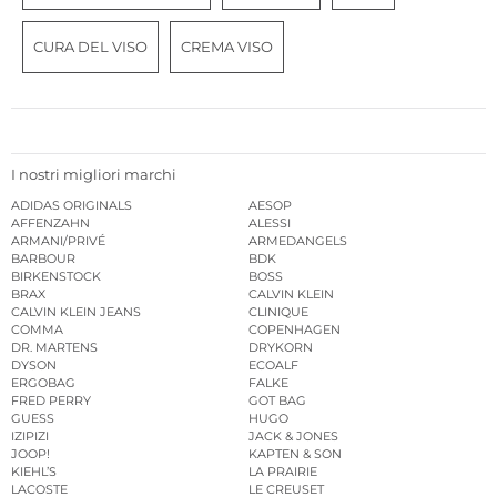
CURA DEL VISO
CREMA VISO
I nostri migliori marchi
ADIDAS ORIGINALS
AESOP
AFFENZAHN
ALESSI
ARMANI/PRIVÉ
ARMEDANGELS
BARBOUR
BDK
BIRKENSTOCK
BOSS
BRAX
CALVIN KLEIN
CALVIN KLEIN JEANS
CLINIQUE
COMMA
COPENHAGEN
DR. MARTENS
DRYKORN
DYSON
ECOALF
ERGOBAG
FALKE
FRED PERRY
GOT BAG
GUESS
HUGO
IZIPIZI
JACK & JONES
JOOP!
KAPTEN & SON
KIEHL’S
LA PRAIRIE
LACOSTE
LE CREUSET