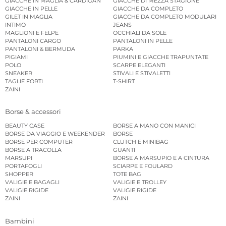
GIACCHE IN MAGLIA & CARDIGAN
GIACCHE DI MEZZA STAGIONE
GIACCHE IN PELLE
GIACCHE DA COMPLETO
GILET IN MAGLIA
GIACCHE DA COMPLETO MODULARI
INTIMO
JEANS
MAGLIONI E FELPE
OCCHIALI DA SOLE
PANTALONI CARGO
PANTALONI IN PELLE
PANTALONI & BERMUDA
PARKA
PIGIAMI
PIUMINI E GIACCHE TRAPUNTATE
POLO
SCARPE ELEGANTI
SNEAKER
STIVALI E STIVALETTI
TAGLIE FORTI
T-SHIRT
ZAINI
Borse & accessori
BEAUTY CASE
BORSE A MANO CON MANICI
BORSE DA VIAGGIO E WEEKENDER
BORSE
BORSE PER COMPUTER
CLUTCH E MINIBAG
BORSE A TRACOLLA
GUANTI
MARSUPI
BORSE A MARSUPIO E A CINTURA
PORTAFOGLI
SCIARPE E FOULARD
SHOPPER
TOTE BAG
VALIGIE E BAGAGLI
VALIGIE E TROLLEY
VALIGIE RIGIDE
VALIGIE RIGIDE
ZAINI
ZAINI
Bambini