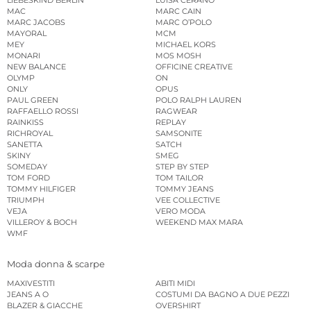
MAC
MARC CAIN
MARC JACOBS
MARC O’POLO
MAYORAL
MCM
MEY
MICHAEL KORS
MONARI
MOS MOSH
NEW BALANCE
OFFICINE CREATIVE
OLYMP
ON
ONLY
OPUS
PAUL GREEN
POLO RALPH LAUREN
RAFFAELLO ROSSI
RAGWEAR
RAINKISS
REPLAY
RICHROYAL
SAMSONITE
SANETTA
SATCH
SKINY
SMEG
SOMEDAY
STEP BY STEP
TOM FORD
TOM TAILOR
TOMMY HILFIGER
TOMMY JEANS
TRIUMPH
VEE COLLECTIVE
VEJA
VERO MODA
VILLEROY & BOCH
WEEKEND MAX MARA
WMF
Moda donna & scarpe
MAXIVESTITI
ABITI MIDI
JEANS A O
COSTUMI DA BAGNO A DUE PEZZI
BLAZER & GIACCHE
OVERSHIRT