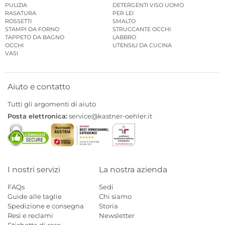
PULIZIA
DETERGENTI VISO UOMO
RASATURA
PER LEI
ROSSETTI
SMALTO
STAMPI DA FORNO
STRUCCANTE OCCHI
TAPPETO DA BAGNO
LABBRO
OCCHI
UTENSILI DA CUCINA
VASI
Aiuto e contatto
Tutti gli argomenti di aiuto
Posta elettronica:
service@kastner-oehler.it
I nostri servizi
La nostra azienda
FAQs
Sedi
Guide alle taglie
Chi siamo
Spedizione e consegna
Storia
Resi e reclami
Newsletter
Etichetta di reso