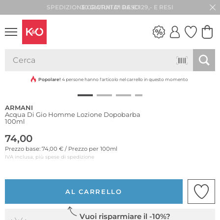
30 GIORNI DI RESO
LOOK
WEDDING
VIBES
Popolare!
4 persone hanno l'articolo nel carrello in questo momento
ARMANI
Acqua Di Gio Homme Lozione Dopobarba
100ml
74,00
Prezzo base: 74,00 € / Prezzo per 100ml
IVA inclusa, più spese di spedizione
AL CARRELLO
Vuoi risparmiare il -10%?