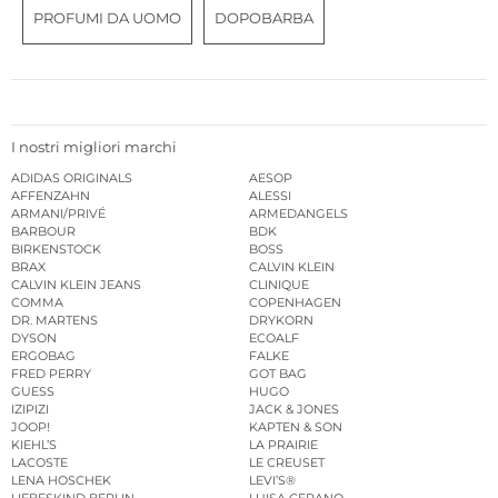
PROFUMI DA UOMO
DOPOBARBA
I nostri migliori marchi
ADIDAS ORIGINALS
AESOP
AFFENZAHN
ALESSI
ARMANI/PRIVÉ
ARMEDANGELS
BARBOUR
BDK
BIRKENSTOCK
BOSS
BRAX
CALVIN KLEIN
CALVIN KLEIN JEANS
CLINIQUE
COMMA
COPENHAGEN
DR. MARTENS
DRYKORN
DYSON
ECOALF
ERGOBAG
FALKE
FRED PERRY
GOT BAG
GUESS
HUGO
IZIPIZI
JACK & JONES
JOOP!
KAPTEN & SON
KIEHL’S
LA PRAIRIE
LACOSTE
LE CREUSET
LENA HOSCHEK
LEVI’S®
LIEBESKIND BERLIN
LUISA CERANO