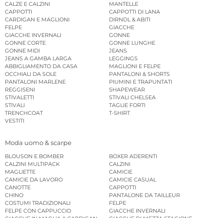
CALZE E CALZINI
MANTELLE
CAPPOTTI
CAPPOTTI DI LANA
CARDIGAN E MAGLIONI
DIRNDL & ABITI
FELPE
GIACCHE
GIACCHE INVERNALI
GONNE
GONNE CORTE
GONNE LUNGHE
GONNE MIDI
JEANS
JEANS A GAMBA LARGA
LEGGINGS
ABBIGLIAMENTO DA CASA
MAGLIONI E FELPE
OCCHIALI DA SOLE
PANTALONI & SHORTS
PANTALONI MARLENE
PIUMINI E TRAPUNTATI
REGGISENI
SHAPEWEAR
STIVALETTI
STIVALI CHELSEA
STIVALI
TAGLIE FORTI
TRENCHCOAT
T-SHIRT
VESTITI
Moda uomo & scarpe
BLOUSON E BOMBER
BOXER ADERENTI
CALZINI MULTIPACK
CALZINI
MAGLIETTE
CAMICIE
CAMICIE DA LAVORO
CAMICIE CASUAL
CANOTTE
CAPPOTTI
CHINO
PANTALONE DA TAILLEUR
COSTUMI TRADIZIONALI
FELPE
FELPE CON CAPPUCCIO
GIACCHE INVERNALI