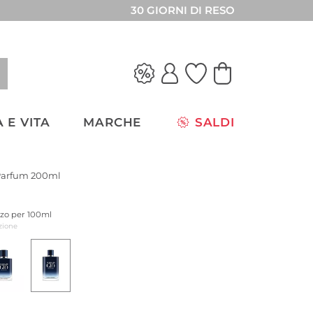
30 GIORNI DI RESO
 E VITA
MARCHE
SALDI
 Parfum 200ml
zzo per 100ml
zione