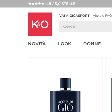
★★★★★ 4,8 / 5,0 STELLE
VAI A GIGASPORT
Aiuto e FAQ
TENDENZE
LOOK
WEDDING
MODA
VIBES
NOVITÀ
LOOK
DONNE