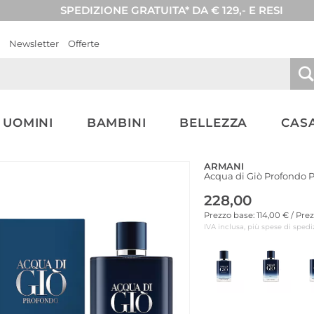
SPEDIZIONE GRATUITA* DA € 129,- E RESI
Newsletter
Offerte
UOMINI
BAMBINI
BELLEZZA
CASA
ARMANI
Acqua di Giò Profondo
228,00
Prezzo base: 114,00 € / Pre
IVA inclusa, più spese di spedi