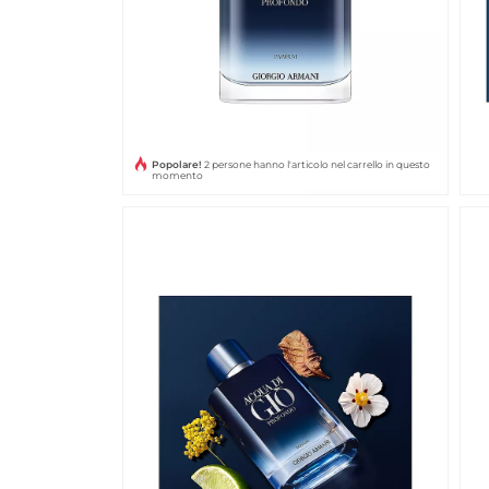
Popolare!
2 persone hanno l'articolo nel carrello in questo
momento