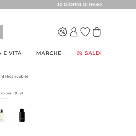
30 GIORNI DI RESO
 E VITA
MARCHE
SALDI
l Ricaricabile
ezzo per 100ml
zione