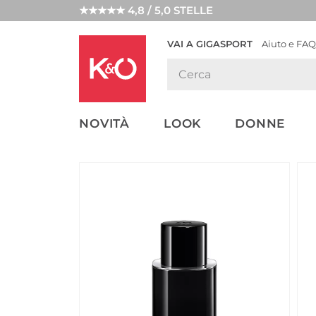
★★★★★ 4,8 / 5,0 STELLE
VAI A GIGASPORT
Aiuto e FAQ
TENDENZE
LOOK
WEDDING
MODA
VIBES
NOVITÀ
LOOK
DONNE