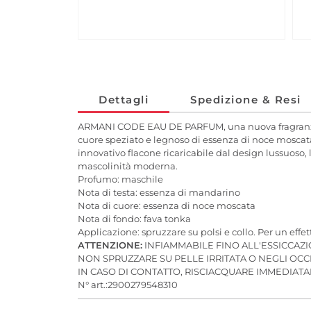
Dettagli
Spedizione & Resi
ARMANI CODE EAU DE PARFUM, una nuova fragranza fo
cuore speziato e legnoso di essenza di noce moscata
innovativo flacone ricaricabile dal design lussuoso,
mascolinità moderna.
Profumo: maschile
Nota di testa: essenza di mandarino
Nota di cuore: essenza di noce moscata
Nota di fondo: fava tonka
Applicazione: spruzzare su polsi e collo. Per un effe
ATTENZIONE:
INFIAMMABILE FINO ALL'ESSICCAZ
NON SPRUZZARE SU PELLE IRRITATA O NEGLI OCC
IN CASO DI CONTATTO, RISCIACQUARE IMMEDIA
N° art.:2900279548310