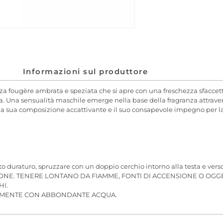
Informazioni sul produttore
ugère ambrata e speziata che si apre con una freschezza sfaccetta
. Una sensualità maschile emerge nella base della fragranza attraverso
 la sua composizione accattivante e il suo consapevole impegno per la s
tto duraturo, spruzzare con un doppio cerchio intorno alla testa e verso
IONE. TENERE LONTANO DA FIAMME, FONTI DI ACCENSIONE O OGGE
HI.
TAMENTE CON ABBONDANTE ACQUA.