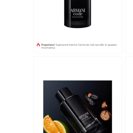
Popolare!
3 persone hanno l'articolo nel carrello in questo
momento