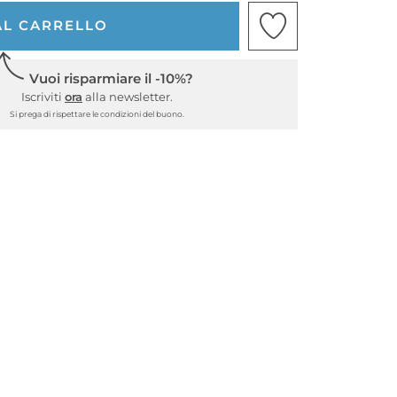
AL CARRELLO
Vuoi risparmiare il -10%?
Iscriviti
ora
alla newsletter.
Si prega di rispettare le condizioni del buono.