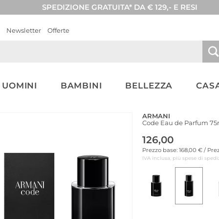
SPEDIZIONE GRATUITA* DA € 129,- E RESI
Newsletter
Offerte
UOMINI
BAMBINI
BELLEZZA
CASA
ARMANI
Code Eau de Parfum 75m
126,00
Prezzo base: 168,00 € / Pr
IVA inclusa, più spese di spedi