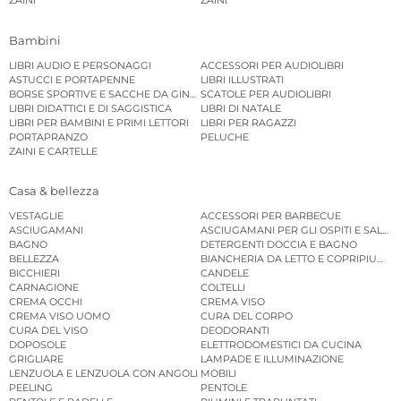
ZAINI
ZAINI
Bambini
LIBRI AUDIO E PERSONAGGI
ACCESSORI PER AUDIOLIBRI
ASTUCCI E PORTAPENNE
LIBRI ILLUSTRATI
BORSE SPORTIVE E SACCHE DA GINNASTICA
SCATOLE PER AUDIOLIBRI
LIBRI DIDATTICI E DI SAGGISTICA
LIBRI DI NATALE
LIBRI PER BAMBINI E PRIMI LETTORI
LIBRI PER RAGAZZI
PORTAPRANZO
PELUCHE
ZAINI E CARTELLE
Casa & bellezza
VESTAGLIE
ACCESSORI PER BARBECUE
ASCIUGAMANI
ASCIUGAMANI PER GLI OSPITI E SALVIE
BAGNO
DETERGENTI DOCCIA E BAGNO
BELLEZZA
BIANCHERIA DA LETTO E COPRIPIUMINI
BICCHIERI
CANDELE
CARNAGIONE
COLTELLI
CREMA OCCHI
CREMA VISO
CREMA VISO UOMO
CURA DEL CORPO
CURA DEL VISO
DEODORANTI
DOPOSOLE
ELETTRODOMESTICI DA CUCINA
GRIGLIARE
LAMPADE E ILLUMINAZIONE
LENZUOLA E LENZUOLA CON ANGOLI
MOBILI
PEELING
PENTOLE