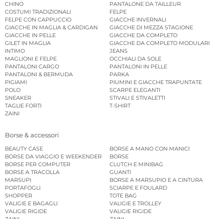
CHINO
PANTALONE DA TAILLEUR
COSTUMI TRADIZIONALI
FELPE
FELPE CON CAPPUCCIO
GIACCHE INVERNALI
GIACCHE IN MAGLIA & CARDIGAN
GIACCHE DI MEZZA STAGIONE
GIACCHE IN PELLE
GIACCHE DA COMPLETO
GILET IN MAGLIA
GIACCHE DA COMPLETO MODULARI
INTIMO
JEANS
MAGLIONI E FELPE
OCCHIALI DA SOLE
PANTALONI CARGO
PANTALONI IN PELLE
PANTALONI & BERMUDA
PARKA
PIGIAMI
PIUMINI E GIACCHE TRAPUNTATE
POLO
SCARPE ELEGANTI
SNEAKER
STIVALI E STIVALETTI
TAGLIE FORTI
T-SHIRT
ZAINI
Borse & accessori
BEAUTY CASE
BORSE A MANO CON MANICI
BORSE DA VIAGGIO E WEEKENDER
BORSE
BORSE PER COMPUTER
CLUTCH E MINIBAG
BORSE A TRACOLLA
GUANTI
MARSUPI
BORSE A MARSUPIO E A CINTURA
PORTAFOGLI
SCIARPE E FOULARD
SHOPPER
TOTE BAG
VALIGIE E BAGAGLI
VALIGIE E TROLLEY
VALIGIE RIGIDE
VALIGIE RIGIDE