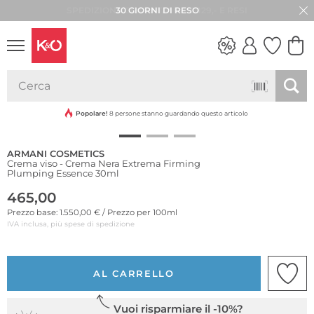
30 GIORNI DI RESO
LOOK
WEDDING
VIBES
Popolare!
8 persone stanno guardando questo articolo
ARMANI COSMETICS
Crema viso - Crema Nera Extrema Firming
Plumping Essence 30ml
465,00
Prezzo base: 1.550,00 € / Prezzo per 100ml
IVA inclusa, più spese di spedizione
AL CARRELLO
Vuoi risparmiare il -10%?