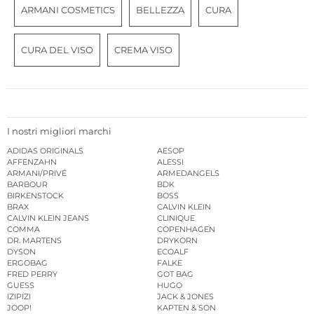
ARMANI COSMETICS
BELLEZZA
CURA
CURA DEL VISO
CREMA VISO
I nostri migliori marchi
ADIDAS ORIGINALS
AESOP
AFFENZAHN
ALESSI
ARMANI/PRIVÉ
ARMEDANGELS
BARBOUR
BDK
BIRKENSTOCK
BOSS
BRAX
CALVIN KLEIN
CALVIN KLEIN JEANS
CLINIQUE
COMMA
COPENHAGEN
DR. MARTENS
DRYKORN
DYSON
ECOALF
ERGOBAG
FALKE
FRED PERRY
GOT BAG
GUESS
HUGO
IZIPIZI
JACK & JONES
JOOP!
KAPTEN & SON