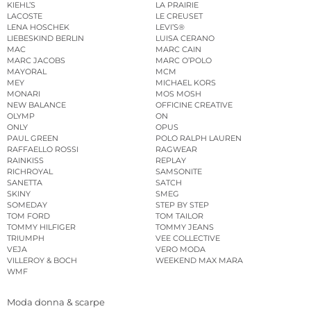
KIEHL’S
LA PRAIRIE
LACOSTE
LE CREUSET
LENA HOSCHEK
LEVI’S®
LIEBESKIND BERLIN
LUISA CERANO
MAC
MARC CAIN
MARC JACOBS
MARC O’POLO
MAYORAL
MCM
MEY
MICHAEL KORS
MONARI
MOS MOSH
NEW BALANCE
OFFICINE CREATIVE
OLYMP
ON
ONLY
OPUS
PAUL GREEN
POLO RALPH LAUREN
RAFFAELLO ROSSI
RAGWEAR
RAINKISS
REPLAY
RICHROYAL
SAMSONITE
SANETTA
SATCH
SKINY
SMEG
SOMEDAY
STEP BY STEP
TOM FORD
TOM TAILOR
TOMMY HILFIGER
TOMMY JEANS
TRIUMPH
VEE COLLECTIVE
VEJA
VERO MODA
VILLEROY & BOCH
WEEKEND MAX MARA
WMF
Moda donna & scarpe