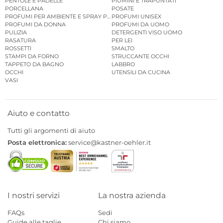
PENTOLE E PADELLE
PIUMINI E TRAPUNTATI
PORCELLANA
POSATE
PROFUMI PER AMBIENTE E SPRAY PER AMBIENTE
PROFUMI UNISEX
PROFUMI DA DONNA
PROFUMI DA UOMO
PULIZIA
DETERGENTI VISO UOMO
RASATURA
PER LEI
ROSSETTI
SMALTO
STAMPI DA FORNO
STRUCCANTE OCCHI
TAPPETO DA BAGNO
LABBRO
OCCHI
UTENSILI DA CUCINA
VASI
Aiuto e contatto
Tutti gli argomenti di aiuto
Posta elettronica:
service@kastner-oehler.it
I nostri servizi
La nostra azienda
FAQs
Sedi
Guide alle taglie
Chi siamo