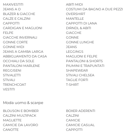
MAXIVESTITI
ABITI MIDI
JEANS A O
COSTUMI DA BAGNO A DUE PEZZI
BLAZER & GIACCHE
OVERSHIRT
CALZE E CALZINI
MANTELLE
CAPPOTTI
CAPPOTTI DI LANA
CARDIGAN E MAGLIONI
DIRNDL & ABITI
FELPE
GIACCHE
GIACCHE INVERNALI
GONNE
GONNE CORTE
GONNE LUNGHE
GONNE MIDI
JEANS
JEANS A GAMBA LARGA
LEGGINGS
ABBIGLIAMENTO DA CASA
MAGLIONI E FELPE
OCCHIALI DA SOLE
PANTALONI & SHORTS
PANTALONI MARLENE
PIUMINI E TRAPUNTATI
REGGISENI
SHAPEWEAR
STIVALETTI
STIVALI CHELSEA
STIVALI
TAGLIE FORTI
TRENCHCOAT
T-SHIRT
VESTITI
Moda uomo & scarpe
BLOUSON E BOMBER
BOXER ADERENTI
CALZINI MULTIPACK
CALZINI
MAGLIETTE
CAMICIE
CAMICIE DA LAVORO
CAMICIE CASUAL
CANOTTE
CAPPOTTI