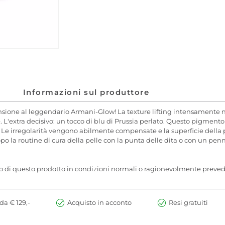
Informazioni sul produttore
ione al leggendario Armani-Glow! La texture lifting intensamente 
 L'extra decisivo: un tocco di blu di Prussia perlato. Questo pigment
. Le irregolarità vengono abilmente compensate e la superficie della p
opo la routine di cura della pelle con la punta delle dita o con un pe
o di questo prodotto in condizioni normali o ragionevolmente prevedi
da € 129,-
Acquisto in acconto
Resi gratuiti