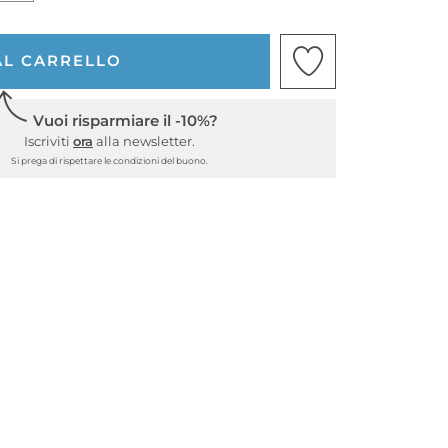
AL CARRELLO
Vuoi risparmiare il -10%?
Iscriviti
ora
alla newsletter.
Si prega di rispettare le condizioni del buono.