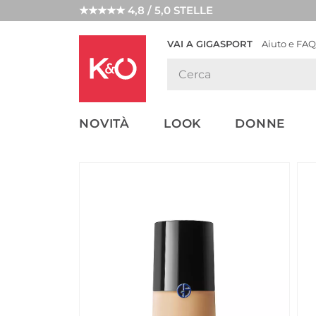
★★★★★ 4,8 / 5,0 STELLE
VAI A GIGASPORT
Aiuto e FAQ
TENDENZE
LOOK
WEDDING
MODA
VIBES
NOVITÀ
LOOK
DONNE