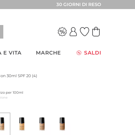
30 GIORNI DI RESO
 E VITA
MARCHE
SALDI
on 30ml SPF 20 (4)
ezzo per 100ml
zione