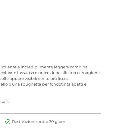
nutriente e incredibilmente leggera combina
o colorato lussuoso e unico dona alla tua carnagione
elle appare visibilmente più liscia.
nnello o una spugnetta per fondotinta adatti e
bili.
Restituzione entro 30 giorni