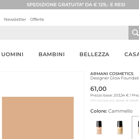
SPEDIZIONE GRATUITA* DA € 129,- E RESI
Newsletter
Offerte
UOMINI
BAMBINI
BELLEZZA
CASA
ARMANI COSMETICS
Designer Glow Foundati
61,00
Prezzo base: 203,34 € / Pr
IVA inclusa, più spese di spedi
Colore:
Cammello