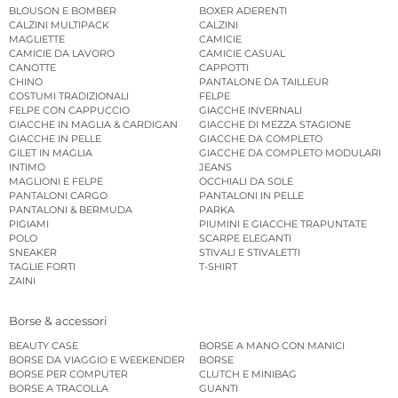
BLOUSON E BOMBER
BOXER ADERENTI
CALZINI MULTIPACK
CALZINI
MAGLIETTE
CAMICIE
CAMICIE DA LAVORO
CAMICIE CASUAL
CANOTTE
CAPPOTTI
CHINO
PANTALONE DA TAILLEUR
COSTUMI TRADIZIONALI
FELPE
FELPE CON CAPPUCCIO
GIACCHE INVERNALI
GIACCHE IN MAGLIA & CARDIGAN
GIACCHE DI MEZZA STAGIONE
GIACCHE IN PELLE
GIACCHE DA COMPLETO
GILET IN MAGLIA
GIACCHE DA COMPLETO MODULARI
INTIMO
JEANS
MAGLIONI E FELPE
OCCHIALI DA SOLE
PANTALONI CARGO
PANTALONI IN PELLE
PANTALONI & BERMUDA
PARKA
PIGIAMI
PIUMINI E GIACCHE TRAPUNTATE
POLO
SCARPE ELEGANTI
SNEAKER
STIVALI E STIVALETTI
TAGLIE FORTI
T-SHIRT
ZAINI
Borse & accessori
BEAUTY CASE
BORSE A MANO CON MANICI
BORSE DA VIAGGIO E WEEKENDER
BORSE
BORSE PER COMPUTER
CLUTCH E MINIBAG
BORSE A TRACOLLA
GUANTI