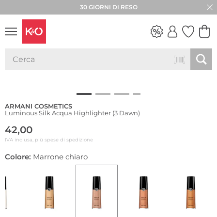
30 GIORNI DI RESO
LOOK
WEDDING
VIBES
ARMANI COSMETICS
Luminous Silk Acqua Highlighter (3 Dawn)
42,00
IVA inclusa, più spese di spedizione
Colore:
Marrone chiaro