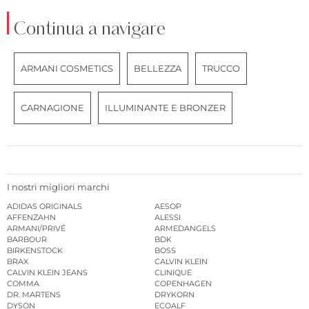
Continua a navigare
ARMANI COSMETICS
BELLEZZA
TRUCCO
CARNAGIONE
ILLUMINANTE E BRONZER
I nostri migliori marchi
ADIDAS ORIGINALS
AESOP
AFFENZAHN
ALESSI
ARMANI/PRIVÉ
ARMEDANGELS
BARBOUR
BDK
BIRKENSTOCK
BOSS
BRAX
CALVIN KLEIN
CALVIN KLEIN JEANS
CLINIQUE
COMMA
COPENHAGEN
DR. MARTENS
DRYKORN
DYSON
ECOALF