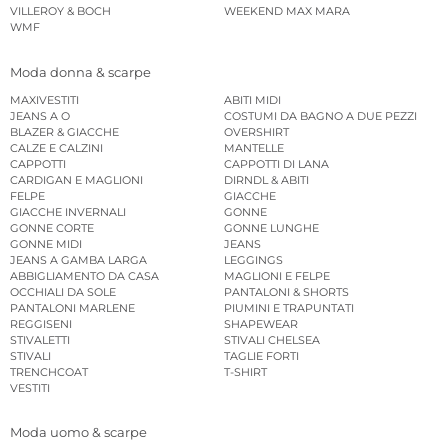
VILLEROY & BOCH
WEEKEND MAX MARA
WMF
Moda donna & scarpe
MAXIVESTITI
ABITI MIDI
JEANS A O
COSTUMI DA BAGNO A DUE PEZZI
BLAZER & GIACCHE
OVERSHIRT
CALZE E CALZINI
MANTELLE
CAPPOTTI
CAPPOTTI DI LANA
CARDIGAN E MAGLIONI
DIRNDL & ABITI
FELPE
GIACCHE
GIACCHE INVERNALI
GONNE
GONNE CORTE
GONNE LUNGHE
GONNE MIDI
JEANS
JEANS A GAMBA LARGA
LEGGINGS
ABBIGLIAMENTO DA CASA
MAGLIONI E FELPE
OCCHIALI DA SOLE
PANTALONI & SHORTS
PANTALONI MARLENE
PIUMINI E TRAPUNTATI
REGGISENI
SHAPEWEAR
STIVALETTI
STIVALI CHELSEA
STIVALI
TAGLIE FORTI
TRENCHCOAT
T-SHIRT
VESTITI
Moda uomo & scarpe