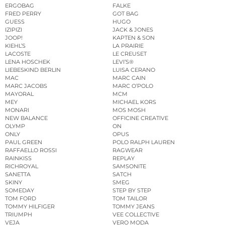
ERGOBAG
FALKE
FRED PERRY
GOT BAG
GUESS
HUGO
IZIPIZI
JACK & JONES
JOOP!
KAPTEN & SON
KIEHL’S
LA PRAIRIE
LACOSTE
LE CREUSET
LENA HOSCHEK
LEVI’S®
LIEBESKIND BERLIN
LUISA CERANO
MAC
MARC CAIN
MARC JACOBS
MARC O’POLO
MAYORAL
MCM
MEY
MICHAEL KORS
MONARI
MOS MOSH
NEW BALANCE
OFFICINE CREATIVE
OLYMP
ON
ONLY
OPUS
PAUL GREEN
POLO RALPH LAUREN
RAFFAELLO ROSSI
RAGWEAR
RAINKISS
REPLAY
RICHROYAL
SAMSONITE
SANETTA
SATCH
SKINY
SMEG
SOMEDAY
STEP BY STEP
TOM FORD
TOM TAILOR
TOMMY HILFIGER
TOMMY JEANS
TRIUMPH
VEE COLLECTIVE
VEJA
VERO MODA