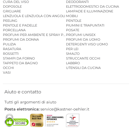
CURA DEL VISO
DEODORANTI
DOPOSOLE
ELETTRODOMESTICI DA CUCINA
GRIGLIARE
LAMPADE E ILLUMINAZIONE
LENZUOLA E LENZUOLA CON ANGOLI
MOBILI
PEELING
PENTOLE
PENTOLE E PADELLE
PIUMINI E TRAPUNTATI
PORCELLANA
POSATE
PROFUMI PER AMBIENTE E SPRAY PER AMBIENTE
PROFUMI UNISEX
PROFUMI DA DONNA
PROFUMI DA UOMO
PULIZIA
DETERGENTI VISO UOMO
RASATURA
PER LEI
ROSSETTI
SMALTO
STAMPI DA FORNO
STRUCCANTE OCCHI
TAPPETO DA BAGNO
LABBRO
OCCHI
UTENSILI DA CUCINA
VASI
Aiuto e contatto
Tutti gli argomenti di aiuto
Posta elettronica:
service@kastner-oehler.it