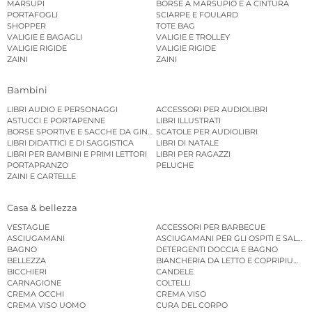
MARSUPI
BORSE A MARSUPIO E A CINTURA
PORTAFOGLI
SCIARPE E FOULARD
SHOPPER
TOTE BAG
VALIGIE E BAGAGLI
VALIGIE E TROLLEY
VALIGIE RIGIDE
VALIGIE RIGIDE
ZAINI
ZAINI
Bambini
LIBRI AUDIO E PERSONAGGI
ACCESSORI PER AUDIOLIBRI
ASTUCCI E PORTAPENNE
LIBRI ILLUSTRATI
BORSE SPORTIVE E SACCHE DA GINNASTICA
SCATOLE PER AUDIOLIBRI
LIBRI DIDATTICI E DI SAGGISTICA
LIBRI DI NATALE
LIBRI PER BAMBINI E PRIMI LETTORI
LIBRI PER RAGAZZI
PORTAPRANZO
PELUCHE
ZAINI E CARTELLE
Casa & bellezza
VESTAGLIE
ACCESSORI PER BARBECUE
ASCIUGAMANI
ASCIUGAMANI PER GLI OSPITI E SALVIE
BAGNO
DETERGENTI DOCCIA E BAGNO
BELLEZZA
BIANCHERIA DA LETTO E COPRIPIUMINI
BICCHIERI
CANDELE
CARNAGIONE
COLTELLI
CREMA OCCHI
CREMA VISO
CREMA VISO UOMO
CURA DEL CORPO