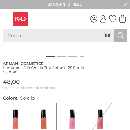
30 GIORNI DI RESO
LOOK
WEDDING
VIBES
ARMANI COSMETICS
Luminous Silk Cheek Tint Shine (42S Sunlit
Sienna)
48,00
IVA inclusa, più spese di spedizione
Colore:
Corallo