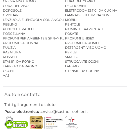
CREMA VISO UOMO
CURA DEL CORPO
CURA DEL VISO
DEODORANTI
DOPOSOLE
ELETTRODOMESTICI DA CUCINA
GRIGLIARE
LAMPADE E ILLUMINAZIONE
LENZUOLA E LENZUOLA CON ANGOLI
MOBILI
PEELING
PENTOLE
PENTOLE E PADELLE
PIUMINI E TRAPUNTATI
PORCELLANA
POSATE
PROFUMI PER AMBIENTE E SPRAY PER AMBIENTE
PROFUMI UNISEX
PROFUMI DA DONNA
PROFUMI DA UOMO
PULIZIA
DETERGENTI VISO UOMO
RASATURA
PER LEI
ROSSETTI
SMALTO
STAMPI DA FORNO
STRUCCANTE OCCHI
TAPPETO DA BAGNO
LABBRO
OCCHI
UTENSILI DA CUCINA
VASI
Aiuto e contatto
Tutti gli argomenti di aiuto
Posta elettronica:
service@kastner-oehler.it