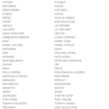
DYSON
ECOALF
ERGOBAG
FALKE
FRED PERRY
GOT BAG
GUESS
HUGO
IZIPIZI
JACK & JONES
JOOP!
KAPTEN & SON
KIEHL’S
LA PRAIRIE
LACOSTE
LE CREUSET
LENA HOSCHEK
LEVI’S®
LIEBESKIND BERLIN
LUISA CERANO
MAC
MARC CAIN
MARC JACOBS
MARC O’POLO
MAYORAL
MCM
MEY
MICHAEL KORS
MONARI
MOS MOSH
NEW BALANCE
OFFICINE CREATIVE
OLYMP
ON
ONLY
OPUS
PAUL GREEN
POLO RALPH LAUREN
RAFFAELLO ROSSI
RAGWEAR
RAINKISS
REPLAY
RICHROYAL
SAMSONITE
SANETTA
SATCH
SKINY
SMEG
SOMEDAY
STEP BY STEP
TOM FORD
TOM TAILOR
TOMMY HILFIGER
TOMMY JEANS
TRIUMPH
VEE COLLECTIVE