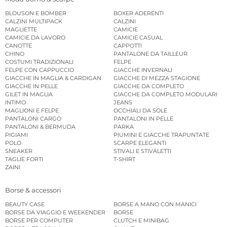
BLOUSON E BOMBER
BOXER ADERENTI
CALZINI MULTIPACK
CALZINI
MAGLIETTE
CAMICIE
CAMICIE DA LAVORO
CAMICIE CASUAL
CANOTTE
CAPPOTTI
CHINO
PANTALONE DA TAILLEUR
COSTUMI TRADIZIONALI
FELPE
FELPE CON CAPPUCCIO
GIACCHE INVERNALI
GIACCHE IN MAGLIA & CARDIGAN
GIACCHE DI MEZZA STAGIONE
GIACCHE IN PELLE
GIACCHE DA COMPLETO
GILET IN MAGLIA
GIACCHE DA COMPLETO MODULARI
INTIMO
JEANS
MAGLIONI E FELPE
OCCHIALI DA SOLE
PANTALONI CARGO
PANTALONI IN PELLE
PANTALONI & BERMUDA
PARKA
PIGIAMI
PIUMINI E GIACCHE TRAPUNTATE
POLO
SCARPE ELEGANTI
SNEAKER
STIVALI E STIVALETTI
TAGLIE FORTI
T-SHIRT
ZAINI
Borse & accessori
BEAUTY CASE
BORSE A MANO CON MANICI
BORSE DA VIAGGIO E WEEKENDER
BORSE
BORSE PER COMPUTER
CLUTCH E MINIBAG