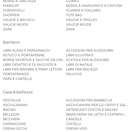
BORSE A TRACOLLA
GUANTI
MARSUPI
BORSE A MARSUPIO E A CINTURA
PORTAFOGLI
SCIARPE E FOULARD
SHOPPER
TOTE BAG
VALIGIE E BAGAGLI
VALIGIE E TROLLEY
VALIGIE RIGIDE
VALIGIE RIGIDE
ZAINI
ZAINI
Bambini
LIBRI AUDIO E PERSONAGGI
ACCESSORI PER AUDIOLIBRI
ASTUCCI E PORTAPENNE
LIBRI ILLUSTRATI
BORSE SPORTIVE E SACCHE DA GINNASTICA
SCATOLE PER AUDIOLIBRI
LIBRI DIDATTICI E DI SAGGISTICA
LIBRI DI NATALE
LIBRI PER BAMBINI E PRIMI LETTORI
LIBRI PER RAGAZZI
PORTAPRANZO
PELUCHE
ZAINI E CARTELLE
Casa & bellezza
VESTAGLIE
ACCESSORI PER BARBECUE
ASCIUGAMANI
ASCIUGAMANI PER GLI OSPITI E SALVIE
BAGNO
DETERGENTI DOCCIA E BAGNO
BELLEZZA
BIANCHERIA DA LETTO E COPRIPIUMINI
BICCHIERI
CANDELE
CARNAGIONE
COLTELLI
CREMA OCCHI
CREMA VISO