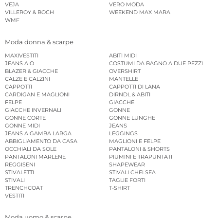
VEJA
VERO MODA
VILLEROY & BOCH
WEEKEND MAX MARA
WMF
Moda donna & scarpe
MAXIVESTITI
ABITI MIDI
JEANS A O
COSTUMI DA BAGNO A DUE PEZZI
BLAZER & GIACCHE
OVERSHIRT
CALZE E CALZINI
MANTELLE
CAPPOTTI
CAPPOTTI DI LANA
CARDIGAN E MAGLIONI
DIRNDL & ABITI
FELPE
GIACCHE
GIACCHE INVERNALI
GONNE
GONNE CORTE
GONNE LUNGHE
GONNE MIDI
JEANS
JEANS A GAMBA LARGA
LEGGINGS
ABBIGLIAMENTO DA CASA
MAGLIONI E FELPE
OCCHIALI DA SOLE
PANTALONI & SHORTS
PANTALONI MARLENE
PIUMINI E TRAPUNTATI
REGGISENI
SHAPEWEAR
STIVALETTI
STIVALI CHELSEA
STIVALI
TAGLIE FORTI
TRENCHCOAT
T-SHIRT
VESTITI
Moda uomo & scarpe