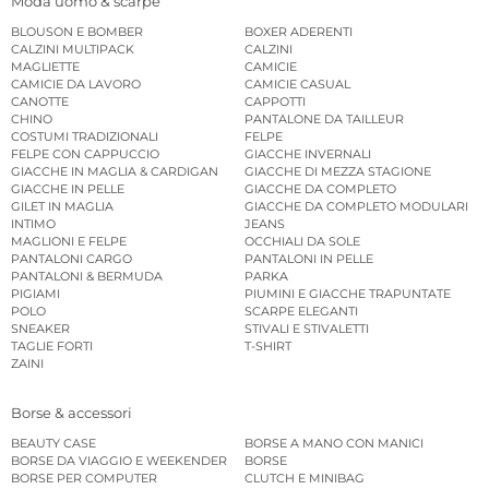
Moda uomo & scarpe
BLOUSON E BOMBER
BOXER ADERENTI
CALZINI MULTIPACK
CALZINI
MAGLIETTE
CAMICIE
CAMICIE DA LAVORO
CAMICIE CASUAL
CANOTTE
CAPPOTTI
CHINO
PANTALONE DA TAILLEUR
COSTUMI TRADIZIONALI
FELPE
FELPE CON CAPPUCCIO
GIACCHE INVERNALI
GIACCHE IN MAGLIA & CARDIGAN
GIACCHE DI MEZZA STAGIONE
GIACCHE IN PELLE
GIACCHE DA COMPLETO
GILET IN MAGLIA
GIACCHE DA COMPLETO MODULARI
INTIMO
JEANS
MAGLIONI E FELPE
OCCHIALI DA SOLE
PANTALONI CARGO
PANTALONI IN PELLE
PANTALONI & BERMUDA
PARKA
PIGIAMI
PIUMINI E GIACCHE TRAPUNTATE
POLO
SCARPE ELEGANTI
SNEAKER
STIVALI E STIVALETTI
TAGLIE FORTI
T-SHIRT
ZAINI
Borse & accessori
BEAUTY CASE
BORSE A MANO CON MANICI
BORSE DA VIAGGIO E WEEKENDER
BORSE
BORSE PER COMPUTER
CLUTCH E MINIBAG