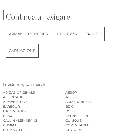
Continua a navigare
ARMANI COSMETICS
BELLEZZA
TRUCCO
CARNAGIONE
I nostri migliori marchi
ADIDAS ORIGINALS
AESOP
AFFENZAHN
ALESSI
ARMANI/PRIVÉ
ARMEDANGELS
BARBOUR
BDK
BIRKENSTOCK
BOSS
BRAX
CALVIN KLEIN
CALVIN KLEIN JEANS
CLINIQUE
COMMA
COPENHAGEN
DR. MARTENS
DRYKORN