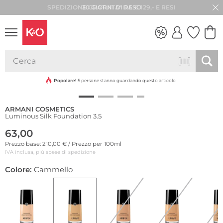
30 GIORNI DI RESO
LOOK
WEDDING
VIBES
Popolare!
5 persone stanno guardando questo articolo
ARMANI COSMETICS
Luminous Silk Foundation 3.5
63,00
Prezzo base: 210,00 € / Prezzo per 100ml
IVA inclusa, più spese di spedizione
Colore:
Cammello