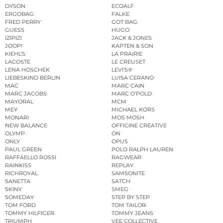
DYSON
ECOALF
ERGOBAG
FALKE
FRED PERRY
GOT BAG
GUESS
HUGO
IZIPIZI
JACK & JONES
JOOP!
KAPTEN & SON
KIEHL’S
LA PRAIRIE
LACOSTE
LE CREUSET
LENA HOSCHEK
LEVI’S®
LIEBESKIND BERLIN
LUISA CERANO
MAC
MARC CAIN
MARC JACOBS
MARC O’POLO
MAYORAL
MCM
MEY
MICHAEL KORS
MONARI
MOS MOSH
NEW BALANCE
OFFICINE CREATIVE
OLYMP
ON
ONLY
OPUS
PAUL GREEN
POLO RALPH LAUREN
RAFFAELLO ROSSI
RAGWEAR
RAINKISS
REPLAY
RICHROYAL
SAMSONITE
SANETTA
SATCH
SKINY
SMEG
SOMEDAY
STEP BY STEP
TOM FORD
TOM TAILOR
TOMMY HILFIGER
TOMMY JEANS
TRIUMPH
VEE COLLECTIVE