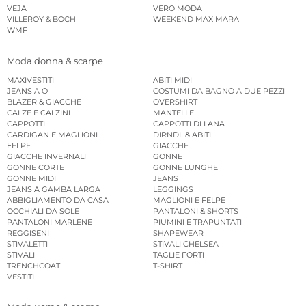
VEJA
VERO MODA
VILLEROY & BOCH
WEEKEND MAX MARA
WMF
Moda donna & scarpe
MAXIVESTITI
ABITI MIDI
JEANS A O
COSTUMI DA BAGNO A DUE PEZZI
BLAZER & GIACCHE
OVERSHIRT
CALZE E CALZINI
MANTELLE
CAPPOTTI
CAPPOTTI DI LANA
CARDIGAN E MAGLIONI
DIRNDL & ABITI
FELPE
GIACCHE
GIACCHE INVERNALI
GONNE
GONNE CORTE
GONNE LUNGHE
GONNE MIDI
JEANS
JEANS A GAMBA LARGA
LEGGINGS
ABBIGLIAMENTO DA CASA
MAGLIONI E FELPE
OCCHIALI DA SOLE
PANTALONI & SHORTS
PANTALONI MARLENE
PIUMINI E TRAPUNTATI
REGGISENI
SHAPEWEAR
STIVALETTI
STIVALI CHELSEA
STIVALI
TAGLIE FORTI
TRENCHCOAT
T-SHIRT
VESTITI