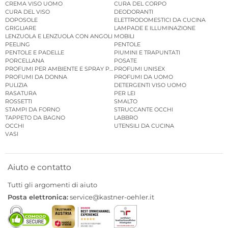
CREMA VISO UOMO
CURA DEL CORPO
CURA DEL VISO
DEODORANTI
DOPOSOLE
ELETTRODOMESTICI DA CUCINA
GRIGLIARE
LAMPADE E ILLUMINAZIONE
LENZUOLA E LENZUOLA CON ANGOLI
MOBILI
PEELING
PENTOLE
PENTOLE E PADELLE
PIUMINI E TRAPUNTATI
PORCELLANA
POSATE
PROFUMI PER AMBIENTE E SPRAY PER AMBIENTE
PROFUMI UNISEX
PROFUMI DA DONNA
PROFUMI DA UOMO
PULIZIA
DETERGENTI VISO UOMO
RASATURA
PER LEI
ROSSETTI
SMALTO
STAMPI DA FORNO
STRUCCANTE OCCHI
TAPPETO DA BAGNO
LABBRO
OCCHI
UTENSILI DA CUCINA
VASI
Aiuto e contatto
Tutti gli argomenti di aiuto
Posta elettronica:
service@kastner-oehler.it