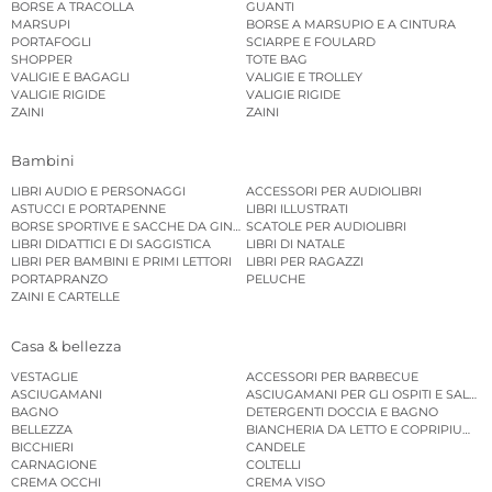
BORSE A TRACOLLA
GUANTI
MARSUPI
BORSE A MARSUPIO E A CINTURA
PORTAFOGLI
SCIARPE E FOULARD
SHOPPER
TOTE BAG
VALIGIE E BAGAGLI
VALIGIE E TROLLEY
VALIGIE RIGIDE
VALIGIE RIGIDE
ZAINI
ZAINI
Bambini
LIBRI AUDIO E PERSONAGGI
ACCESSORI PER AUDIOLIBRI
ASTUCCI E PORTAPENNE
LIBRI ILLUSTRATI
BORSE SPORTIVE E SACCHE DA GINNASTICA
SCATOLE PER AUDIOLIBRI
LIBRI DIDATTICI E DI SAGGISTICA
LIBRI DI NATALE
LIBRI PER BAMBINI E PRIMI LETTORI
LIBRI PER RAGAZZI
PORTAPRANZO
PELUCHE
ZAINI E CARTELLE
Casa & bellezza
VESTAGLIE
ACCESSORI PER BARBECUE
ASCIUGAMANI
ASCIUGAMANI PER GLI OSPITI E SALVIE
BAGNO
DETERGENTI DOCCIA E BAGNO
BELLEZZA
BIANCHERIA DA LETTO E COPRIPIUMINI
BICCHIERI
CANDELE
CARNAGIONE
COLTELLI
CREMA OCCHI
CREMA VISO