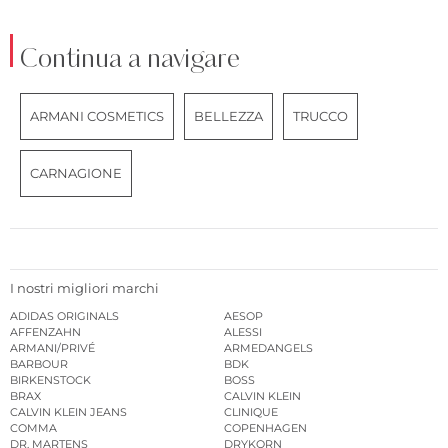
Continua a navigare
ARMANI COSMETICS
BELLEZZA
TRUCCO
CARNAGIONE
I nostri migliori marchi
ADIDAS ORIGINALS
AESOP
AFFENZAHN
ALESSI
ARMANI/PRIVÉ
ARMEDANGELS
BARBOUR
BDK
BIRKENSTOCK
BOSS
BRAX
CALVIN KLEIN
CALVIN KLEIN JEANS
CLINIQUE
COMMA
COPENHAGEN
DR. MARTENS
DRYKORN