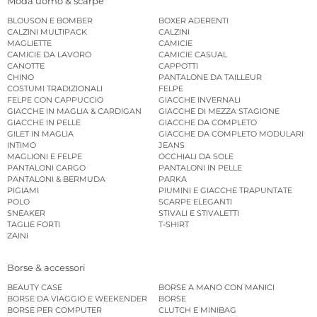
Moda uomo & scarpe
BLOUSON E BOMBER
BOXER ADERENTI
CALZINI MULTIPACK
CALZINI
MAGLIETTE
CAMICIE
CAMICIE DA LAVORO
CAMICIE CASUAL
CANOTTE
CAPPOTTI
CHINO
PANTALONE DA TAILLEUR
COSTUMI TRADIZIONALI
FELPE
FELPE CON CAPPUCCIO
GIACCHE INVERNALI
GIACCHE IN MAGLIA & CARDIGAN
GIACCHE DI MEZZA STAGIONE
GIACCHE IN PELLE
GIACCHE DA COMPLETO
GILET IN MAGLIA
GIACCHE DA COMPLETO MODULARI
INTIMO
JEANS
MAGLIONI E FELPE
OCCHIALI DA SOLE
PANTALONI CARGO
PANTALONI IN PELLE
PANTALONI & BERMUDA
PARKA
PIGIAMI
PIUMINI E GIACCHE TRAPUNTATE
POLO
SCARPE ELEGANTI
SNEAKER
STIVALI E STIVALETTI
TAGLIE FORTI
T-SHIRT
ZAINI
Borse & accessori
BEAUTY CASE
BORSE A MANO CON MANICI
BORSE DA VIAGGIO E WEEKENDER
BORSE
BORSE PER COMPUTER
CLUTCH E MINIBAG