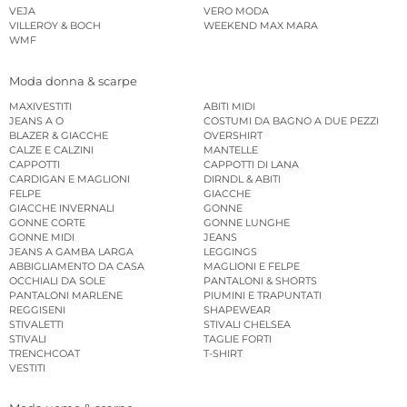
VEJA
VERO MODA
VILLEROY & BOCH
WEEKEND MAX MARA
WMF
Moda donna & scarpe
MAXIVESTITI
ABITI MIDI
JEANS A O
COSTUMI DA BAGNO A DUE PEZZI
BLAZER & GIACCHE
OVERSHIRT
CALZE E CALZINI
MANTELLE
CAPPOTTI
CAPPOTTI DI LANA
CARDIGAN E MAGLIONI
DIRNDL & ABITI
FELPE
GIACCHE
GIACCHE INVERNALI
GONNE
GONNE CORTE
GONNE LUNGHE
GONNE MIDI
JEANS
JEANS A GAMBA LARGA
LEGGINGS
ABBIGLIAMENTO DA CASA
MAGLIONI E FELPE
OCCHIALI DA SOLE
PANTALONI & SHORTS
PANTALONI MARLENE
PIUMINI E TRAPUNTATI
REGGISENI
SHAPEWEAR
STIVALETTI
STIVALI CHELSEA
STIVALI
TAGLIE FORTI
TRENCHCOAT
T-SHIRT
VESTITI