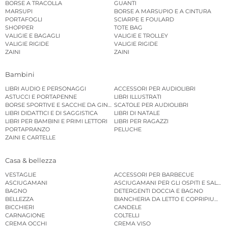
BORSE A TRACOLLA
GUANTI
MARSUPI
BORSE A MARSUPIO E A CINTURA
PORTAFOGLI
SCIARPE E FOULARD
SHOPPER
TOTE BAG
VALIGIE E BAGAGLI
VALIGIE E TROLLEY
VALIGIE RIGIDE
VALIGIE RIGIDE
ZAINI
ZAINI
Bambini
LIBRI AUDIO E PERSONAGGI
ACCESSORI PER AUDIOLIBRI
ASTUCCI E PORTAPENNE
LIBRI ILLUSTRATI
BORSE SPORTIVE E SACCHE DA GINNASTICA
SCATOLE PER AUDIOLIBRI
LIBRI DIDATTICI E DI SAGGISTICA
LIBRI DI NATALE
LIBRI PER BAMBINI E PRIMI LETTORI
LIBRI PER RAGAZZI
PORTAPRANZO
PELUCHE
ZAINI E CARTELLE
Casa & bellezza
VESTAGLIE
ACCESSORI PER BARBECUE
ASCIUGAMANI
ASCIUGAMANI PER GLI OSPITI E SALVIE
BAGNO
DETERGENTI DOCCIA E BAGNO
BELLEZZA
BIANCHERIA DA LETTO E COPRIPIUMINI
BICCHIERI
CANDELE
CARNAGIONE
COLTELLI
CREMA OCCHI
CREMA VISO