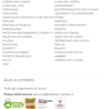
CREMA VISO UOMO
CURA DEL CORPO
CURA DEL VISO
DEODORANTI
DOPOSOLE
ELETTRODOMESTICI DA CUCINA
GRIGLIARE
LAMPADE E ILLUMINAZIONE
LENZUOLA E LENZUOLA CON ANGOLI
MOBILI
PEELING
PENTOLE
PENTOLE E PADELLE
PIUMINI E TRAPUNTATI
PORCELLANA
POSATE
PROFUMI PER AMBIENTE E SPRAY PER AMBIENTE
PROFUMI UNISEX
PROFUMI DA DONNA
PROFUMI DA UOMO
PULIZIA
DETERGENTI VISO UOMO
RASATURA
PER LEI
ROSSETTI
SMALTO
STAMPI DA FORNO
STRUCCANTE OCCHI
TAPPETO DA BAGNO
LABBRO
OCCHI
UTENSILI DA CUCINA
VASI
Aiuto e contatto
Tutti gli argomenti di aiuto
Posta elettronica:
service@kastner-oehler.it