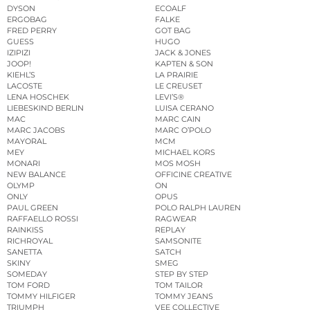
DYSON
ECOALF
ERGOBAG
FALKE
FRED PERRY
GOT BAG
GUESS
HUGO
IZIPIZI
JACK & JONES
JOOP!
KAPTEN & SON
KIEHL’S
LA PRAIRIE
LACOSTE
LE CREUSET
LENA HOSCHEK
LEVI’S®
LIEBESKIND BERLIN
LUISA CERANO
MAC
MARC CAIN
MARC JACOBS
MARC O’POLO
MAYORAL
MCM
MEY
MICHAEL KORS
MONARI
MOS MOSH
NEW BALANCE
OFFICINE CREATIVE
OLYMP
ON
ONLY
OPUS
PAUL GREEN
POLO RALPH LAUREN
RAFFAELLO ROSSI
RAGWEAR
RAINKISS
REPLAY
RICHROYAL
SAMSONITE
SANETTA
SATCH
SKINY
SMEG
SOMEDAY
STEP BY STEP
TOM FORD
TOM TAILOR
TOMMY HILFIGER
TOMMY JEANS
TRIUMPH
VEE COLLECTIVE