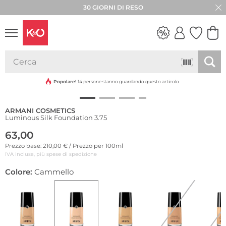
30 GIORNI DI RESO
LOOK
WEDDING
VIBES
Popolare!
14 persone stanno guardando questo articolo
ARMANI COSMETICS
Luminous Silk Foundation 3.75
63,00
Prezzo base: 210,00 € / Prezzo per 100ml
IVA inclusa, più spese di spedizione
Colore:
Cammello