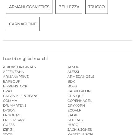
ARMANI COSMETICS
BELLEZZA
TRUCCO
CARNAGIONE
I nostri migliori marchi
ADIDAS ORIGINALS
AESOP
AFFENZAHN
ALESSI
ARMANI/PRIVÉ
ARMEDANGELS
BARBOUR
BDK
BIRKENSTOCK
BOSS
BRAX
CALVIN KLEIN
CALVIN KLEIN JEANS
CLINIQUE
COMMA
COPENHAGEN
DR. MARTENS
DRYKORN
DYSON
ECOALF
ERGOBAG
FALKE
FRED PERRY
GOT BAG
GUESS
HUGO
IZIPIZI
JACK & JONES
JOOP!
KAPTEN & SON