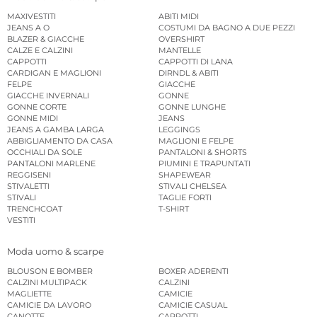
MAXIVESTITI
ABITI MIDI
JEANS A O
COSTUMI DA BAGNO A DUE PEZZI
BLAZER & GIACCHE
OVERSHIRT
CALZE E CALZINI
MANTELLE
CAPPOTTI
CAPPOTTI DI LANA
CARDIGAN E MAGLIONI
DIRNDL & ABITI
FELPE
GIACCHE
GIACCHE INVERNALI
GONNE
GONNE CORTE
GONNE LUNGHE
GONNE MIDI
JEANS
JEANS A GAMBA LARGA
LEGGINGS
ABBIGLIAMENTO DA CASA
MAGLIONI E FELPE
OCCHIALI DA SOLE
PANTALONI & SHORTS
PANTALONI MARLENE
PIUMINI E TRAPUNTATI
REGGISENI
SHAPEWEAR
STIVALETTI
STIVALI CHELSEA
STIVALI
TAGLIE FORTI
TRENCHCOAT
T-SHIRT
VESTITI
Moda uomo & scarpe
BLOUSON E BOMBER
BOXER ADERENTI
CALZINI MULTIPACK
CALZINI
MAGLIETTE
CAMICIE
CAMICIE DA LAVORO
CAMICIE CASUAL
CANOTTE
CAPPOTTI