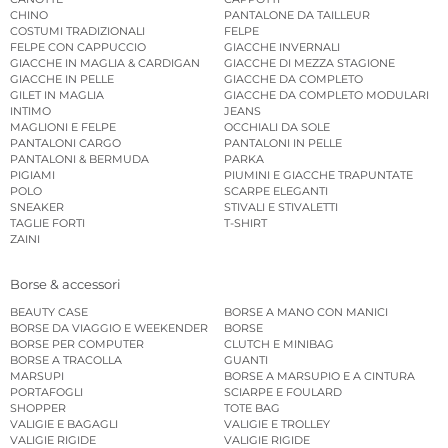
CHINO
PANTALONE DA TAILLEUR
COSTUMI TRADIZIONALI
FELPE
FELPE CON CAPPUCCIO
GIACCHE INVERNALI
GIACCHE IN MAGLIA & CARDIGAN
GIACCHE DI MEZZA STAGIONE
GIACCHE IN PELLE
GIACCHE DA COMPLETO
GILET IN MAGLIA
GIACCHE DA COMPLETO MODULARI
INTIMO
JEANS
MAGLIONI E FELPE
OCCHIALI DA SOLE
PANTALONI CARGO
PANTALONI IN PELLE
PANTALONI & BERMUDA
PARKA
PIGIAMI
PIUMINI E GIACCHE TRAPUNTATE
POLO
SCARPE ELEGANTI
SNEAKER
STIVALI E STIVALETTI
TAGLIE FORTI
T-SHIRT
ZAINI
Borse & accessori
BEAUTY CASE
BORSE A MANO CON MANICI
BORSE DA VIAGGIO E WEEKENDER
BORSE
BORSE PER COMPUTER
CLUTCH E MINIBAG
BORSE A TRACOLLA
GUANTI
MARSUPI
BORSE A MARSUPIO E A CINTURA
PORTAFOGLI
SCIARPE E FOULARD
SHOPPER
TOTE BAG
VALIGIE E BAGAGLI
VALIGIE E TROLLEY
VALIGIE RIGIDE
VALIGIE RIGIDE