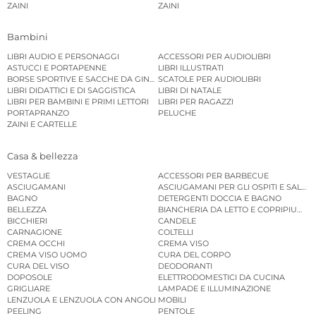
ZAINI
ZAINI
Bambini
LIBRI AUDIO E PERSONAGGI
ACCESSORI PER AUDIOLIBRI
ASTUCCI E PORTAPENNE
LIBRI ILLUSTRATI
BORSE SPORTIVE E SACCHE DA GINNASTICA
SCATOLE PER AUDIOLIBRI
LIBRI DIDATTICI E DI SAGGISTICA
LIBRI DI NATALE
LIBRI PER BAMBINI E PRIMI LETTORI
LIBRI PER RAGAZZI
PORTAPRANZO
PELUCHE
ZAINI E CARTELLE
Casa & bellezza
VESTAGLIE
ACCESSORI PER BARBECUE
ASCIUGAMANI
ASCIUGAMANI PER GLI OSPITI E SALVIE
BAGNO
DETERGENTI DOCCIA E BAGNO
BELLEZZA
BIANCHERIA DA LETTO E COPRIPIUMINI
BICCHIERI
CANDELE
CARNAGIONE
COLTELLI
CREMA OCCHI
CREMA VISO
CREMA VISO UOMO
CURA DEL CORPO
CURA DEL VISO
DEODORANTI
DOPOSOLE
ELETTRODOMESTICI DA CUCINA
GRIGLIARE
LAMPADE E ILLUMINAZIONE
LENZUOLA E LENZUOLA CON ANGOLI
MOBILI
PEELING
PENTOLE