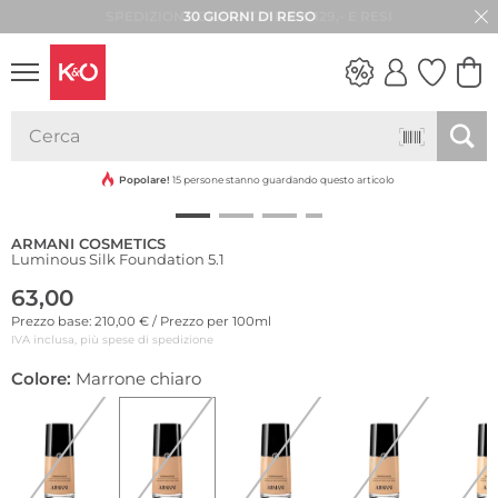
30 GIORNI DI RESO
LOOK
WEDDING
VIBES
Popolare!
15 persone stanno guardando questo articolo
ARMANI COSMETICS
Luminous Silk Foundation 5.1
63,00
Prezzo base: 210,00 € / Prezzo per 100ml
IVA inclusa, più spese di spedizione
Colore:
Marrone chiaro