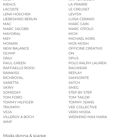
KIEHL’S
LA PRAIRIE
LACOSTE
LE CREUSET
LENA HOSCHEK
LEVI’S®
LIEBESKIND BERLIN
LUISA CERANO
MAC
MARC CAIN
MARC JACOBS
MARC O’POLO
MAYORAL
MCM
MEY
MICHAEL KORS
MONARI
MOS MOSH
NEW BALANCE
OFFICINE CREATIVE
OLYMP
ON
ONLY
OPUS
PAUL GREEN
POLO RALPH LAUREN
RAFFAELLO ROSSI
RAGWEAR
RAINKISS
REPLAY
RICHROYAL
SAMSONITE
SANETTA
SATCH
SKINY
SMEG
SOMEDAY
STEP BY STEP
TOM FORD
TOM TAILOR
TOMMY HILFIGER
TOMMY JEANS
TRIUMPH
VEE COLLECTIVE
VEJA
VERO MODA
VILLEROY & BOCH
WEEKEND MAX MARA
WMF
Moda donna & scarpe