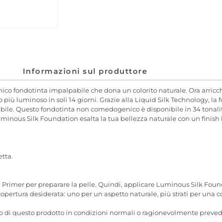
Informazioni sul produttore
o fondotinta impalpabile che dona un colorito naturale. Ora arricchit
 più luminoso in soli 14 giorni. Grazie alla Liquid Silk Technology, la fo
. Questo fondotinta non comedogenico è disponibile in 34 tonalità ed
uminous Silk Foundation esalta la tua bellezza naturale con un finish l
tta.
 Primer per preparare la pelle. Quindi, applicare Luminous Silk Fou
a copertura desiderata: uno per un aspetto naturale, più strati per una 
o di questo prodotto in condizioni normali o ragionevolmente prevedi