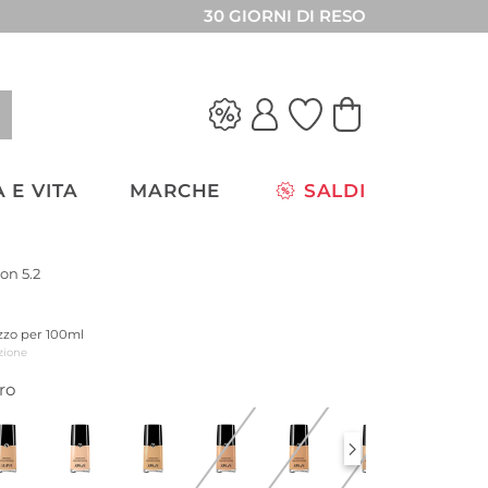
30 GIORNI DI RESO
 E VITA
MARCHE
SALDI
on 5.2
ezzo per 100ml
zione
ro