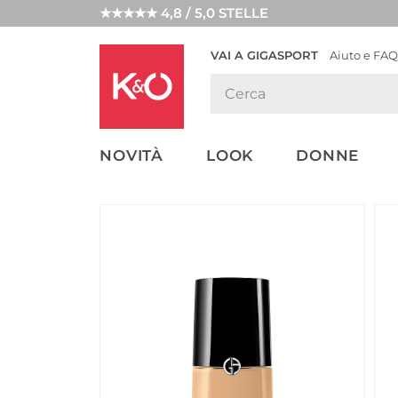
★★★★★ 4,8 / 5,0 STELLE
VAI A GIGASPORT
Aiuto e FAQ
TENDENZE
LOOK
WEDDING
MODA
VIBES
NOVITÀ
LOOK
DONNE