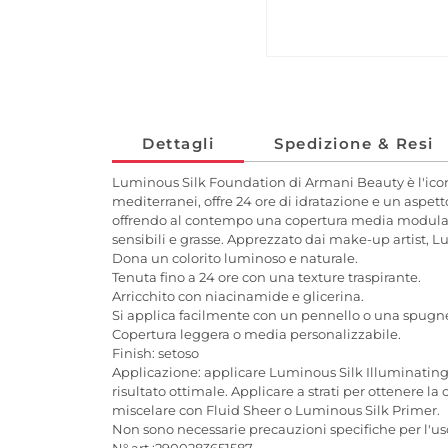
Dettagli
Spedizione & Resi
Luminous Silk Foundation di Armani Beauty è l'iconic
mediterranei, offre 24 ore di idratazione e un aspetto
offrendo al contempo una copertura media modulabile
sensibili e grasse. Apprezzato dai make-up artist, L
Dona un colorito luminoso e naturale.
Tenuta fino a 24 ore con una texture traspirante.
Arricchito con niacinamide e glicerina.
Si applica facilmente con un pennello o una spugne
Copertura leggera o media personalizzabile.
Finish: setoso
Applicazione: applicare Luminous Silk Illuminating
risultato ottimale. Applicare a strati per ottenere l
miscelare con Fluid Sheer o Luminous Silk Primer.
Non sono necessarie precauzioni specifiche per l'us
N° art.:2900283651587