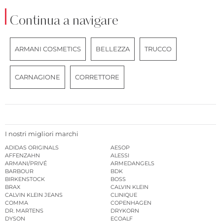
Continua a navigare
ARMANI COSMETICS
BELLEZZA
TRUCCO
CARNAGIONE
CORRETTORE
I nostri migliori marchi
ADIDAS ORIGINALS
AESOP
AFFENZAHN
ALESSI
ARMANI/PRIVÉ
ARMEDANGELS
BARBOUR
BDK
BIRKENSTOCK
BOSS
BRAX
CALVIN KLEIN
CALVIN KLEIN JEANS
CLINIQUE
COMMA
COPENHAGEN
DR. MARTENS
DRYKORN
DYSON
ECOALF