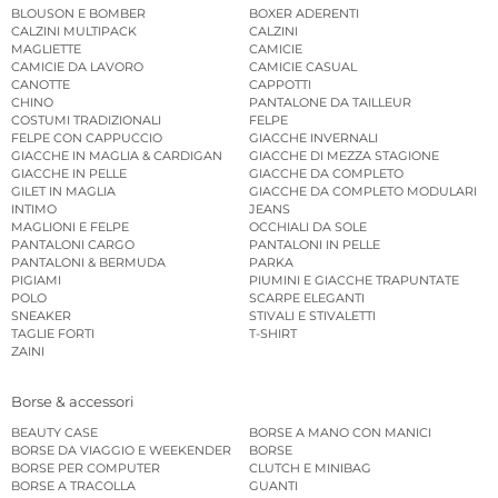
BLOUSON E BOMBER
BOXER ADERENTI
CALZINI MULTIPACK
CALZINI
MAGLIETTE
CAMICIE
CAMICIE DA LAVORO
CAMICIE CASUAL
CANOTTE
CAPPOTTI
CHINO
PANTALONE DA TAILLEUR
COSTUMI TRADIZIONALI
FELPE
FELPE CON CAPPUCCIO
GIACCHE INVERNALI
GIACCHE IN MAGLIA & CARDIGAN
GIACCHE DI MEZZA STAGIONE
GIACCHE IN PELLE
GIACCHE DA COMPLETO
GILET IN MAGLIA
GIACCHE DA COMPLETO MODULARI
INTIMO
JEANS
MAGLIONI E FELPE
OCCHIALI DA SOLE
PANTALONI CARGO
PANTALONI IN PELLE
PANTALONI & BERMUDA
PARKA
PIGIAMI
PIUMINI E GIACCHE TRAPUNTATE
POLO
SCARPE ELEGANTI
SNEAKER
STIVALI E STIVALETTI
TAGLIE FORTI
T-SHIRT
ZAINI
Borse & accessori
BEAUTY CASE
BORSE A MANO CON MANICI
BORSE DA VIAGGIO E WEEKENDER
BORSE
BORSE PER COMPUTER
CLUTCH E MINIBAG
BORSE A TRACOLLA
GUANTI