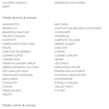
VILLEROY & BOCH
WEEKEND MAX MARA
WMF
Moda donna & scarpe
MAXIVESTITI
ABITI MIDI
JEANS A O
COSTUMI DA BAGNO A DUE PEZZI
BLAZER & GIACCHE
OVERSHIRT
CALZE E CALZINI
MANTELLE
CAPPOTTI
CAPPOTTI DI LANA
CARDIGAN E MAGLIONI
DIRNDL & ABITI
FELPE
GIACCHE
GIACCHE INVERNALI
GONNE
GONNE CORTE
GONNE LUNGHE
GONNE MIDI
JEANS
JEANS A GAMBA LARGA
LEGGINGS
ABBIGLIAMENTO DA CASA
MAGLIONI E FELPE
OCCHIALI DA SOLE
PANTALONI & SHORTS
PANTALONI MARLENE
PIUMINI E TRAPUNTATI
REGGISENI
SHAPEWEAR
STIVALETTI
STIVALI CHELSEA
STIVALI
TAGLIE FORTI
TRENCHCOAT
T-SHIRT
VESTITI
Moda uomo & scarpe