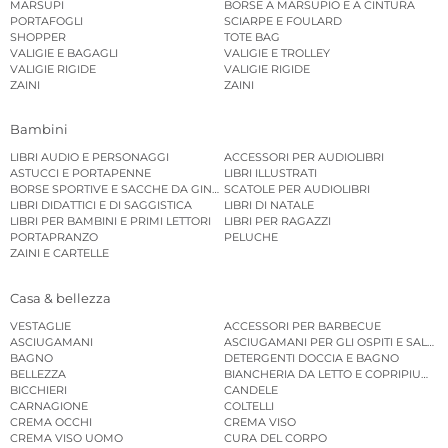
MARSUPI
BORSE A MARSUPIO E A CINTURA
PORTAFOGLI
SCIARPE E FOULARD
SHOPPER
TOTE BAG
VALIGIE E BAGAGLI
VALIGIE E TROLLEY
VALIGIE RIGIDE
VALIGIE RIGIDE
ZAINI
ZAINI
Bambini
LIBRI AUDIO E PERSONAGGI
ACCESSORI PER AUDIOLIBRI
ASTUCCI E PORTAPENNE
LIBRI ILLUSTRATI
BORSE SPORTIVE E SACCHE DA GINNASTICA
SCATOLE PER AUDIOLIBRI
LIBRI DIDATTICI E DI SAGGISTICA
LIBRI DI NATALE
LIBRI PER BAMBINI E PRIMI LETTORI
LIBRI PER RAGAZZI
PORTAPRANZO
PELUCHE
ZAINI E CARTELLE
Casa & bellezza
VESTAGLIE
ACCESSORI PER BARBECUE
ASCIUGAMANI
ASCIUGAMANI PER GLI OSPITI E SALVIE
BAGNO
DETERGENTI DOCCIA E BAGNO
BELLEZZA
BIANCHERIA DA LETTO E COPRIPIUMINI
BICCHIERI
CANDELE
CARNAGIONE
COLTELLI
CREMA OCCHI
CREMA VISO
CREMA VISO UOMO
CURA DEL CORPO