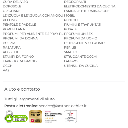
CURA DEL VISO
DEODORANTI
DOPOSOLE
ELETTRODOMESTICI DA CUCINA
GRIGLIARE
LAMPADE E ILLUMINAZIONE
LENZUOLA E LENZUOLA CON ANGOLI
MOBILI
PEELING
PENTOLE
PENTOLE E PADELLE
PIUMINI E TRAPUNTATI
PORCELLANA
POSATE
PROFUMI PER AMBIENTE E SPRAY PER AMBIENTE
PROFUMI UNISEX
PROFUMI DA DONNA
PROFUMI DA UOMO
PULIZIA
DETERGENTI VISO UOMO
RASATURA
PER LEI
ROSSETTI
SMALTO
STAMPI DA FORNO
STRUCCANTE OCCHI
TAPPETO DA BAGNO
LABBRO
OCCHI
UTENSILI DA CUCINA
VASI
Aiuto e contatto
Tutti gli argomenti di aiuto
Posta elettronica:
service@kastner-oehler.it