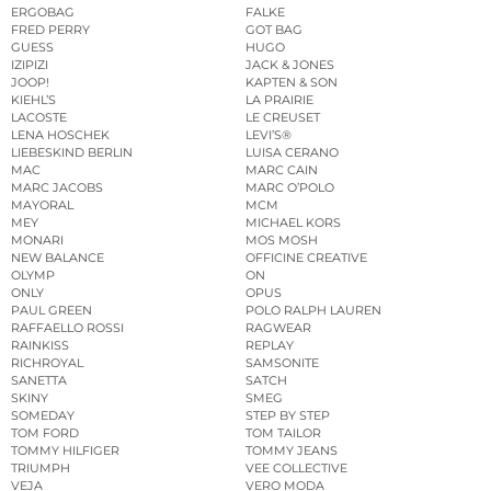
ERGOBAG
FALKE
FRED PERRY
GOT BAG
GUESS
HUGO
IZIPIZI
JACK & JONES
JOOP!
KAPTEN & SON
KIEHL’S
LA PRAIRIE
LACOSTE
LE CREUSET
LENA HOSCHEK
LEVI’S®
LIEBESKIND BERLIN
LUISA CERANO
MAC
MARC CAIN
MARC JACOBS
MARC O’POLO
MAYORAL
MCM
MEY
MICHAEL KORS
MONARI
MOS MOSH
NEW BALANCE
OFFICINE CREATIVE
OLYMP
ON
ONLY
OPUS
PAUL GREEN
POLO RALPH LAUREN
RAFFAELLO ROSSI
RAGWEAR
RAINKISS
REPLAY
RICHROYAL
SAMSONITE
SANETTA
SATCH
SKINY
SMEG
SOMEDAY
STEP BY STEP
TOM FORD
TOM TAILOR
TOMMY HILFIGER
TOMMY JEANS
TRIUMPH
VEE COLLECTIVE
VEJA
VERO MODA