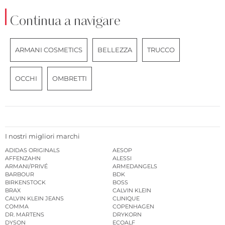
Continua a navigare
ARMANI COSMETICS
BELLEZZA
TRUCCO
OCCHI
OMBRETTI
I nostri migliori marchi
ADIDAS ORIGINALS
AESOP
AFFENZAHN
ALESSI
ARMANI/PRIVÉ
ARMEDANGELS
BARBOUR
BDK
BIRKENSTOCK
BOSS
BRAX
CALVIN KLEIN
CALVIN KLEIN JEANS
CLINIQUE
COMMA
COPENHAGEN
DR. MARTENS
DRYKORN
DYSON
ECOALF