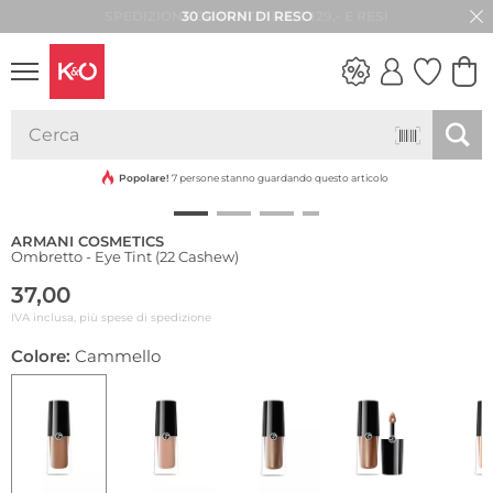
30 GIORNI DI RESO
LOOK
WEDDING
VIBES
Popolare!
7 persone stanno guardando questo articolo
ARMANI COSMETICS
Ombretto - Eye Tint (22 Cashew)
37,00
IVA inclusa, più spese di spedizione
Colore:
Cammello