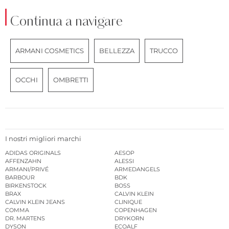
Continua a navigare
ARMANI COSMETICS
BELLEZZA
TRUCCO
OCCHI
OMBRETTI
I nostri migliori marchi
ADIDAS ORIGINALS
AESOP
AFFENZAHN
ALESSI
ARMANI/PRIVÉ
ARMEDANGELS
BARBOUR
BDK
BIRKENSTOCK
BOSS
BRAX
CALVIN KLEIN
CALVIN KLEIN JEANS
CLINIQUE
COMMA
COPENHAGEN
DR. MARTENS
DRYKORN
DYSON
ECOALF