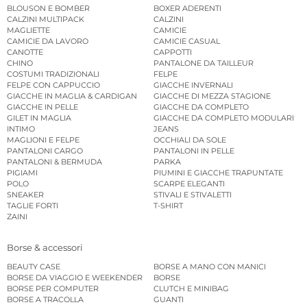
BLOUSON E BOMBER
BOXER ADERENTI
CALZINI MULTIPACK
CALZINI
MAGLIETTE
CAMICIE
CAMICIE DA LAVORO
CAMICIE CASUAL
CANOTTE
CAPPOTTI
CHINO
PANTALONE DA TAILLEUR
COSTUMI TRADIZIONALI
FELPE
FELPE CON CAPPUCCIO
GIACCHE INVERNALI
GIACCHE IN MAGLIA & CARDIGAN
GIACCHE DI MEZZA STAGIONE
GIACCHE IN PELLE
GIACCHE DA COMPLETO
GILET IN MAGLIA
GIACCHE DA COMPLETO MODULARI
INTIMO
JEANS
MAGLIONI E FELPE
OCCHIALI DA SOLE
PANTALONI CARGO
PANTALONI IN PELLE
PANTALONI & BERMUDA
PARKA
PIGIAMI
PIUMINI E GIACCHE TRAPUNTATE
POLO
SCARPE ELEGANTI
SNEAKER
STIVALI E STIVALETTI
TAGLIE FORTI
T-SHIRT
ZAINI
Borse & accessori
BEAUTY CASE
BORSE A MANO CON MANICI
BORSE DA VIAGGIO E WEEKENDER
BORSE
BORSE PER COMPUTER
CLUTCH E MINIBAG
BORSE A TRACOLLA
GUANTI