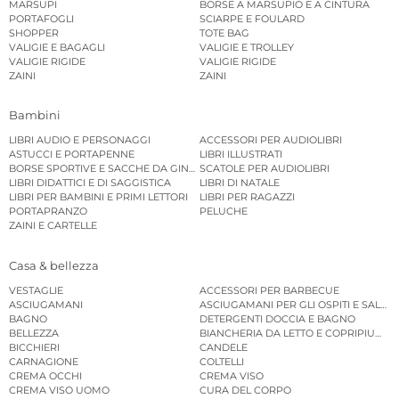
MARSUPI
BORSE A MARSUPIO E A CINTURA
PORTAFOGLI
SCIARPE E FOULARD
SHOPPER
TOTE BAG
VALIGIE E BAGAGLI
VALIGIE E TROLLEY
VALIGIE RIGIDE
VALIGIE RIGIDE
ZAINI
ZAINI
Bambini
LIBRI AUDIO E PERSONAGGI
ACCESSORI PER AUDIOLIBRI
ASTUCCI E PORTAPENNE
LIBRI ILLUSTRATI
BORSE SPORTIVE E SACCHE DA GINNASTICA
SCATOLE PER AUDIOLIBRI
LIBRI DIDATTICI E DI SAGGISTICA
LIBRI DI NATALE
LIBRI PER BAMBINI E PRIMI LETTORI
LIBRI PER RAGAZZI
PORTAPRANZO
PELUCHE
ZAINI E CARTELLE
Casa & bellezza
VESTAGLIE
ACCESSORI PER BARBECUE
ASCIUGAMANI
ASCIUGAMANI PER GLI OSPITI E SALVIE
BAGNO
DETERGENTI DOCCIA E BAGNO
BELLEZZA
BIANCHERIA DA LETTO E COPRIPIUMINI
BICCHIERI
CANDELE
CARNAGIONE
COLTELLI
CREMA OCCHI
CREMA VISO
CREMA VISO UOMO
CURA DEL CORPO