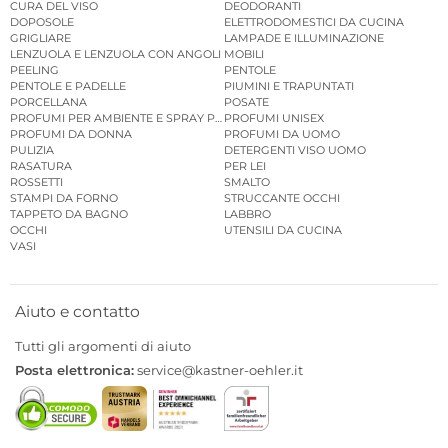
CURA DEL VISO
DEODORANTI
DOPOSOLE
ELETTRODOMESTICI DA CUCINA
GRIGLIARE
LAMPADE E ILLUMINAZIONE
LENZUOLA E LENZUOLA CON ANGOLI
MOBILI
PEELING
PENTOLE
PENTOLE E PADELLE
PIUMINI E TRAPUNTATI
PORCELLANA
POSATE
PROFUMI PER AMBIENTE E SPRAY PER AMBIENTE
PROFUMI UNISEX
PROFUMI DA DONNA
PROFUMI DA UOMO
PULIZIA
DETERGENTI VISO UOMO
RASATURA
PER LEI
ROSSETTI
SMALTO
STAMPI DA FORNO
STRUCCANTE OCCHI
TAPPETO DA BAGNO
LABBRO
OCCHI
UTENSILI DA CUCINA
VASI
Aiuto e contatto
Tutti gli argomenti di aiuto
Posta elettronica:
service@kastner-oehler.it