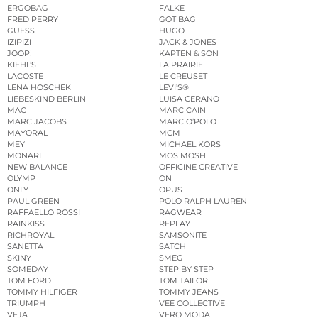
ERGOBAG
FALKE
FRED PERRY
GOT BAG
GUESS
HUGO
IZIPIZI
JACK & JONES
JOOP!
KAPTEN & SON
KIEHL’S
LA PRAIRIE
LACOSTE
LE CREUSET
LENA HOSCHEK
LEVI’S®
LIEBESKIND BERLIN
LUISA CERANO
MAC
MARC CAIN
MARC JACOBS
MARC O’POLO
MAYORAL
MCM
MEY
MICHAEL KORS
MONARI
MOS MOSH
NEW BALANCE
OFFICINE CREATIVE
OLYMP
ON
ONLY
OPUS
PAUL GREEN
POLO RALPH LAUREN
RAFFAELLO ROSSI
RAGWEAR
RAINKISS
REPLAY
RICHROYAL
SAMSONITE
SANETTA
SATCH
SKINY
SMEG
SOMEDAY
STEP BY STEP
TOM FORD
TOM TAILOR
TOMMY HILFIGER
TOMMY JEANS
TRIUMPH
VEE COLLECTIVE
VEJA
VERO MODA