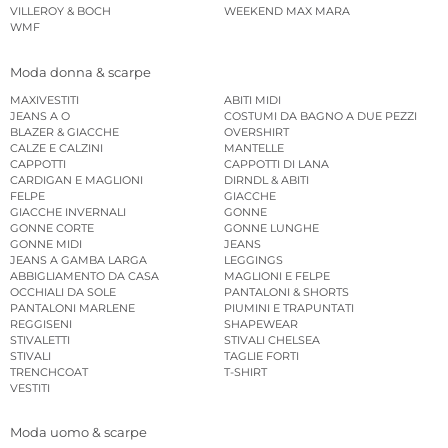
VILLEROY & BOCH
WEEKEND MAX MARA
WMF
Moda donna & scarpe
MAXIVESTITI
ABITI MIDI
JEANS A O
COSTUMI DA BAGNO A DUE PEZZI
BLAZER & GIACCHE
OVERSHIRT
CALZE E CALZINI
MANTELLE
CAPPOTTI
CAPPOTTI DI LANA
CARDIGAN E MAGLIONI
DIRNDL & ABITI
FELPE
GIACCHE
GIACCHE INVERNALI
GONNE
GONNE CORTE
GONNE LUNGHE
GONNE MIDI
JEANS
JEANS A GAMBA LARGA
LEGGINGS
ABBIGLIAMENTO DA CASA
MAGLIONI E FELPE
OCCHIALI DA SOLE
PANTALONI & SHORTS
PANTALONI MARLENE
PIUMINI E TRAPUNTATI
REGGISENI
SHAPEWEAR
STIVALETTI
STIVALI CHELSEA
STIVALI
TAGLIE FORTI
TRENCHCOAT
T-SHIRT
VESTITI
Moda uomo & scarpe