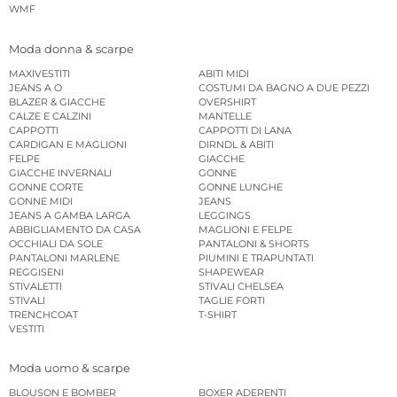
WMF
Moda donna & scarpe
MAXIVESTITI
ABITI MIDI
JEANS A O
COSTUMI DA BAGNO A DUE PEZZI
BLAZER & GIACCHE
OVERSHIRT
CALZE E CALZINI
MANTELLE
CAPPOTTI
CAPPOTTI DI LANA
CARDIGAN E MAGLIONI
DIRNDL & ABITI
FELPE
GIACCHE
GIACCHE INVERNALI
GONNE
GONNE CORTE
GONNE LUNGHE
GONNE MIDI
JEANS
JEANS A GAMBA LARGA
LEGGINGS
ABBIGLIAMENTO DA CASA
MAGLIONI E FELPE
OCCHIALI DA SOLE
PANTALONI & SHORTS
PANTALONI MARLENE
PIUMINI E TRAPUNTATI
REGGISENI
SHAPEWEAR
STIVALETTI
STIVALI CHELSEA
STIVALI
TAGLIE FORTI
TRENCHCOAT
T-SHIRT
VESTITI
Moda uomo & scarpe
BLOUSON E BOMBER
BOXER ADERENTI