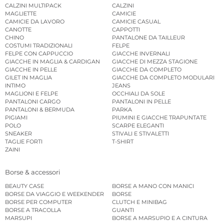
CALZINI MULTIPACK
CALZINI
MAGLIETTE
CAMICIE
CAMICIE DA LAVORO
CAMICIE CASUAL
CANOTTE
CAPPOTTI
CHINO
PANTALONE DA TAILLEUR
COSTUMI TRADIZIONALI
FELPE
FELPE CON CAPPUCCIO
GIACCHE INVERNALI
GIACCHE IN MAGLIA & CARDIGAN
GIACCHE DI MEZZA STAGIONE
GIACCHE IN PELLE
GIACCHE DA COMPLETO
GILET IN MAGLIA
GIACCHE DA COMPLETO MODULARI
INTIMO
JEANS
MAGLIONI E FELPE
OCCHIALI DA SOLE
PANTALONI CARGO
PANTALONI IN PELLE
PANTALONI & BERMUDA
PARKA
PIGIAMI
PIUMINI E GIACCHE TRAPUNTATE
POLO
SCARPE ELEGANTI
SNEAKER
STIVALI E STIVALETTI
TAGLIE FORTI
T-SHIRT
ZAINI
Borse & accessori
BEAUTY CASE
BORSE A MANO CON MANICI
BORSE DA VIAGGIO E WEEKENDER
BORSE
BORSE PER COMPUTER
CLUTCH E MINIBAG
BORSE A TRACOLLA
GUANTI
MARSUPI
BORSE A MARSUPIO E A CINTURA