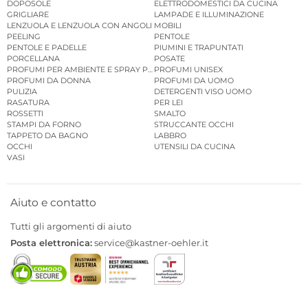
DOPOSOLE
ELETTRODOMESTICI DA CUCINA
GRIGLIARE
LAMPADE E ILLUMINAZIONE
LENZUOLA E LENZUOLA CON ANGOLI
MOBILI
PEELING
PENTOLE
PENTOLE E PADELLE
PIUMINI E TRAPUNTATI
PORCELLANA
POSATE
PROFUMI PER AMBIENTE E SPRAY PER AMBIENTE
PROFUMI UNISEX
PROFUMI DA DONNA
PROFUMI DA UOMO
PULIZIA
DETERGENTI VISO UOMO
RASATURA
PER LEI
ROSSETTI
SMALTO
STAMPI DA FORNO
STRUCCANTE OCCHI
TAPPETO DA BAGNO
LABBRO
OCCHI
UTENSILI DA CUCINA
VASI
Aiuto e contatto
Tutti gli argomenti di aiuto
Posta elettronica:
service@kastner-oehler.it