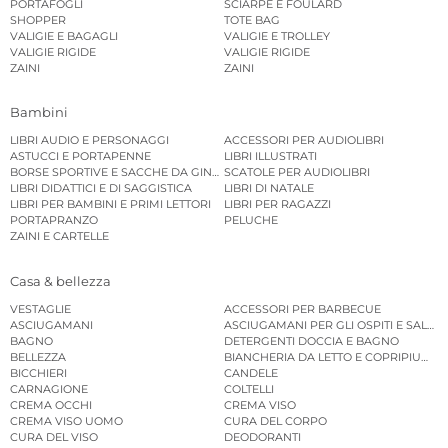
PORTAFOGLI
SCIARPE E FOULARD
SHOPPER
TOTE BAG
VALIGIE E BAGAGLI
VALIGIE E TROLLEY
VALIGIE RIGIDE
VALIGIE RIGIDE
ZAINI
ZAINI
Bambini
LIBRI AUDIO E PERSONAGGI
ACCESSORI PER AUDIOLIBRI
ASTUCCI E PORTAPENNE
LIBRI ILLUSTRATI
BORSE SPORTIVE E SACCHE DA GINNASTICA
SCATOLE PER AUDIOLIBRI
LIBRI DIDATTICI E DI SAGGISTICA
LIBRI DI NATALE
LIBRI PER BAMBINI E PRIMI LETTORI
LIBRI PER RAGAZZI
PORTAPRANZO
PELUCHE
ZAINI E CARTELLE
Casa & bellezza
VESTAGLIE
ACCESSORI PER BARBECUE
ASCIUGAMANI
ASCIUGAMANI PER GLI OSPITI E SALVIE
BAGNO
DETERGENTI DOCCIA E BAGNO
BELLEZZA
BIANCHERIA DA LETTO E COPRIPIUMINI
BICCHIERI
CANDELE
CARNAGIONE
COLTELLI
CREMA OCCHI
CREMA VISO
CREMA VISO UOMO
CURA DEL CORPO
CURA DEL VISO
DEODORANTI