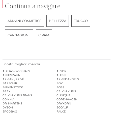
Continua a navigare
ARMANI COSMETICS
BELLEZZA
TRUCCO
CARNAGIONE
CIPRIA
I nostri migliori marchi
ADIDAS ORIGINALS
AESOP
AFFENZAHN
ALESSI
ARMANI/PRIVÉ
ARMEDANGELS
BARBOUR
BDK
BIRKENSTOCK
BOSS
BRAX
CALVIN KLEIN
CALVIN KLEIN JEANS
CLINIQUE
COMMA
COPENHAGEN
DR. MARTENS
DRYKORN
DYSON
ECOALF
ERGOBAG
FALKE