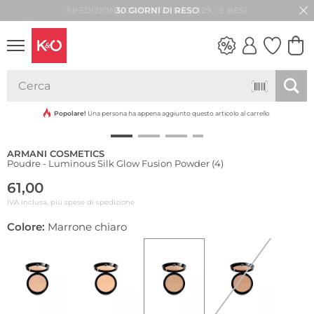
30 GIORNI DI RESO
LOOK
WEDDING
VIBES
Popolare!
Una persona ha appena aggiunto questo articolo al carrello
ARMANI COSMETICS
Poudre - Luminous Silk Glow Fusion Powder (4)
61,00
IVA inclusa, più spese di spedizione
Colore:
Marrone chiaro