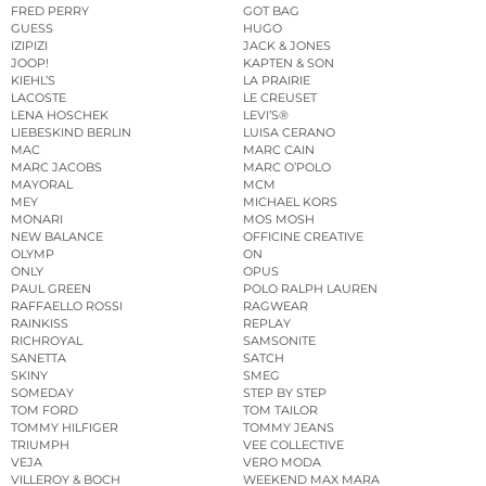
FRED PERRY
GOT BAG
GUESS
HUGO
IZIPIZI
JACK & JONES
JOOP!
KAPTEN & SON
KIEHL’S
LA PRAIRIE
LACOSTE
LE CREUSET
LENA HOSCHEK
LEVI’S®
LIEBESKIND BERLIN
LUISA CERANO
MAC
MARC CAIN
MARC JACOBS
MARC O’POLO
MAYORAL
MCM
MEY
MICHAEL KORS
MONARI
MOS MOSH
NEW BALANCE
OFFICINE CREATIVE
OLYMP
ON
ONLY
OPUS
PAUL GREEN
POLO RALPH LAUREN
RAFFAELLO ROSSI
RAGWEAR
RAINKISS
REPLAY
RICHROYAL
SAMSONITE
SANETTA
SATCH
SKINY
SMEG
SOMEDAY
STEP BY STEP
TOM FORD
TOM TAILOR
TOMMY HILFIGER
TOMMY JEANS
TRIUMPH
VEE COLLECTIVE
VEJA
VERO MODA
VILLEROY & BOCH
WEEKEND MAX MARA