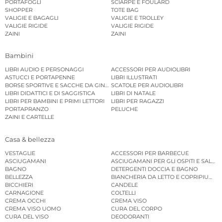
PORTAFOGLI
SCIARPE E FOULARD
SHOPPER
TOTE BAG
VALIGIE E BAGAGLI
VALIGIE E TROLLEY
VALIGIE RIGIDE
VALIGIE RIGIDE
ZAINI
ZAINI
Bambini
LIBRI AUDIO E PERSONAGGI
ACCESSORI PER AUDIOLIBRI
ASTUCCI E PORTAPENNE
LIBRI ILLUSTRATI
BORSE SPORTIVE E SACCHE DA GINNASTICA
SCATOLE PER AUDIOLIBRI
LIBRI DIDATTICI E DI SAGGISTICA
LIBRI DI NATALE
LIBRI PER BAMBINI E PRIMI LETTORI
LIBRI PER RAGAZZI
PORTAPRANZO
PELUCHE
ZAINI E CARTELLE
Casa & bellezza
VESTAGLIE
ACCESSORI PER BARBECUE
ASCIUGAMANI
ASCIUGAMANI PER GLI OSPITI E SALVIE
BAGNO
DETERGENTI DOCCIA E BAGNO
BELLEZZA
BIANCHERIA DA LETTO E COPRIPIUMINI
BICCHIERI
CANDELE
CARNAGIONE
COLTELLI
CREMA OCCHI
CREMA VISO
CREMA VISO UOMO
CURA DEL CORPO
CURA DEL VISO
DEODORANTI