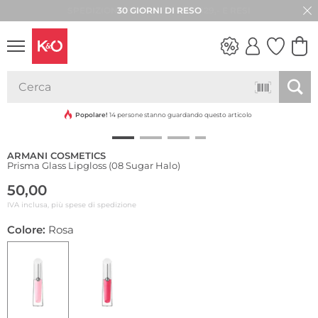
30 GIORNI DI RESO
LOOK
WEDDING
VIBES
Popolare!
14 persone stanno guardando questo articolo
ARMANI COSMETICS
Prisma Glass Lipgloss (08 Sugar Halo)
50,00
IVA inclusa, più spese di spedizione
Colore:
Rosa