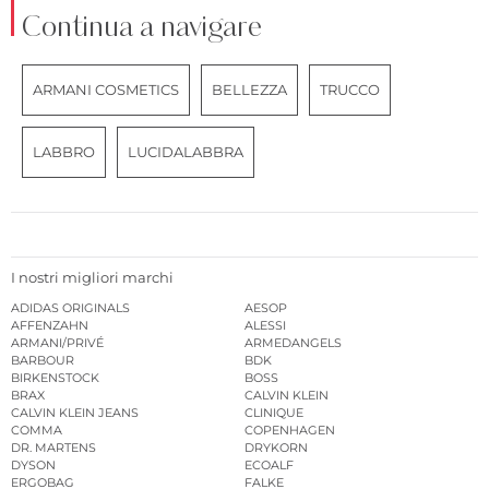
Continua a navigare
ARMANI COSMETICS
BELLEZZA
TRUCCO
LABBRO
LUCIDALABBRA
I nostri migliori marchi
ADIDAS ORIGINALS
AESOP
AFFENZAHN
ALESSI
ARMANI/PRIVÉ
ARMEDANGELS
BARBOUR
BDK
BIRKENSTOCK
BOSS
BRAX
CALVIN KLEIN
CALVIN KLEIN JEANS
CLINIQUE
COMMA
COPENHAGEN
DR. MARTENS
DRYKORN
DYSON
ECOALF
ERGOBAG
FALKE