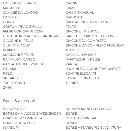
CALZINI MULTIPACK
CALZINI
MAGLIETTE
CAMICIE
CAMICIE DA LAVORO
CAMICIE CASUAL
CANOTTE
CAPPOTTI
CHINO
PANTALONE DA TAILLEUR
COSTUMI TRADIZIONALI
FELPE
FELPE CON CAPPUCCIO
GIACCHE INVERNALI
GIACCHE IN MAGLIA & CARDIGAN
GIACCHE DI MEZZA STAGIONE
GIACCHE IN PELLE
GIACCHE DA COMPLETO
GILET IN MAGLIA
GIACCHE DA COMPLETO MODULARI
INTIMO
JEANS
MAGLIONI E FELPE
OCCHIALI DA SOLE
PANTALONI CARGO
PANTALONI IN PELLE
PANTALONI & BERMUDA
PARKA
PIGIAMI
PIUMINI E GIACCHE TRAPUNTATE
POLO
SCARPE ELEGANTI
SNEAKER
STIVALI E STIVALETTI
TAGLIE FORTI
T-SHIRT
ZAINI
Borse & accessori
BEAUTY CASE
BORSE A MANO CON MANICI
BORSE DA VIAGGIO E WEEKENDER
BORSE
BORSE PER COMPUTER
CLUTCH E MINIBAG
BORSE A TRACOLLA
GUANTI
MARSUPI
BORSE A MARSUPIO E A CINTURA