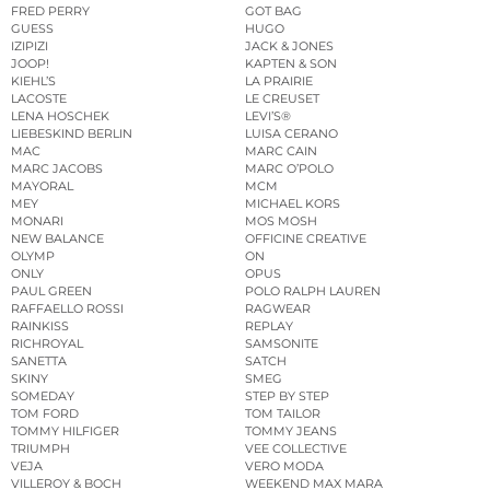
FRED PERRY
GOT BAG
GUESS
HUGO
IZIPIZI
JACK & JONES
JOOP!
KAPTEN & SON
KIEHL’S
LA PRAIRIE
LACOSTE
LE CREUSET
LENA HOSCHEK
LEVI’S®
LIEBESKIND BERLIN
LUISA CERANO
MAC
MARC CAIN
MARC JACOBS
MARC O’POLO
MAYORAL
MCM
MEY
MICHAEL KORS
MONARI
MOS MOSH
NEW BALANCE
OFFICINE CREATIVE
OLYMP
ON
ONLY
OPUS
PAUL GREEN
POLO RALPH LAUREN
RAFFAELLO ROSSI
RAGWEAR
RAINKISS
REPLAY
RICHROYAL
SAMSONITE
SANETTA
SATCH
SKINY
SMEG
SOMEDAY
STEP BY STEP
TOM FORD
TOM TAILOR
TOMMY HILFIGER
TOMMY JEANS
TRIUMPH
VEE COLLECTIVE
VEJA
VERO MODA
VILLEROY & BOCH
WEEKEND MAX MARA