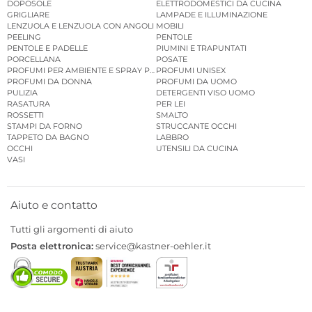
DOPOSOLE
ELETTRODOMESTICI DA CUCINA
GRIGLIARE
LAMPADE E ILLUMINAZIONE
LENZUOLA E LENZUOLA CON ANGOLI
MOBILI
PEELING
PENTOLE
PENTOLE E PADELLE
PIUMINI E TRAPUNTATI
PORCELLANA
POSATE
PROFUMI PER AMBIENTE E SPRAY PER AMBIENTE
PROFUMI UNISEX
PROFUMI DA DONNA
PROFUMI DA UOMO
PULIZIA
DETERGENTI VISO UOMO
RASATURA
PER LEI
ROSSETTI
SMALTO
STAMPI DA FORNO
STRUCCANTE OCCHI
TAPPETO DA BAGNO
LABBRO
OCCHI
UTENSILI DA CUCINA
VASI
Aiuto e contatto
Tutti gli argomenti di aiuto
Posta elettronica:
service@kastner-oehler.it