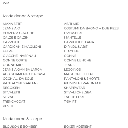
WMF
Moda donna & scarpe
MAXIVESTITI
ABITI MIDI
JEANS A O
COSTUMI DA BAGNO A DUE PEZZI
BLAZER & GIACCHE
OVERSHIRT
CALZE E CALZINI
MANTELLE
CAPPOTTI
CAPPOTTI DI LANA
CARDIGAN E MAGLIONI
DIRNDL & ABITI
FELPE
GIACCHE
GIACCHE INVERNALI
GONNE
GONNE CORTE
GONNE LUNGHE
GONNE MIDI
JEANS
JEANS A GAMBA LARGA
LEGGINGS
ABBIGLIAMENTO DA CASA
MAGLIONI E FELPE
OCCHIALI DA SOLE
PANTALONI & SHORTS
PANTALONI MARLENE
PIUMINI E TRAPUNTATI
REGGISENI
SHAPEWEAR
STIVALETTI
STIVALI CHELSEA
STIVALI
TAGLIE FORTI
TRENCHCOAT
T-SHIRT
VESTITI
Moda uomo & scarpe
BLOUSON E BOMBER
BOXER ADERENTI