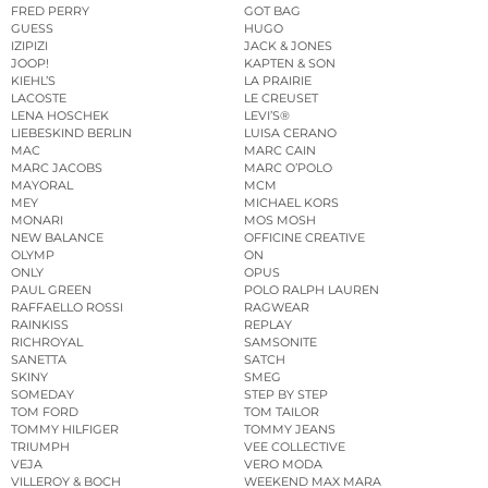
FRED PERRY
GOT BAG
GUESS
HUGO
IZIPIZI
JACK & JONES
JOOP!
KAPTEN & SON
KIEHL’S
LA PRAIRIE
LACOSTE
LE CREUSET
LENA HOSCHEK
LEVI’S®
LIEBESKIND BERLIN
LUISA CERANO
MAC
MARC CAIN
MARC JACOBS
MARC O’POLO
MAYORAL
MCM
MEY
MICHAEL KORS
MONARI
MOS MOSH
NEW BALANCE
OFFICINE CREATIVE
OLYMP
ON
ONLY
OPUS
PAUL GREEN
POLO RALPH LAUREN
RAFFAELLO ROSSI
RAGWEAR
RAINKISS
REPLAY
RICHROYAL
SAMSONITE
SANETTA
SATCH
SKINY
SMEG
SOMEDAY
STEP BY STEP
TOM FORD
TOM TAILOR
TOMMY HILFIGER
TOMMY JEANS
TRIUMPH
VEE COLLECTIVE
VEJA
VERO MODA
VILLEROY & BOCH
WEEKEND MAX MARA