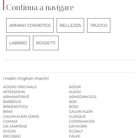
Continua a navigare
ARMANI COSMETICS
BELLEZZA
TRUCCO
LABBRO
ROSSETTI
I nostri migliori marchi
ADIDAS ORIGINALS
AESOP
AFFENZAHN
ALESSI
ARMANI/PRIVÉ
ARMEDANGELS
BARBOUR
BDK
BIRKENSTOCK
BOSS
BRAX
CALVIN KLEIN
CALVIN KLEIN JEANS
CLINIQUE
COMMA
COPENHAGEN
DR. MARTENS
DRYKORN
DYSON
ECOALF
ERGOBAG
FALKE