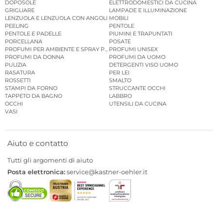
DOPOSOLE
ELETTRODOMESTICI DA CUCINA
GRIGLIARE
LAMPADE E ILLUMINAZIONE
LENZUOLA E LENZUOLA CON ANGOLI
MOBILI
PEELING
PENTOLE
PENTOLE E PADELLE
PIUMINI E TRAPUNTATI
PORCELLANA
POSATE
PROFUMI PER AMBIENTE E SPRAY PER AMBIENTE
PROFUMI UNISEX
PROFUMI DA DONNA
PROFUMI DA UOMO
PULIZIA
DETERGENTI VISO UOMO
RASATURA
PER LEI
ROSSETTI
SMALTO
STAMPI DA FORNO
STRUCCANTE OCCHI
TAPPETO DA BAGNO
LABBRO
OCCHI
UTENSILI DA CUCINA
VASI
Aiuto e contatto
Tutti gli argomenti di aiuto
Posta elettronica:
service@kastner-oehler.it