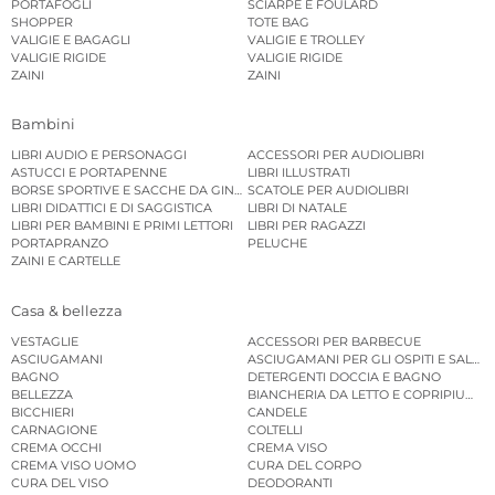
PORTAFOGLI
SCIARPE E FOULARD
SHOPPER
TOTE BAG
VALIGIE E BAGAGLI
VALIGIE E TROLLEY
VALIGIE RIGIDE
VALIGIE RIGIDE
ZAINI
ZAINI
Bambini
LIBRI AUDIO E PERSONAGGI
ACCESSORI PER AUDIOLIBRI
ASTUCCI E PORTAPENNE
LIBRI ILLUSTRATI
BORSE SPORTIVE E SACCHE DA GINNASTICA
SCATOLE PER AUDIOLIBRI
LIBRI DIDATTICI E DI SAGGISTICA
LIBRI DI NATALE
LIBRI PER BAMBINI E PRIMI LETTORI
LIBRI PER RAGAZZI
PORTAPRANZO
PELUCHE
ZAINI E CARTELLE
Casa & bellezza
VESTAGLIE
ACCESSORI PER BARBECUE
ASCIUGAMANI
ASCIUGAMANI PER GLI OSPITI E SALVIE
BAGNO
DETERGENTI DOCCIA E BAGNO
BELLEZZA
BIANCHERIA DA LETTO E COPRIPIUMINI
BICCHIERI
CANDELE
CARNAGIONE
COLTELLI
CREMA OCCHI
CREMA VISO
CREMA VISO UOMO
CURA DEL CORPO
CURA DEL VISO
DEODORANTI