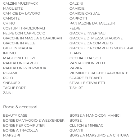
CALZINI MULTIPACK
CALZINI
MAGLIETTE
CAMICIE
CAMICIE DA LAVORO
CAMICIE CASUAL
CANOTTE
CAPPOTTI
CHINO
PANTALONE DA TAILLEUR
COSTUMI TRADIZIONALI
FELPE
FELPE CON CAPPUCCIO
GIACCHE INVERNALI
GIACCHE IN MAGLIA & CARDIGAN
GIACCHE DI MEZZA STAGIONE
GIACCHE IN PELLE
GIACCHE DA COMPLETO
GILET IN MAGLIA
GIACCHE DA COMPLETO MODULARI
INTIMO
JEANS
MAGLIONI E FELPE
OCCHIALI DA SOLE
PANTALONI CARGO
PANTALONI IN PELLE
PANTALONI & BERMUDA
PARKA
PIGIAMI
PIUMINI E GIACCHE TRAPUNTATE
POLO
SCARPE ELEGANTI
SNEAKER
STIVALI E STIVALETTI
TAGLIE FORTI
T-SHIRT
ZAINI
Borse & accessori
BEAUTY CASE
BORSE A MANO CON MANICI
BORSE DA VIAGGIO E WEEKENDER
BORSE
BORSE PER COMPUTER
CLUTCH E MINIBAG
BORSE A TRACOLLA
GUANTI
MARSUPI
BORSE A MARSUPIO E A CINTURA