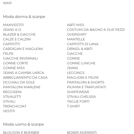
WMF
Moda donna & scarpe
MAXIVESTITI
ABITI MIDI
JEANS A O
COSTUMI DA BAGNO A DUE PEZZI
BLAZER & GIACCHE
OVERSHIRT
CALZE E CALZINI
MANTELLE
CAPPOTTI
CAPPOTTI DI LANA
CARDIGAN E MAGLIONI
DIRNDL & ABITI
FELPE
GIACCHE
GIACCHE INVERNALI
GONNE
GONNE CORTE
GONNE LUNGHE
GONNE MIDI
JEANS
JEANS A GAMBA LARGA
LEGGINGS
ABBIGLIAMENTO DA CASA
MAGLIONI E FELPE
OCCHIALI DA SOLE
PANTALONI & SHORTS
PANTALONI MARLENE
PIUMINI E TRAPUNTATI
REGGISENI
SHAPEWEAR
STIVALETTI
STIVALI CHELSEA
STIVALI
TAGLIE FORTI
TRENCHCOAT
T-SHIRT
VESTITI
Moda uomo & scarpe
BLOUSON E BOMBER
BOXER ADERENTI