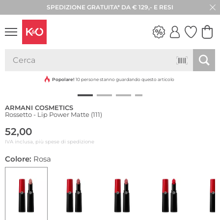
SPEDIZIONE GRATUITA* DA € 129,- E RESI
30 GIORNI DI RESO
LOOK
WEDDING
VIBES
Popolare!
10 persone stanno guardando questo articolo
ARMANI COSMETICS
Rossetto - Lip Power Matte (111)
52,00
IVA inclusa, più spese di spedizione
Colore:
Rosa