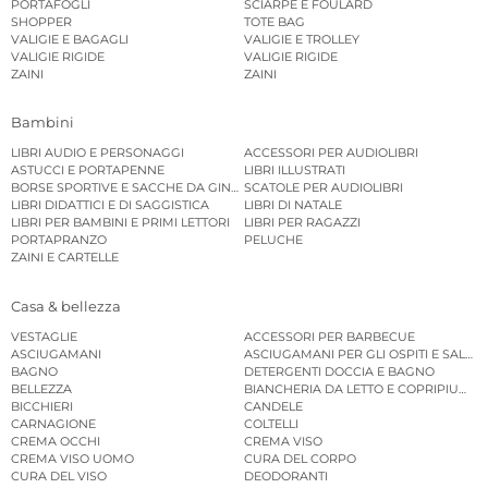
PORTAFOGLI
SCIARPE E FOULARD
SHOPPER
TOTE BAG
VALIGIE E BAGAGLI
VALIGIE E TROLLEY
VALIGIE RIGIDE
VALIGIE RIGIDE
ZAINI
ZAINI
Bambini
LIBRI AUDIO E PERSONAGGI
ACCESSORI PER AUDIOLIBRI
ASTUCCI E PORTAPENNE
LIBRI ILLUSTRATI
BORSE SPORTIVE E SACCHE DA GINNASTICA
SCATOLE PER AUDIOLIBRI
LIBRI DIDATTICI E DI SAGGISTICA
LIBRI DI NATALE
LIBRI PER BAMBINI E PRIMI LETTORI
LIBRI PER RAGAZZI
PORTAPRANZO
PELUCHE
ZAINI E CARTELLE
Casa & bellezza
VESTAGLIE
ACCESSORI PER BARBECUE
ASCIUGAMANI
ASCIUGAMANI PER GLI OSPITI E SALVIE
BAGNO
DETERGENTI DOCCIA E BAGNO
BELLEZZA
BIANCHERIA DA LETTO E COPRIPIUMINI
BICCHIERI
CANDELE
CARNAGIONE
COLTELLI
CREMA OCCHI
CREMA VISO
CREMA VISO UOMO
CURA DEL CORPO
CURA DEL VISO
DEODORANTI