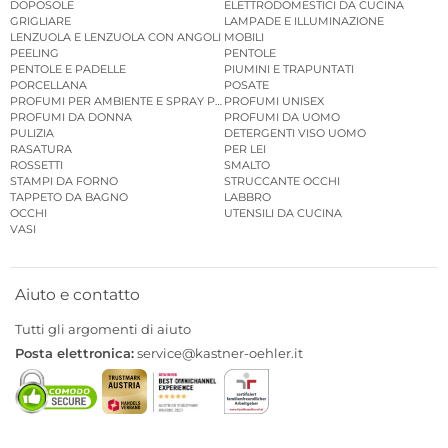
DOPOSOLE
ELETTRODOMESTICI DA CUCINA
GRIGLIARE
LAMPADE E ILLUMINAZIONE
LENZUOLA E LENZUOLA CON ANGOLI
MOBILI
PEELING
PENTOLE
PENTOLE E PADELLE
PIUMINI E TRAPUNTATI
PORCELLANA
POSATE
PROFUMI PER AMBIENTE E SPRAY PER AMBIENTE
PROFUMI UNISEX
PROFUMI DA DONNA
PROFUMI DA UOMO
PULIZIA
DETERGENTI VISO UOMO
RASATURA
PER LEI
ROSSETTI
SMALTO
STAMPI DA FORNO
STRUCCANTE OCCHI
TAPPETO DA BAGNO
LABBRO
OCCHI
UTENSILI DA CUCINA
VASI
Aiuto e contatto
Tutti gli argomenti di aiuto
Posta elettronica:
service@kastner-oehler.it