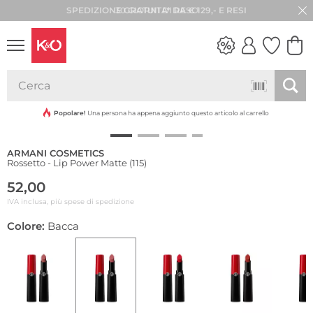
30 GIORNI DI RESO
LOOK
WEDDING
VIBES
Popolare!
Una persona ha appena aggiunto questo articolo al carrello
ARMANI COSMETICS
Rossetto - Lip Power Matte (115)
52,00
IVA inclusa, più spese di spedizione
Colore:
Bacca