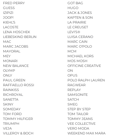
FRED PERRY
GOT BAG
GUESS
HUGO
IZIPIZI
JACK & JONES
JOOP!
KAPTEN & SON
KIEHL’S
LA PRAIRIE
LACOSTE
LE CREUSET
LENA HOSCHEK
LEVI’S®
LIEBESKIND BERLIN
LUISA CERANO
MAC
MARC CAIN
MARC JACOBS
MARC O’POLO
MAYORAL
MCM
MEY
MICHAEL KORS
MONARI
MOS MOSH
NEW BALANCE
OFFICINE CREATIVE
OLYMP
ON
ONLY
OPUS
PAUL GREEN
POLO RALPH LAUREN
RAFFAELLO ROSSI
RAGWEAR
RAINKISS
REPLAY
RICHROYAL
SAMSONITE
SANETTA
SATCH
SKINY
SMEG
SOMEDAY
STEP BY STEP
TOM FORD
TOM TAILOR
TOMMY HILFIGER
TOMMY JEANS
TRIUMPH
VEE COLLECTIVE
VEJA
VERO MODA
VILLEROY & BOCH
WEEKEND MAX MARA