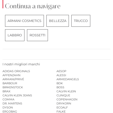
Continua a navigare
ARMANI COSMETICS
BELLEZZA
TRUCCO
LABBRO
ROSSETTI
I nostri migliori marchi
ADIDAS ORIGINALS
AESOP
AFFENZAHN
ALESSI
ARMANI/PRIVÉ
ARMEDANGELS
BARBOUR
BDK
BIRKENSTOCK
BOSS
BRAX
CALVIN KLEIN
CALVIN KLEIN JEANS
CLINIQUE
COMMA
COPENHAGEN
DR. MARTENS
DRYKORN
DYSON
ECOALF
ERGOBAG
FALKE