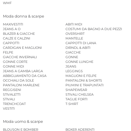
WMF
Moda donna & scarpe
MAXIVESTITI
ABITI MIDI
JEANS A O
COSTUMI DA BAGNO A DUE PEZZI
BLAZER & GIACCHE
OVERSHIRT
CALZE E CALZINI
MANTELLE
CAPPOTTI
CAPPOTTI DI LANA
CARDIGAN E MAGLIONI
DIRNDL & ABITI
FELPE
GIACCHE
GIACCHE INVERNALI
GONNE
GONNE CORTE
GONNE LUNGHE
GONNE MIDI
JEANS
JEANS A GAMBA LARGA
LEGGINGS
ABBIGLIAMENTO DA CASA
MAGLIONI E FELPE
OCCHIALI DA SOLE
PANTALONI & SHORTS
PANTALONI MARLENE
PIUMINI E TRAPUNTATI
REGGISENI
SHAPEWEAR
STIVALETTI
STIVALI CHELSEA
STIVALI
TAGLIE FORTI
TRENCHCOAT
T-SHIRT
VESTITI
Moda uomo & scarpe
BLOUSON E BOMBER
BOXER ADERENTI