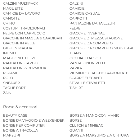
CALZINI MULTIPACK
CALZINI
MAGLIETTE
CAMICIE
CAMICIE DA LAVORO
CAMICIE CASUAL
CANOTTE
CAPPOTTI
CHINO
PANTALONE DA TAILLEUR
COSTUMI TRADIZIONALI
FELPE
FELPE CON CAPPUCCIO
GIACCHE INVERNALI
GIACCHE IN MAGLIA & CARDIGAN
GIACCHE DI MEZZA STAGIONE
GIACCHE IN PELLE
GIACCHE DA COMPLETO
GILET IN MAGLIA
GIACCHE DA COMPLETO MODULARI
INTIMO
JEANS
MAGLIONI E FELPE
OCCHIALI DA SOLE
PANTALONI CARGO
PANTALONI IN PELLE
PANTALONI & BERMUDA
PARKA
PIGIAMI
PIUMINI E GIACCHE TRAPUNTATE
POLO
SCARPE ELEGANTI
SNEAKER
STIVALI E STIVALETTI
TAGLIE FORTI
T-SHIRT
ZAINI
Borse & accessori
BEAUTY CASE
BORSE A MANO CON MANICI
BORSE DA VIAGGIO E WEEKENDER
BORSE
BORSE PER COMPUTER
CLUTCH E MINIBAG
BORSE A TRACOLLA
GUANTI
MARSUPI
BORSE A MARSUPIO E A CINTURA