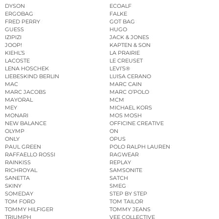
DYSON
ECOALF
ERGOBAG
FALKE
FRED PERRY
GOT BAG
GUESS
HUGO
IZIPIZI
JACK & JONES
JOOP!
KAPTEN & SON
KIEHL’S
LA PRAIRIE
LACOSTE
LE CREUSET
LENA HOSCHEK
LEVI’S®
LIEBESKIND BERLIN
LUISA CERANO
MAC
MARC CAIN
MARC JACOBS
MARC O’POLO
MAYORAL
MCM
MEY
MICHAEL KORS
MONARI
MOS MOSH
NEW BALANCE
OFFICINE CREATIVE
OLYMP
ON
ONLY
OPUS
PAUL GREEN
POLO RALPH LAUREN
RAFFAELLO ROSSI
RAGWEAR
RAINKISS
REPLAY
RICHROYAL
SAMSONITE
SANETTA
SATCH
SKINY
SMEG
SOMEDAY
STEP BY STEP
TOM FORD
TOM TAILOR
TOMMY HILFIGER
TOMMY JEANS
TRIUMPH
VEE COLLECTIVE