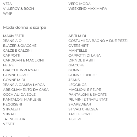
VEJA
VERO MODA
VILLEROY & BOCH
WEEKEND MAX MARA
WMF
Moda donna & scarpe
MAXIVESTITI
ABITI MIDI
JEANS A O
COSTUMI DA BAGNO A DUE PEZZI
BLAZER & GIACCHE
OVERSHIRT
CALZE E CALZINI
MANTELLE
CAPPOTTI
CAPPOTTI DI LANA
CARDIGAN E MAGLIONI
DIRNDL & ABITI
FELPE
GIACCHE
GIACCHE INVERNALI
GONNE
GONNE CORTE
GONNE LUNGHE
GONNE MIDI
JEANS
JEANS A GAMBA LARGA
LEGGINGS
ABBIGLIAMENTO DA CASA
MAGLIONI E FELPE
OCCHIALI DA SOLE
PANTALONI & SHORTS
PANTALONI MARLENE
PIUMINI E TRAPUNTATI
REGGISENI
SHAPEWEAR
STIVALETTI
STIVALI CHELSEA
STIVALI
TAGLIE FORTI
TRENCHCOAT
T-SHIRT
VESTITI