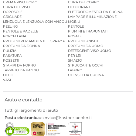
CREMA VISO UOMO
CURA DEL CORPO
CURA DEL VISO
DEODORANTI
DOPOSOLE
ELETTRODOMESTICI DA CUCINA
GRIGLIARE
LAMPADE E ILLUMINAZIONE
LENZUOLA E LENZUOLA CON ANGOLI
MOBILI
PEELING
PENTOLE
PENTOLE E PADELLE
PIUMINI E TRAPUNTATI
PORCELLANA
POSATE
PROFUMI PER AMBIENTE E SPRAY PER AMBIENTE
PROFUMI UNISEX
PROFUMI DA DONNA
PROFUMI DA UOMO
PULIZIA
DETERGENTI VISO UOMO
RASATURA
PER LEI
ROSSETTI
SMALTO
STAMPI DA FORNO
STRUCCANTE OCCHI
TAPPETO DA BAGNO
LABBRO
OCCHI
UTENSILI DA CUCINA
VASI
Aiuto e contatto
Tutti gli argomenti di aiuto
Posta elettronica:
service@kastner-oehler.it