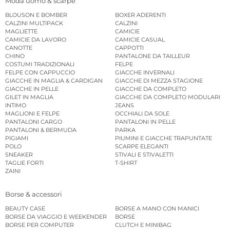
Moda uomo & scarpe
BLOUSON E BOMBER
BOXER ADERENTI
CALZINI MULTIPACK
CALZINI
MAGLIETTE
CAMICIE
CAMICIE DA LAVORO
CAMICIE CASUAL
CANOTTE
CAPPOTTI
CHINO
PANTALONE DA TAILLEUR
COSTUMI TRADIZIONALI
FELPE
FELPE CON CAPPUCCIO
GIACCHE INVERNALI
GIACCHE IN MAGLIA & CARDIGAN
GIACCHE DI MEZZA STAGIONE
GIACCHE IN PELLE
GIACCHE DA COMPLETO
GILET IN MAGLIA
GIACCHE DA COMPLETO MODULARI
INTIMO
JEANS
MAGLIONI E FELPE
OCCHIALI DA SOLE
PANTALONI CARGO
PANTALONI IN PELLE
PANTALONI & BERMUDA
PARKA
PIGIAMI
PIUMINI E GIACCHE TRAPUNTATE
POLO
SCARPE ELEGANTI
SNEAKER
STIVALI E STIVALETTI
TAGLIE FORTI
T-SHIRT
ZAINI
Borse & accessori
BEAUTY CASE
BORSE A MANO CON MANICI
BORSE DA VIAGGIO E WEEKENDER
BORSE
BORSE PER COMPUTER
CLUTCH E MINIBAG