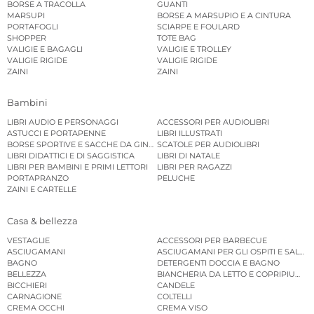
BORSE A TRACOLLA
GUANTI
MARSUPI
BORSE A MARSUPIO E A CINTURA
PORTAFOGLI
SCIARPE E FOULARD
SHOPPER
TOTE BAG
VALIGIE E BAGAGLI
VALIGIE E TROLLEY
VALIGIE RIGIDE
VALIGIE RIGIDE
ZAINI
ZAINI
Bambini
LIBRI AUDIO E PERSONAGGI
ACCESSORI PER AUDIOLIBRI
ASTUCCI E PORTAPENNE
LIBRI ILLUSTRATI
BORSE SPORTIVE E SACCHE DA GINNASTICA
SCATOLE PER AUDIOLIBRI
LIBRI DIDATTICI E DI SAGGISTICA
LIBRI DI NATALE
LIBRI PER BAMBINI E PRIMI LETTORI
LIBRI PER RAGAZZI
PORTAPRANZO
PELUCHE
ZAINI E CARTELLE
Casa & bellezza
VESTAGLIE
ACCESSORI PER BARBECUE
ASCIUGAMANI
ASCIUGAMANI PER GLI OSPITI E SALVIE
BAGNO
DETERGENTI DOCCIA E BAGNO
BELLEZZA
BIANCHERIA DA LETTO E COPRIPIUMINI
BICCHIERI
CANDELE
CARNAGIONE
COLTELLI
CREMA OCCHI
CREMA VISO