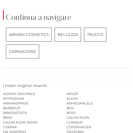
Continua a navigare
ARMANI COSMETICS
BELLEZZA
TRUCCO
CARNAGIONE
I nostri migliori marchi
ADIDAS ORIGINALS
AESOP
AFFENZAHN
ALESSI
ARMANI/PRIVÉ
ARMEDANGELS
BARBOUR
BDK
BIRKENSTOCK
BOSS
BRAX
CALVIN KLEIN
CALVIN KLEIN JEANS
CLINIQUE
COMMA
COPENHAGEN
DR. MARTENS
DRYKORN