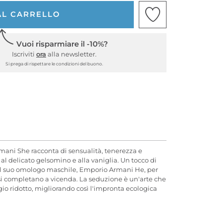
AL CARRELLO
Vuoi risparmiare il -10%?
Iscriviti
ora
alla newsletter.
Si prega di rispettare le condizioni del buono.
mani She racconta di sensualità, tenerezza e
 al delicato gelsomino e alla vaniglia. Un tocco di
n il suo omologo maschile, Emporio Armani He, per
 si completano a vicenda. La seduzione è un'arte che
o ridotto, migliorando così l'impronta ecologica