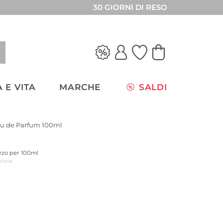
30 GIORNI DI RESO
 E VITA
MARCHE
SALDI
u de Parfum 100ml
ezzo per 100ml
zione