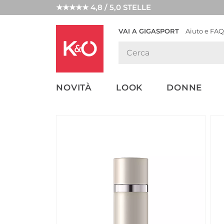
★★★★★ 4,8 / 5,0 STELLE
VAI A GIGASPORT
Aiuto e FAQ
TENDENZE
LOOK
WEDDING
MODA
VIBES
NOVITÀ
LOOK
DONNE