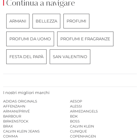
Continua a navigare
ARMANI
BELLEZZA
PROFUMI
PROFUMI DA UOMO
PROFUMI E FRAGRANZE
FESTA DEL PAPÀ
SAN VALENTINO
I nostri migliori marchi
ADIDAS ORIGINALS
AESOP
AFFENZAHN
ALESSI
ARMANI/PRIVÉ
ARMEDANGELS
BARBOUR
BDK
BIRKENSTOCK
BOSS
BRAX
CALVIN KLEIN
CALVIN KLEIN JEANS
CLINIQUE
COMMA
COPENHAGEN