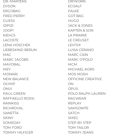
DR. MARTENS
DRYKORN
DYSON
ECOALF
ERGOBAG
FALKE
FRED PERRY
GOT BAG
GUESS
HUGO
IZIPIZI
JACK & JONES
JOOP!
KAPTEN & SON
KIEHL’S
LA PRAIRIE
LACOSTE
LE CREUSET
LENA HOSCHEK
LEVI’S®
LIEBESKIND BERLIN
LUISA CERANO
MAC
MARC CAIN
MARC JACOBS
MARC O’POLO
MAYORAL
MCM
MEY
MICHAEL KORS
MONARI
MOS MOSH
NEW BALANCE
OFFICINE CREATIVE
OLYMP
ON
ONLY
OPUS
PAUL GREEN
POLO RALPH LAUREN
RAFFAELLO ROSSI
RAGWEAR
RAINKISS
REPLAY
RICHROYAL
SAMSONITE
SANETTA
SATCH
SKINY
SMEG
SOMEDAY
STEP BY STEP
TOM FORD
TOM TAILOR
TOMMY HILFIGER
TOMMY JEANS