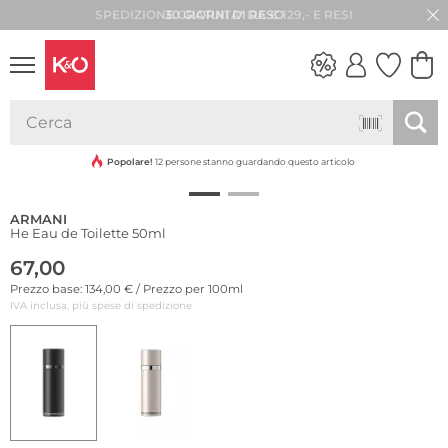
30 GIORNI DI RESO
LOOK
WEDDING
VIBES
Popolare!
12 persone stanno guardando questo articolo
ARMANI
He Eau de Toilette 50ml
67,00
Prezzo base: 134,00 € / Prezzo per 100ml
IVA inclusa, più spese di spedizione