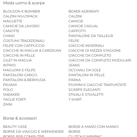
Moda uomo & scarpe
BLOUSON E BOMBER
BOXER ADERENTI
CALZINI MULTIPACK
CALZINI
MAGLIETTE
CAMICIE
CAMICIE DA LAVORO
CAMICIE CASUAL
CANOTTE
CAPPOTTI
CHINO
PANTALONE DA TAILLEUR
COSTUMI TRADIZIONALI
FELPE
FELPE CON CAPPUCCIO
GIACCHE INVERNALI
GIACCHE IN MAGLIA & CARDIGAN
GIACCHE DI MEZZA STAGIONE
GIACCHE IN PELLE
GIACCHE DA COMPLETO
GILET IN MAGLIA
GIACCHE DA COMPLETO MODULARI
INTIMO
JEANS
MAGLIONI E FELPE
OCCHIALI DA SOLE
PANTALONI CARGO
PANTALONI IN PELLE
PANTALONI & BERMUDA
PARKA
PIGIAMI
PIUMINI E GIACCHE TRAPUNTATE
POLO
SCARPE ELEGANTI
SNEAKER
STIVALI E STIVALETTI
TAGLIE FORTI
T-SHIRT
ZAINI
Borse & accessori
BEAUTY CASE
BORSE A MANO CON MANICI
BORSE DA VIAGGIO E WEEKENDER
BORSE
BORSE PER COMPUTER
CLUTCH E MINIBAG