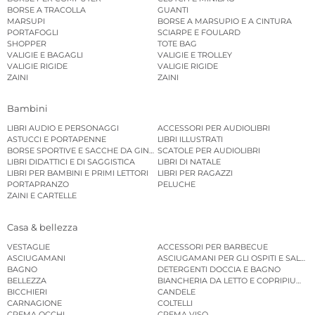
BORSE A TRACOLLA
GUANTI
MARSUPI
BORSE A MARSUPIO E A CINTURA
PORTAFOGLI
SCIARPE E FOULARD
SHOPPER
TOTE BAG
VALIGIE E BAGAGLI
VALIGIE E TROLLEY
VALIGIE RIGIDE
VALIGIE RIGIDE
ZAINI
ZAINI
Bambini
LIBRI AUDIO E PERSONAGGI
ACCESSORI PER AUDIOLIBRI
ASTUCCI E PORTAPENNE
LIBRI ILLUSTRATI
BORSE SPORTIVE E SACCHE DA GINNASTICA
SCATOLE PER AUDIOLIBRI
LIBRI DIDATTICI E DI SAGGISTICA
LIBRI DI NATALE
LIBRI PER BAMBINI E PRIMI LETTORI
LIBRI PER RAGAZZI
PORTAPRANZO
PELUCHE
ZAINI E CARTELLE
Casa & bellezza
VESTAGLIE
ACCESSORI PER BARBECUE
ASCIUGAMANI
ASCIUGAMANI PER GLI OSPITI E SALVIE
BAGNO
DETERGENTI DOCCIA E BAGNO
BELLEZZA
BIANCHERIA DA LETTO E COPRIPIUMINI
BICCHIERI
CANDELE
CARNAGIONE
COLTELLI
CREMA OCCHI
CREMA VISO