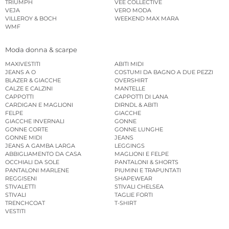
TRIUMPH
VEE COLLECTIVE
VEJA
VERO MODA
VILLEROY & BOCH
WEEKEND MAX MARA
WMF
Moda donna & scarpe
MAXIVESTITI
ABITI MIDI
JEANS A O
COSTUMI DA BAGNO A DUE PEZZI
BLAZER & GIACCHE
OVERSHIRT
CALZE E CALZINI
MANTELLE
CAPPOTTI
CAPPOTTI DI LANA
CARDIGAN E MAGLIONI
DIRNDL & ABITI
FELPE
GIACCHE
GIACCHE INVERNALI
GONNE
GONNE CORTE
GONNE LUNGHE
GONNE MIDI
JEANS
JEANS A GAMBA LARGA
LEGGINGS
ABBIGLIAMENTO DA CASA
MAGLIONI E FELPE
OCCHIALI DA SOLE
PANTALONI & SHORTS
PANTALONI MARLENE
PIUMINI E TRAPUNTATI
REGGISENI
SHAPEWEAR
STIVALETTI
STIVALI CHELSEA
STIVALI
TAGLIE FORTI
TRENCHCOAT
T-SHIRT
VESTITI