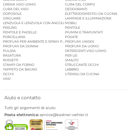
CREMA VISO UOMO
CURA DEL CORPO
CURA DEL VISO
DEODORANTI
DOPOSOLE
ELETTRODOMESTICI DA CUCINA
GRIGLIARE
LAMPADE E ILLUMINAZIONE
LENZUOLA E LENZUOLA CON ANGOLI
MOBILI
PEELING
PENTOLE
PENTOLE E PADELLE
PIUMINI E TRAPUNTATI
PORCELLANA
POSATE
PROFUMI PER AMBIENTE E SPRAY PER AMBIENTE
PROFUMI UNISEX
PROFUMI DA DONNA
PROFUMI DA UOMO
PULIZIA
DETERGENTI VISO UOMO
RASATURA
PER LEI
ROSSETTI
SMALTO
STAMPI DA FORNO
STRUCCANTE OCCHI
TAPPETO DA BAGNO
LABBRO
OCCHI
UTENSILI DA CUCINA
VASI
Aiuto e contatto
Tutti gli argomenti di aiuto
Posta elettronica:
service@kastner-oehler.it