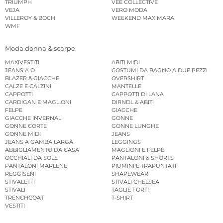
TRIUMPH
VEE COLLECTIVE
VEJA
VERO MODA
VILLEROY & BOCH
WEEKEND MAX MARA
WMF
Moda donna & scarpe
MAXIVESTITI
ABITI MIDI
JEANS A O
COSTUMI DA BAGNO A DUE PEZZI
BLAZER & GIACCHE
OVERSHIRT
CALZE E CALZINI
MANTELLE
CAPPOTTI
CAPPOTTI DI LANA
CARDIGAN E MAGLIONI
DIRNDL & ABITI
FELPE
GIACCHE
GIACCHE INVERNALI
GONNE
GONNE CORTE
GONNE LUNGHE
GONNE MIDI
JEANS
JEANS A GAMBA LARGA
LEGGINGS
ABBIGLIAMENTO DA CASA
MAGLIONI E FELPE
OCCHIALI DA SOLE
PANTALONI & SHORTS
PANTALONI MARLENE
PIUMINI E TRAPUNTATI
REGGISENI
SHAPEWEAR
STIVALETTI
STIVALI CHELSEA
STIVALI
TAGLIE FORTI
TRENCHCOAT
T-SHIRT
VESTITI