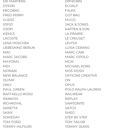
DR. MARTENS
DRYKORN
DYSON
ECOALF
ERGOBAG
FALKE
FRED PERRY
GOT BAG
GUESS
HUGO
IZIPIZI
JACK & JONES
JOOP!
KAPTEN & SON
KIEHL’S
LA PRAIRIE
LACOSTE
LE CREUSET
LENA HOSCHEK
LEVI’S®
LIEBESKIND BERLIN
LUISA CERANO
MAC
MARC CAIN
MARC JACOBS
MARC O’POLO
MAYORAL
MCM
MEY
MICHAEL KORS
MONARI
MOS MOSH
NEW BALANCE
OFFICINE CREATIVE
OLYMP
ON
ONLY
OPUS
PAUL GREEN
POLO RALPH LAUREN
RAFFAELLO ROSSI
RAGWEAR
RAINKISS
REPLAY
RICHROYAL
SAMSONITE
SANETTA
SATCH
SKINY
SMEG
SOMEDAY
STEP BY STEP
TOM FORD
TOM TAILOR
TOMMY HILFIGER
TOMMY JEANS