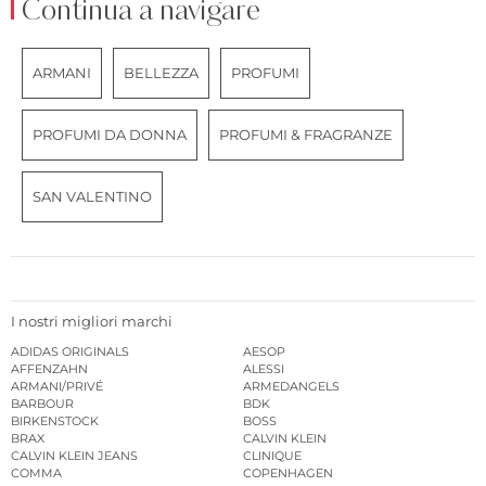
Continua a navigare
ARMANI
BELLEZZA
PROFUMI
PROFUMI DA DONNA
PROFUMI & FRAGRANZE
SAN VALENTINO
I nostri migliori marchi
ADIDAS ORIGINALS
AESOP
AFFENZAHN
ALESSI
ARMANI/PRIVÉ
ARMEDANGELS
BARBOUR
BDK
BIRKENSTOCK
BOSS
BRAX
CALVIN KLEIN
CALVIN KLEIN JEANS
CLINIQUE
COMMA
COPENHAGEN