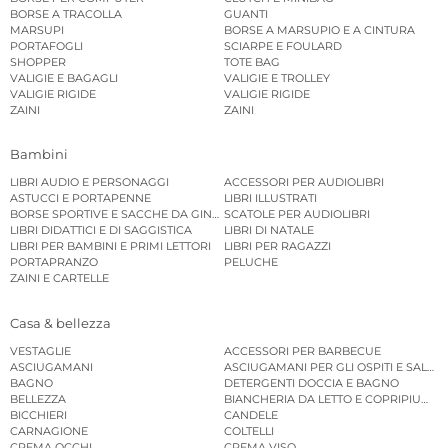
BORSE A TRACOLLA
GUANTI
MARSUPI
BORSE A MARSUPIO E A CINTURA
PORTAFOGLI
SCIARPE E FOULARD
SHOPPER
TOTE BAG
VALIGIE E BAGAGLI
VALIGIE E TROLLEY
VALIGIE RIGIDE
VALIGIE RIGIDE
ZAINI
ZAINI
Bambini
LIBRI AUDIO E PERSONAGGI
ACCESSORI PER AUDIOLIBRI
ASTUCCI E PORTAPENNE
LIBRI ILLUSTRATI
BORSE SPORTIVE E SACCHE DA GINNASTICA
SCATOLE PER AUDIOLIBRI
LIBRI DIDATTICI E DI SAGGISTICA
LIBRI DI NATALE
LIBRI PER BAMBINI E PRIMI LETTORI
LIBRI PER RAGAZZI
PORTAPRANZO
PELUCHE
ZAINI E CARTELLE
Casa & bellezza
VESTAGLIE
ACCESSORI PER BARBECUE
ASCIUGAMANI
ASCIUGAMANI PER GLI OSPITI E SALVIE
BAGNO
DETERGENTI DOCCIA E BAGNO
BELLEZZA
BIANCHERIA DA LETTO E COPRIPIUMINI
BICCHIERI
CANDELE
CARNAGIONE
COLTELLI
CREMA OCCHI
CREMA VISO