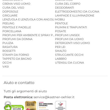
CREMA VISO UOMO
CURA DEL CORPO
CURA DEL VISO
DEODORANTI
DOPOSOLE
ELETTRODOMESTICI DA CUCINA
GRIGLIARE
LAMPADE E ILLUMINAZIONE
LENZUOLA E LENZUOLA CON ANGOLI
MOBILI
PEELING
PENTOLE
PENTOLE E PADELLE
PIUMINI E TRAPUNTATI
PORCELLANA
POSATE
PROFUMI PER AMBIENTE E SPRAY PER AMBIENTE
PROFUMI UNISEX
PROFUMI DA DONNA
PROFUMI DA UOMO
PULIZIA
DETERGENTI VISO UOMO
RASATURA
PER LEI
ROSSETTI
SMALTO
STAMPI DA FORNO
STRUCCANTE OCCHI
TAPPETO DA BAGNO
LABBRO
OCCHI
UTENSILI DA CUCINA
VASI
Aiuto e contatto
Tutti gli argomenti di aiuto
Posta elettronica:
service@kastner-oehler.it