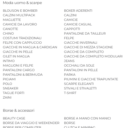
Moda uomo & scarpe
BLOUSON E BOMBER
BOXER ADERENTI
CALZINI MULTIPACK
CALZINI
MAGLIETTE
CAMICIE
CAMICIE DA LAVORO
CAMICIE CASUAL
CANOTTE
CAPPOTTI
CHINO
PANTALONE DA TAILLEUR
COSTUMI TRADIZIONALI
FELPE
FELPE CON CAPPUCCIO
GIACCHE INVERNALI
GIACCHE IN MAGLIA & CARDIGAN
GIACCHE DI MEZZA STAGIONE
GIACCHE IN PELLE
GIACCHE DA COMPLETO
GILET IN MAGLIA
GIACCHE DA COMPLETO MODULARI
INTIMO
JEANS
MAGLIONI E FELPE
OCCHIALI DA SOLE
PANTALONI CARGO
PANTALONI IN PELLE
PANTALONI & BERMUDA
PARKA
PIGIAMI
PIUMINI E GIACCHE TRAPUNTATE
POLO
SCARPE ELEGANTI
SNEAKER
STIVALI E STIVALETTI
TAGLIE FORTI
T-SHIRT
ZAINI
Borse & accessori
BEAUTY CASE
BORSE A MANO CON MANICI
BORSE DA VIAGGIO E WEEKENDER
BORSE
BORSE PER COMPUTER
CLUTCH E MINIBAG