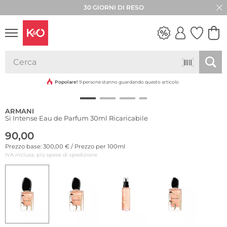
30 GIORNI DI RESO
LOOK
WEDDING
VIBES
Popolare!
9 persone stanno guardando questo articolo
ARMANI
Si Intense Eau de Parfum 30ml Ricaricabile
90,00
Prezzo base: 300,00 € / Prezzo per 100ml
IVA inclusa, più spese di spedizione