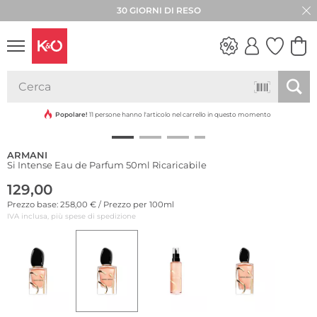
30 GIORNI DI RESO
LOOK
WEDDING
VIBES
Popolare!
11 persone hanno l'articolo nel carrello in questo momento
ARMANI
Si Intense Eau de Parfum 50ml Ricaricabile
129,00
Prezzo base: 258,00 € / Prezzo per 100ml
IVA inclusa, più spese di spedizione