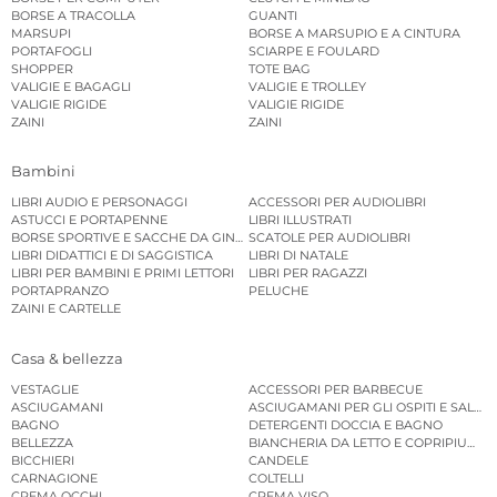
BORSE A TRACOLLA
GUANTI
MARSUPI
BORSE A MARSUPIO E A CINTURA
PORTAFOGLI
SCIARPE E FOULARD
SHOPPER
TOTE BAG
VALIGIE E BAGAGLI
VALIGIE E TROLLEY
VALIGIE RIGIDE
VALIGIE RIGIDE
ZAINI
ZAINI
Bambini
LIBRI AUDIO E PERSONAGGI
ACCESSORI PER AUDIOLIBRI
ASTUCCI E PORTAPENNE
LIBRI ILLUSTRATI
BORSE SPORTIVE E SACCHE DA GINNASTICA
SCATOLE PER AUDIOLIBRI
LIBRI DIDATTICI E DI SAGGISTICA
LIBRI DI NATALE
LIBRI PER BAMBINI E PRIMI LETTORI
LIBRI PER RAGAZZI
PORTAPRANZO
PELUCHE
ZAINI E CARTELLE
Casa & bellezza
VESTAGLIE
ACCESSORI PER BARBECUE
ASCIUGAMANI
ASCIUGAMANI PER GLI OSPITI E SALVIE
BAGNO
DETERGENTI DOCCIA E BAGNO
BELLEZZA
BIANCHERIA DA LETTO E COPRIPIUMINI
BICCHIERI
CANDELE
CARNAGIONE
COLTELLI
CREMA OCCHI
CREMA VISO