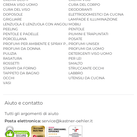
CREMA VISO UOMO
CURA DEL CORPO
CURA DEL VISO
DEODORANTI
DOPOSOLE
ELETTRODOMESTICI DA CUCINA
GRIGLIARE
LAMPADE E ILLUMINAZIONE
LENZUOLA E LENZUOLA CON ANGOLI
MOBILI
PEELING
PENTOLE
PENTOLE E PADELLE
PIUMINI E TRAPUNTATI
PORCELLANA
POSATE
PROFUMI PER AMBIENTE E SPRAY PER AMBIENTE
PROFUMI UNISEX
PROFUMI DA DONNA
PROFUMI DA UOMO
PULIZIA
DETERGENTI VISO UOMO
RASATURA
PER LEI
ROSSETTI
SMALTO
STAMPI DA FORNO
STRUCCANTE OCCHI
TAPPETO DA BAGNO
LABBRO
OCCHI
UTENSILI DA CUCINA
VASI
Aiuto e contatto
Tutti gli argomenti di aiuto
Posta elettronica:
service@kastner-oehler.it