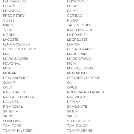
DR. MARTENS
DRYKORN
DYSON
ECOALF
ERGOBAG
FALKE
FRED PERRY
GOT BAG
GUESS
HUGO
IZIPIZI
JACK & JONES
JOOP!
KAPTEN & SON
KIEHL’S
LA PRAIRIE
LACOSTE
LE CREUSET
LENA HOSCHEK
LEVI’S®
LIEBESKIND BERLIN
LUISA CERANO
MAC
MARC CAIN
MARC JACOBS
MARC O’POLO
MAYORAL
MCM
MEY
MICHAEL KORS
MONARI
MOS MOSH
NEW BALANCE
OFFICINE CREATIVE
OLYMP
ON
ONLY
OPUS
PAUL GREEN
POLO RALPH LAUREN
RAFFAELLO ROSSI
RAGWEAR
RAINKISS
REPLAY
RICHROYAL
SAMSONITE
SANETTA
SATCH
SKINY
SMEG
SOMEDAY
STEP BY STEP
TOM FORD
TOM TAILOR
TOMMY HILFIGER
TOMMY JEANS