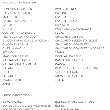
Moda uomo & scarpe
BLOUSON E BOMBER
BOXER ADERENTI
CALZINI MULTIPACK
CALZINI
MAGLIETTE
CAMICIE
CAMICIE DA LAVORO
CAMICIE CASUAL
CANOTTE
CAPPOTTI
CHINO
PANTALONE DA TAILLEUR
COSTUMI TRADIZIONALI
FELPE
FELPE CON CAPPUCCIO
GIACCHE INVERNALI
GIACCHE IN MAGLIA & CARDIGAN
GIACCHE DI MEZZA STAGIONE
GIACCHE IN PELLE
GIACCHE DA COMPLETO
GILET IN MAGLIA
GIACCHE DA COMPLETO MODULARI
INTIMO
JEANS
MAGLIONI E FELPE
OCCHIALI DA SOLE
PANTALONI CARGO
PANTALONI IN PELLE
PANTALONI & BERMUDA
PARKA
PIGIAMI
PIUMINI E GIACCHE TRAPUNTATE
POLO
SCARPE ELEGANTI
SNEAKER
STIVALI E STIVALETTI
TAGLIE FORTI
T-SHIRT
ZAINI
Borse & accessori
BEAUTY CASE
BORSE A MANO CON MANICI
BORSE DA VIAGGIO E WEEKENDER
BORSE
BORSE PER COMPUTER
CLUTCH E MINIBAG