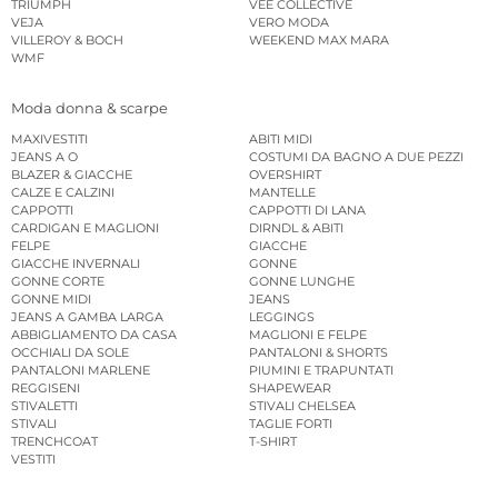
TRIUMPH
VEE COLLECTIVE
VEJA
VERO MODA
VILLEROY & BOCH
WEEKEND MAX MARA
WMF
Moda donna & scarpe
MAXIVESTITI
ABITI MIDI
JEANS A O
COSTUMI DA BAGNO A DUE PEZZI
BLAZER & GIACCHE
OVERSHIRT
CALZE E CALZINI
MANTELLE
CAPPOTTI
CAPPOTTI DI LANA
CARDIGAN E MAGLIONI
DIRNDL & ABITI
FELPE
GIACCHE
GIACCHE INVERNALI
GONNE
GONNE CORTE
GONNE LUNGHE
GONNE MIDI
JEANS
JEANS A GAMBA LARGA
LEGGINGS
ABBIGLIAMENTO DA CASA
MAGLIONI E FELPE
OCCHIALI DA SOLE
PANTALONI & SHORTS
PANTALONI MARLENE
PIUMINI E TRAPUNTATI
REGGISENI
SHAPEWEAR
STIVALETTI
STIVALI CHELSEA
STIVALI
TAGLIE FORTI
TRENCHCOAT
T-SHIRT
VESTITI