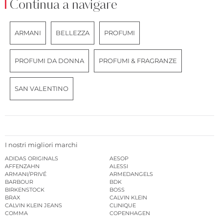
Continua a navigare
ARMANI
BELLEZZA
PROFUMI
PROFUMI DA DONNA
PROFUMI & FRAGRANZE
SAN VALENTINO
I nostri migliori marchi
ADIDAS ORIGINALS
AESOP
AFFENZAHN
ALESSI
ARMANI/PRIVÉ
ARMEDANGELS
BARBOUR
BDK
BIRKENSTOCK
BOSS
BRAX
CALVIN KLEIN
CALVIN KLEIN JEANS
CLINIQUE
COMMA
COPENHAGEN