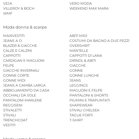
VEJA
VERO MODA
VILLEROY & BOCH
WEEKEND MAX MARA
WMF
Moda donna & scarpe
MAXIVESTITI
ABITI MIDI
JEANS A O
COSTUMI DA BAGNO A DUE PEZZI
BLAZER & GIACCHE
OVERSHIRT
CALZE E CALZINI
MANTELLE
CAPPOTTI
CAPPOTTI DI LANA
CARDIGAN E MAGLIONI
DIRNDL & ABITI
FELPE
GIACCHE
GIACCHE INVERNALI
GONNE
GONNE CORTE
GONNE LUNGHE
GONNE MIDI
JEANS
JEANS A GAMBA LARGA
LEGGINGS
ABBIGLIAMENTO DA CASA
MAGLIONI E FELPE
OCCHIALI DA SOLE
PANTALONI & SHORTS
PANTALONI MARLENE
PIUMINI E TRAPUNTATI
REGGISENI
SHAPEWEAR
STIVALETTI
STIVALI CHELSEA
STIVALI
TAGLIE FORTI
TRENCHCOAT
T-SHIRT
VESTITI
Moda uomo & scarpe