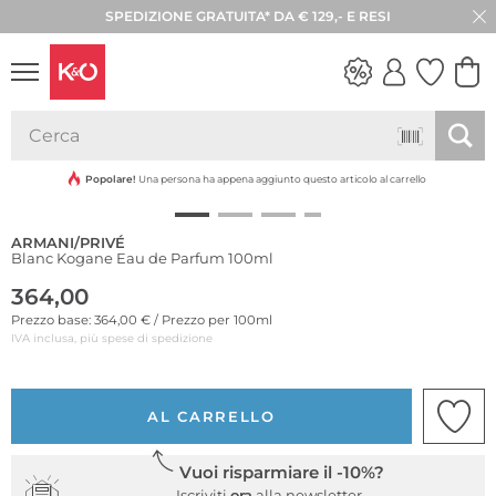
SPEDIZIONE GRATUITA* DA € 129,- E RESI
30 GIORNI DI RESO
LOOK
WEDDING
VIBES
Popolare!
Una persona ha appena aggiunto questo articolo al carrello
ARMANI/PRIVÉ
Blanc Kogane Eau de Parfum 100ml
364,00
Prezzo base: 364,00 € / Prezzo per 100ml
IVA inclusa, più spese di spedizione
AL CARRELLO
Vuoi risparmiare il -10%?
Iscriviti
ora
alla newsletter.