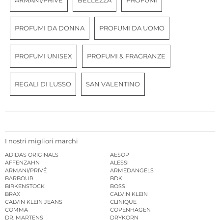
ARMANI/PRIVÉ
BELLEZZA
PROFUMI
PROFUMI DA DONNA
PROFUMI DA UOMO
PROFUMI UNISEX
PROFUMI & FRAGRANZE
REGALI DI LUSSO
SAN VALENTINO
I nostri migliori marchi
ADIDAS ORIGINALS
AESOP
AFFENZAHN
ALESSI
ARMANI/PRIVÉ
ARMEDANGELS
BARBOUR
BDK
BIRKENSTOCK
BOSS
BRAX
CALVIN KLEIN
CALVIN KLEIN JEANS
CLINIQUE
COMMA
COPENHAGEN
DR. MARTENS
DRYKORN