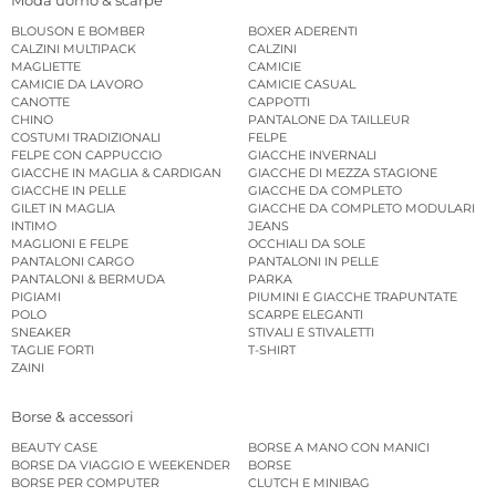
BLOUSON E BOMBER
BOXER ADERENTI
CALZINI MULTIPACK
CALZINI
MAGLIETTE
CAMICIE
CAMICIE DA LAVORO
CAMICIE CASUAL
CANOTTE
CAPPOTTI
CHINO
PANTALONE DA TAILLEUR
COSTUMI TRADIZIONALI
FELPE
FELPE CON CAPPUCCIO
GIACCHE INVERNALI
GIACCHE IN MAGLIA & CARDIGAN
GIACCHE DI MEZZA STAGIONE
GIACCHE IN PELLE
GIACCHE DA COMPLETO
GILET IN MAGLIA
GIACCHE DA COMPLETO MODULARI
INTIMO
JEANS
MAGLIONI E FELPE
OCCHIALI DA SOLE
PANTALONI CARGO
PANTALONI IN PELLE
PANTALONI & BERMUDA
PARKA
PIGIAMI
PIUMINI E GIACCHE TRAPUNTATE
POLO
SCARPE ELEGANTI
SNEAKER
STIVALI E STIVALETTI
TAGLIE FORTI
T-SHIRT
ZAINI
Borse & accessori
BEAUTY CASE
BORSE A MANO CON MANICI
BORSE DA VIAGGIO E WEEKENDER
BORSE
BORSE PER COMPUTER
CLUTCH E MINIBAG