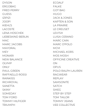
DYSON
ECOALF
ERGOBAG
FALKE
FRED PERRY
GOT BAG
GUESS
HUGO
IZIPIZI
JACK & JONES
JOOP!
KAPTEN & SON
KIEHL’S
LA PRAIRIE
LACOSTE
LE CREUSET
LENA HOSCHEK
LEVI’S®
LIEBESKIND BERLIN
LUISA CERANO
MAC
MARC CAIN
MARC JACOBS
MARC O’POLO
MAYORAL
MCM
MEY
MICHAEL KORS
MONARI
MOS MOSH
NEW BALANCE
OFFICINE CREATIVE
OLYMP
ON
ONLY
OPUS
PAUL GREEN
POLO RALPH LAUREN
RAFFAELLO ROSSI
RAGWEAR
RAINKISS
REPLAY
RICHROYAL
SAMSONITE
SANETTA
SATCH
SKINY
SMEG
SOMEDAY
STEP BY STEP
TOM FORD
TOM TAILOR
TOMMY HILFIGER
TOMMY JEANS
TRIUMPH
VEE COLLECTIVE