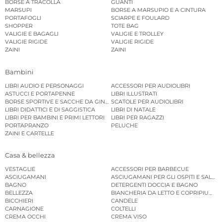
BORSE A TRACOLLA
GUANTI
MARSUPI
BORSE A MARSUPIO E A CINTURA
PORTAFOGLI
SCIARPE E FOULARD
SHOPPER
TOTE BAG
VALIGIE E BAGAGLI
VALIGIE E TROLLEY
VALIGIE RIGIDE
VALIGIE RIGIDE
ZAINI
ZAINI
Bambini
LIBRI AUDIO E PERSONAGGI
ACCESSORI PER AUDIOLIBRI
ASTUCCI E PORTAPENNE
LIBRI ILLUSTRATI
BORSE SPORTIVE E SACCHE DA GINNASTICA
SCATOLE PER AUDIOLIBRI
LIBRI DIDATTICI E DI SAGGISTICA
LIBRI DI NATALE
LIBRI PER BAMBINI E PRIMI LETTORI
LIBRI PER RAGAZZI
PORTAPRANZO
PELUCHE
ZAINI E CARTELLE
Casa & bellezza
VESTAGLIE
ACCESSORI PER BARBECUE
ASCIUGAMANI
ASCIUGAMANI PER GLI OSPITI E SALVIE
BAGNO
DETERGENTI DOCCIA E BAGNO
BELLEZZA
BIANCHERIA DA LETTO E COPRIPIUMINI
BICCHIERI
CANDELE
CARNAGIONE
COLTELLI
CREMA OCCHI
CREMA VISO