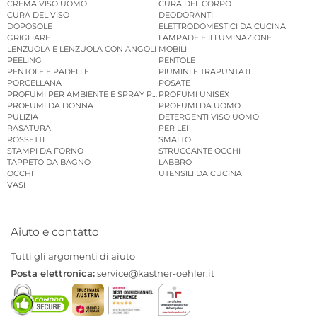
CREMA VISO UOMO
CURA DEL CORPO
CURA DEL VISO
DEODORANTI
DOPOSOLE
ELETTRODOMESTICI DA CUCINA
GRIGLIARE
LAMPADE E ILLUMINAZIONE
LENZUOLA E LENZUOLA CON ANGOLI
MOBILI
PEELING
PENTOLE
PENTOLE E PADELLE
PIUMINI E TRAPUNTATI
PORCELLANA
POSATE
PROFUMI PER AMBIENTE E SPRAY PER AMBIENTE
PROFUMI UNISEX
PROFUMI DA DONNA
PROFUMI DA UOMO
PULIZIA
DETERGENTI VISO UOMO
RASATURA
PER LEI
ROSSETTI
SMALTO
STAMPI DA FORNO
STRUCCANTE OCCHI
TAPPETO DA BAGNO
LABBRO
OCCHI
UTENSILI DA CUCINA
VASI
Aiuto e contatto
Tutti gli argomenti di aiuto
Posta elettronica:
service@kastner-oehler.it