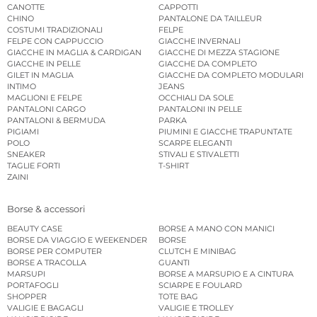
CANOTTE
CAPPOTTI
CHINO
PANTALONE DA TAILLEUR
COSTUMI TRADIZIONALI
FELPE
FELPE CON CAPPUCCIO
GIACCHE INVERNALI
GIACCHE IN MAGLIA & CARDIGAN
GIACCHE DI MEZZA STAGIONE
GIACCHE IN PELLE
GIACCHE DA COMPLETO
GILET IN MAGLIA
GIACCHE DA COMPLETO MODULARI
INTIMO
JEANS
MAGLIONI E FELPE
OCCHIALI DA SOLE
PANTALONI CARGO
PANTALONI IN PELLE
PANTALONI & BERMUDA
PARKA
PIGIAMI
PIUMINI E GIACCHE TRAPUNTATE
POLO
SCARPE ELEGANTI
SNEAKER
STIVALI E STIVALETTI
TAGLIE FORTI
T-SHIRT
ZAINI
Borse & accessori
BEAUTY CASE
BORSE A MANO CON MANICI
BORSE DA VIAGGIO E WEEKENDER
BORSE
BORSE PER COMPUTER
CLUTCH E MINIBAG
BORSE A TRACOLLA
GUANTI
MARSUPI
BORSE A MARSUPIO E A CINTURA
PORTAFOGLI
SCIARPE E FOULARD
SHOPPER
TOTE BAG
VALIGIE E BAGAGLI
VALIGIE E TROLLEY