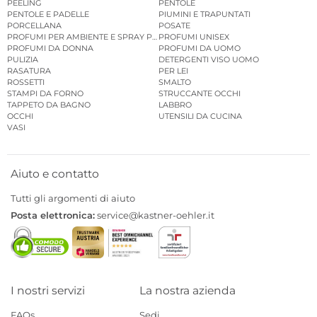
PEELING
PENTOLE
PENTOLE E PADELLE
PIUMINI E TRAPUNTATI
PORCELLANA
POSATE
PROFUMI PER AMBIENTE E SPRAY PER AMBIENTE
PROFUMI UNISEX
PROFUMI DA DONNA
PROFUMI DA UOMO
PULIZIA
DETERGENTI VISO UOMO
RASATURA
PER LEI
ROSSETTI
SMALTO
STAMPI DA FORNO
STRUCCANTE OCCHI
TAPPETO DA BAGNO
LABBRO
OCCHI
UTENSILI DA CUCINA
VASI
Aiuto e contatto
Tutti gli argomenti di aiuto
Posta elettronica:
service@kastner-oehler.it
I nostri servizi
La nostra azienda
FAQs
Sedi