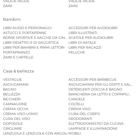
VALIGIE RIGIDE
VALIGIE RIGIDE
ZAINI
ZAINI
Bambini
LIBRI AUDIO E PERSONAGGI
ACCESSORI PER AUDIOLIBRI
ASTUCCI E PORTAPENNE
LIBRI ILLUSTRATI
BORSE SPORTIVE E SACCHE DA GINNASTICA
SCATOLE PER AUDIOLIBRI
LIBRI DIDATTICI E DI SAGGISTICA
LIBRI DI NATALE
LIBRI PER BAMBINI E PRIMI LETTORI
LIBRI PER RAGAZZI
PORTAPRANZO
PELUCHE
ZAINI E CARTELLE
Casa & bellezza
VESTAGLIE
ACCESSORI PER BARBECUE
ASCIUGAMANI
ASCIUGAMANI PER GLI OSPITI E SALVIE
BAGNO
DETERGENTI DOCCIA E BAGNO
BELLEZZA
BIANCHERIA DA LETTO E COPRIPIUMINI
BICCHIERI
CANDELE
CARNAGIONE
COLTELLI
CREMA OCCHI
CREMA VISO
CREMA VISO UOMO
CURA DEL CORPO
CURA DEL VISO
DEODORANTI
DOPOSOLE
ELETTRODOMESTICI DA CUCINA
GRIGLIARE
LAMPADE E ILLUMINAZIONE
LENZUOLA E LENZUOLA CON ANGOLI
MOBILI