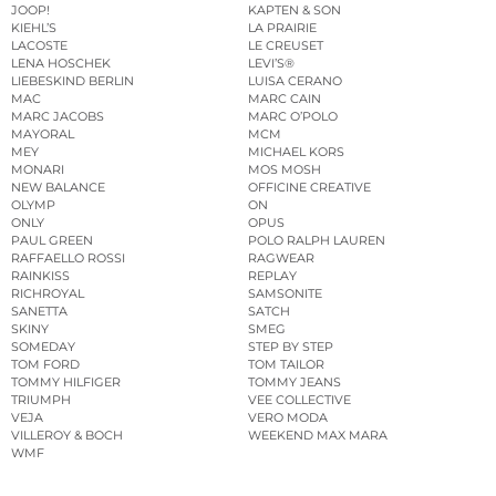
JOOP!
KAPTEN & SON
KIEHL’S
LA PRAIRIE
LACOSTE
LE CREUSET
LENA HOSCHEK
LEVI’S®
LIEBESKIND BERLIN
LUISA CERANO
MAC
MARC CAIN
MARC JACOBS
MARC O’POLO
MAYORAL
MCM
MEY
MICHAEL KORS
MONARI
MOS MOSH
NEW BALANCE
OFFICINE CREATIVE
OLYMP
ON
ONLY
OPUS
PAUL GREEN
POLO RALPH LAUREN
RAFFAELLO ROSSI
RAGWEAR
RAINKISS
REPLAY
RICHROYAL
SAMSONITE
SANETTA
SATCH
SKINY
SMEG
SOMEDAY
STEP BY STEP
TOM FORD
TOM TAILOR
TOMMY HILFIGER
TOMMY JEANS
TRIUMPH
VEE COLLECTIVE
VEJA
VERO MODA
VILLEROY & BOCH
WEEKEND MAX MARA
WMF