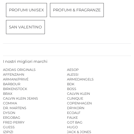
PROFUMI UNISEX
PROFUMI & FRAGRANZE
SAN VALENTINO
I nostri migliori marchi
ADIDAS ORIGINALS
AESOP
AFFENZAHN
ALESSI
ARMANI/PRIVÉ
ARMEDANGELS
BARBOUR
BDK
BIRKENSTOCK
BOSS
BRAX
CALVIN KLEIN
CALVIN KLEIN JEANS
CLINIQUE
COMMA
COPENHAGEN
DR. MARTENS
DRYKORN
DYSON
ECOALF
ERGOBAG
FALKE
FRED PERRY
GOT BAG
GUESS
HUGO
IZIPIZI
JACK & JONES