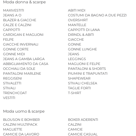
Moda donna & scarpe
MAXIVESTITI
ABITI MIDI
JEANS A O
COSTUMI DA BAGNO A DUE PEZZI
BLAZER & GIACCHE
OVERSHIRT
CALZE E CALZINI
MANTELLE
CAPPOTTI
CAPPOTTI DI LANA
CARDIGAN E MAGLIONI
DIRNDL & ABITI
FELPE
GIACCHE
GIACCHE INVERNALI
GONNE
GONNE CORTE
GONNE LUNGHE
GONNE MIDI
JEANS
JEANS A GAMBA LARGA
LEGGINGS
ABBIGLIAMENTO DA CASA
MAGLIONI E FELPE
OCCHIALI DA SOLE
PANTALONI & SHORTS
PANTALONI MARLENE
PIUMINI E TRAPUNTATI
REGGISENI
SHAPEWEAR
STIVALETTI
STIVALI CHELSEA
STIVALI
TAGLIE FORTI
TRENCHCOAT
T-SHIRT
VESTITI
Moda uomo & scarpe
BLOUSON E BOMBER
BOXER ADERENTI
CALZINI MULTIPACK
CALZINI
MAGLIETTE
CAMICIE
CAMICIE DA LAVORO
CAMICIE CASUAL