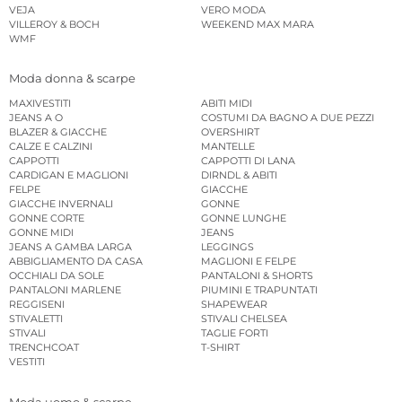
VEJA
VERO MODA
VILLEROY & BOCH
WEEKEND MAX MARA
WMF
Moda donna & scarpe
MAXIVESTITI
ABITI MIDI
JEANS A O
COSTUMI DA BAGNO A DUE PEZZI
BLAZER & GIACCHE
OVERSHIRT
CALZE E CALZINI
MANTELLE
CAPPOTTI
CAPPOTTI DI LANA
CARDIGAN E MAGLIONI
DIRNDL & ABITI
FELPE
GIACCHE
GIACCHE INVERNALI
GONNE
GONNE CORTE
GONNE LUNGHE
GONNE MIDI
JEANS
JEANS A GAMBA LARGA
LEGGINGS
ABBIGLIAMENTO DA CASA
MAGLIONI E FELPE
OCCHIALI DA SOLE
PANTALONI & SHORTS
PANTALONI MARLENE
PIUMINI E TRAPUNTATI
REGGISENI
SHAPEWEAR
STIVALETTI
STIVALI CHELSEA
STIVALI
TAGLIE FORTI
TRENCHCOAT
T-SHIRT
VESTITI
Moda uomo & scarpe