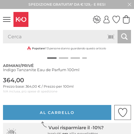
SPEDIZIONE GRATUITA* DA € 129,- E RESI
30 GIORNI DI RESO
LOOK
WEDDING
VIBES
Popolare!
13 persone stanno guardando questo articolo
ARMANI/PRIVÉ
Indigo Tanzanite Eau de Parfum 100ml
364,00
Prezzo base: 364,00 € / Prezzo per 100ml
IVA inclusa, più spese di spedizione
AL CARRELLO
Vuoi risparmiare il -10%?
Iscriviti
ora
alla newsletter.