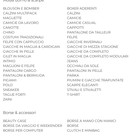
BLOUSON E BOMBER
BOXER ADERENTI
CALZINI MULTIPACK
CALZINI
MAGLIETTE
CAMICIE
CAMICIE DA LAVORO
CAMICIE CASUAL
CANOTTE
CAPPOTTI
CHINO
PANTALONE DA TAILLEUR
COSTUMI TRADIZIONALI
FELPE
FELPE CON CAPPUCCIO
GIACCHE INVERNALI
GIACCHE IN MAGLIA & CARDIGAN
GIACCHE DI MEZZA STAGIONE
GIACCHE IN PELLE
GIACCHE DA COMPLETO
GILET IN MAGLIA
GIACCHE DA COMPLETO MODULARI
INTIMO
JEANS
MAGLIONI E FELPE
OCCHIALI DA SOLE
PANTALONI CARGO
PANTALONI IN PELLE
PANTALONI & BERMUDA
PARKA
PIGIAMI
PIUMINI E GIACCHE TRAPUNTATE
POLO
SCARPE ELEGANTI
SNEAKER
STIVALI E STIVALETTI
TAGLIE FORTI
T-SHIRT
ZAINI
Borse & accessori
BEAUTY CASE
BORSE A MANO CON MANICI
BORSE DA VIAGGIO E WEEKENDER
BORSE
BORSE PER COMPUTER
CLUTCH E MINIBAG