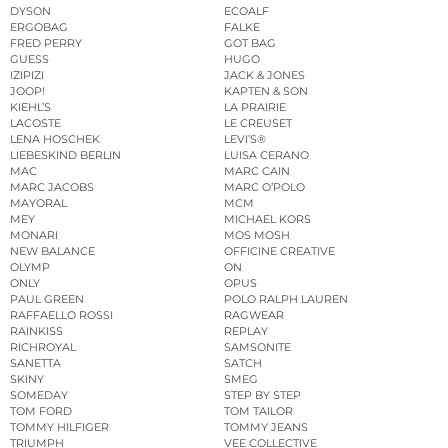
DYSON
ECOALF
ERGOBAG
FALKE
FRED PERRY
GOT BAG
GUESS
HUGO
IZIPIZI
JACK & JONES
JOOP!
KAPTEN & SON
KIEHL’S
LA PRAIRIE
LACOSTE
LE CREUSET
LENA HOSCHEK
LEVI’S®
LIEBESKIND BERLIN
LUISA CERANO
MAC
MARC CAIN
MARC JACOBS
MARC O’POLO
MAYORAL
MCM
MEY
MICHAEL KORS
MONARI
MOS MOSH
NEW BALANCE
OFFICINE CREATIVE
OLYMP
ON
ONLY
OPUS
PAUL GREEN
POLO RALPH LAUREN
RAFFAELLO ROSSI
RAGWEAR
RAINKISS
REPLAY
RICHROYAL
SAMSONITE
SANETTA
SATCH
SKINY
SMEG
SOMEDAY
STEP BY STEP
TOM FORD
TOM TAILOR
TOMMY HILFIGER
TOMMY JEANS
TRIUMPH
VEE COLLECTIVE