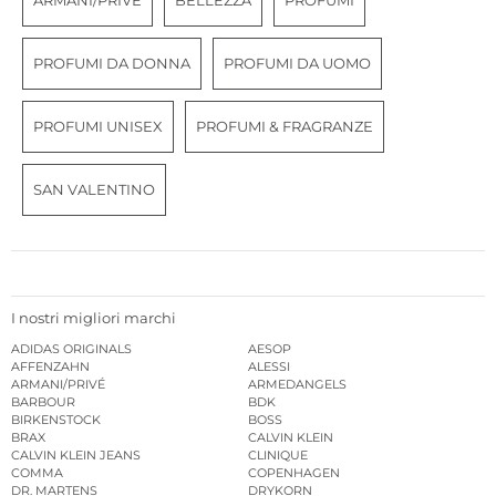
ARMANI/PRIVÉ
BELLEZZA
PROFUMI
PROFUMI DA DONNA
PROFUMI DA UOMO
PROFUMI UNISEX
PROFUMI & FRAGRANZE
SAN VALENTINO
I nostri migliori marchi
ADIDAS ORIGINALS
AESOP
AFFENZAHN
ALESSI
ARMANI/PRIVÉ
ARMEDANGELS
BARBOUR
BDK
BIRKENSTOCK
BOSS
BRAX
CALVIN KLEIN
CALVIN KLEIN JEANS
CLINIQUE
COMMA
COPENHAGEN
DR. MARTENS
DRYKORN