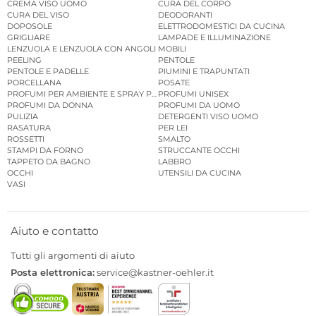
CREMA VISO UOMO
CURA DEL CORPO
CURA DEL VISO
DEODORANTI
DOPOSOLE
ELETTRODOMESTICI DA CUCINA
GRIGLIARE
LAMPADE E ILLUMINAZIONE
LENZUOLA E LENZUOLA CON ANGOLI
MOBILI
PEELING
PENTOLE
PENTOLE E PADELLE
PIUMINI E TRAPUNTATI
PORCELLANA
POSATE
PROFUMI PER AMBIENTE E SPRAY PER AMBIENTE
PROFUMI UNISEX
PROFUMI DA DONNA
PROFUMI DA UOMO
PULIZIA
DETERGENTI VISO UOMO
RASATURA
PER LEI
ROSSETTI
SMALTO
STAMPI DA FORNO
STRUCCANTE OCCHI
TAPPETO DA BAGNO
LABBRO
OCCHI
UTENSILI DA CUCINA
VASI
Aiuto e contatto
Tutti gli argomenti di aiuto
Posta elettronica:
service@kastner-oehler.it