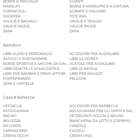
BORSE A TRACOLLA
GUANTI
MARSUPI
BORSE A MARSUPIO E A CINTURA
PORTAFOGLI
SCIARPE E FOULARD
SHOPPER
TOTE BAG
VALIGIE E BAGAGLI
VALIGIE E TROLLEY
VALIGIE RIGIDE
VALIGIE RIGIDE
ZAINI
ZAINI
Bambini
LIBRI AUDIO E PERSONAGGI
ACCESSORI PER AUDIOLIBRI
ASTUCCI E PORTAPENNE
LIBRI ILLUSTRATI
BORSE SPORTIVE E SACCHE DA GINNASTICA
SCATOLE PER AUDIOLIBRI
LIBRI DIDATTICI E DI SAGGISTICA
LIBRI DI NATALE
LIBRI PER BAMBINI E PRIMI LETTORI
LIBRI PER RAGAZZI
PORTAPRANZO
PELUCHE
ZAINI E CARTELLE
Casa & bellezza
VESTAGLIE
ACCESSORI PER BARBECUE
ASCIUGAMANI
ASCIUGAMANI PER GLI OSPITI E SALVIE
BAGNO
DETERGENTI DOCCIA E BAGNO
BELLEZZA
BIANCHERIA DA LETTO E COPRIPIUMINI
BICCHIERI
CANDELE
CARNAGIONE
COLTELLI
CREMA OCCHI
CREMA VISO