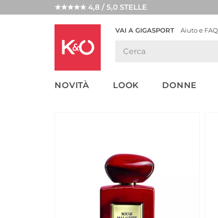
★★★★★ 4,8 / 5,0 STELLE
VAI A GIGASPORT
Aiuto e FAQ
TENDENZE
LOOK
WEDDING
MODA
VIBES
NOVITÀ
LOOK
DONNE