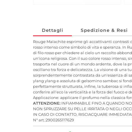
Dettagli
Spedizione & Resi
Rouge Malachite esprime gli accattivanti contrasti de
rosso intenso come simbolo di vita e speranza. In Rus
di filo rosso per chiedere al cielo un raccolto abbon
un'icona religiosa. Con il suo colore rosso intenso, 
trasporta nel cuore di un mondo ardente, dove la pr
oscillano tra forza e delicatezza. La visione di una 
sorprendentemente contrastata da un'essenza di salvi
ylang ylang e assoluta di gelsomino sambac si fond
perfettamente strutturata, infine, la tuberosa si 
conferire all'eco la verticalità e la forza del fuoco e 
Applicazione: applicare il profumo nella classica for
ATTENZIONE:
INFIAMMABILE FINO A QUANDO NON
NON SPRUZZARE SU PELLE IRRITATA O NEGLI OCC
IN CASO DI CONTATTO, RISCIACQUARE IMMEDIA
N° art.:2900265117629