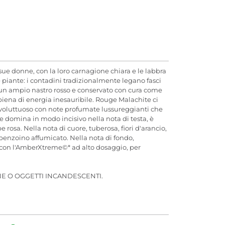
 sue donne, con la loro carnagione chiara e le labbra
le piante: i contadini tradizionalmente legano fasci
con un ampio nastro rosso e conservato con cura come
 piena di energia inesauribile. Rouge Malachite ci
o voluttuoso con note profumate lussureggianti che
he domina in modo incisivo nella nota di testa, è
osa. Nella nota di cuore, tuberosa, fiori d'arancio,
benzoino affumicato. Nella nota di fondo,
e con l'AmberXtreme©* ad alto dosaggio, per
E O OGGETTI INCANDESCENTI.