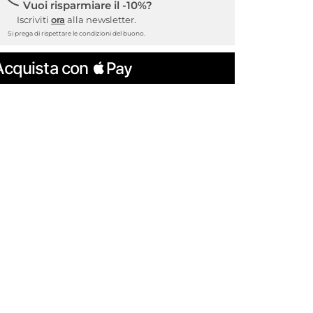
Vuoi risparmiare il -10%?
Iscriviti
ora
alla newsletter.
Si prega di rispettare le condizioni del buono.