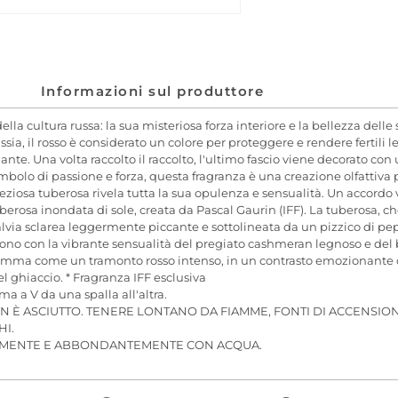
Informazioni sul produttore
lla cultura russa: la sua misteriosa forza interiore e la bellezza delle
sia, il rosso è considerato un colore per proteggere e rendere fertili 
dante. Una volta raccolto il raccolto, l'ultimo fascio viene decorato 
simbolo di passione e forza, questa fragranza è una creazione olfattiva
eziosa tuberosa rivela tutta la sua opulenza e sensualità. Un accord
tuberosa inondata di sole, creata da Pascal Gaurin (IFF). La tuberosa, c
a sclarea leggermente piccante e sottolineata da un pizzico di pepe r
ono con la vibrante sensualità del pregiato cashmeran legnoso e del 
infiamma come un tramonto rosso intenso, in un contrasto emozionant
del ghiaccio. * Fragranza IFF esclusiva
ma a V da una spalla all'altra.
 È ASCIUTTO. TENERE LONTANO DA FIAMME, FONTI DI ACCENSION
HI.
TAMENTE E ABBONDANTEMENTE CON ACQUA.