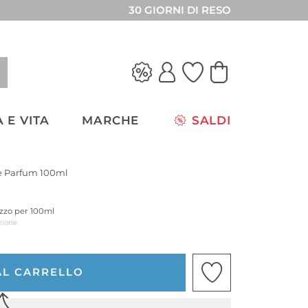
30 GIORNI DI RESO
 E VITA
MARCHE
SALDI
e Parfum 100ml
ezzo per 100ml
zione
AL CARRELLO