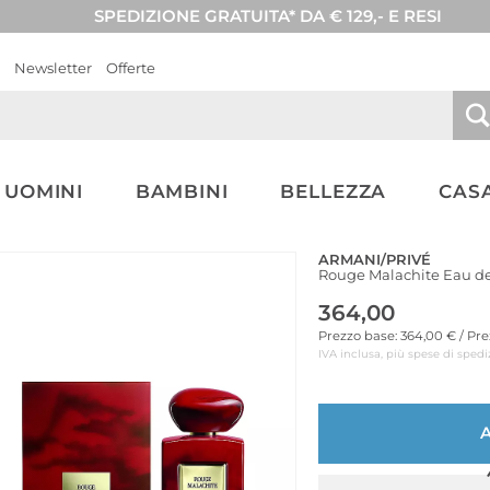
SPEDIZIONE GRATUITA* DA € 129,- E RESI
Newsletter
Offerte
UOMINI
BAMBINI
BELLEZZA
CASA
ARMANI/PRIVÉ
Rouge Malachite Eau d
364,00
Prezzo base: 364,00 € / Pr
IVA inclusa, più spese di spedi