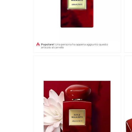
Popolare!
Una persona ha appena aggiunto questo
articolo al carrello