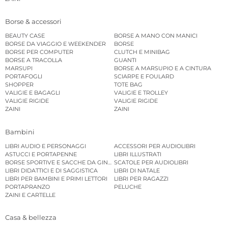
Borse & accessori
BEAUTY CASE
BORSE A MANO CON MANICI
BORSE DA VIAGGIO E WEEKENDER
BORSE
BORSE PER COMPUTER
CLUTCH E MINIBAG
BORSE A TRACOLLA
GUANTI
MARSUPI
BORSE A MARSUPIO E A CINTURA
PORTAFOGLI
SCIARPE E FOULARD
SHOPPER
TOTE BAG
VALIGIE E BAGAGLI
VALIGIE E TROLLEY
VALIGIE RIGIDE
VALIGIE RIGIDE
ZAINI
ZAINI
Bambini
LIBRI AUDIO E PERSONAGGI
ACCESSORI PER AUDIOLIBRI
ASTUCCI E PORTAPENNE
LIBRI ILLUSTRATI
BORSE SPORTIVE E SACCHE DA GINNASTICA
SCATOLE PER AUDIOLIBRI
LIBRI DIDATTICI E DI SAGGISTICA
LIBRI DI NATALE
LIBRI PER BAMBINI E PRIMI LETTORI
LIBRI PER RAGAZZI
PORTAPRANZO
PELUCHE
ZAINI E CARTELLE
Casa & bellezza