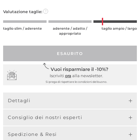
Valutazione taglie:
?
taglio slim / aderente
aderente / adatto /
taglio ampio / largo
appropriato
ESAURITO
Vuoi risparmiare il -10%?
Iscriviti
ora
alla newsletter.
Si prega di rispettare le condizioni del buono.
Dettagli
Consiglio dei nostri esperti
Spedizione & Resi