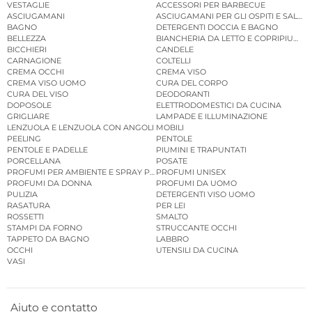
VESTAGLIE
ACCESSORI PER BARBECUE
ASCIUGAMANI
ASCIUGAMANI PER GLI OSPITI E SALVIE
BAGNO
DETERGENTI DOCCIA E BAGNO
BELLEZZA
BIANCHERIA DA LETTO E COPRIPIUMINI
BICCHIERI
CANDELE
CARNAGIONE
COLTELLI
CREMA OCCHI
CREMA VISO
CREMA VISO UOMO
CURA DEL CORPO
CURA DEL VISO
DEODORANTI
DOPOSOLE
ELETTRODOMESTICI DA CUCINA
GRIGLIARE
LAMPADE E ILLUMINAZIONE
LENZUOLA E LENZUOLA CON ANGOLI
MOBILI
PEELING
PENTOLE
PENTOLE E PADELLE
PIUMINI E TRAPUNTATI
PORCELLANA
POSATE
PROFUMI PER AMBIENTE E SPRAY PER AMBIENTE
PROFUMI UNISEX
PROFUMI DA DONNA
PROFUMI DA UOMO
PULIZIA
DETERGENTI VISO UOMO
RASATURA
PER LEI
ROSSETTI
SMALTO
STAMPI DA FORNO
STRUCCANTE OCCHI
TAPPETO DA BAGNO
LABBRO
OCCHI
UTENSILI DA CUCINA
VASI
Aiuto e contatto