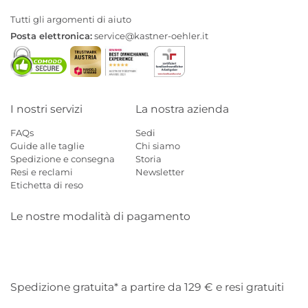
Tutti gli argomenti di aiuto
Posta elettronica:
service@kastner-oehler.it
I nostri servizi
La nostra azienda
FAQs
Sedi
Guide alle taglie
Chi siamo
Spedizione e consegna
Storia
Resi e reclami
Newsletter
Etichetta di reso
Le nostre modalità di pagamento
Mastercard
Visa
Diners
Applepay
Amazon
Paypal
Klarn
Spedizione gratuita* a partire da 129 € e resi gratuiti