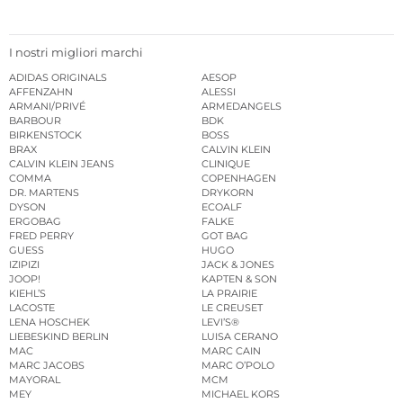
I nostri migliori marchi
ADIDAS ORIGINALS
AESOP
AFFENZAHN
ALESSI
ARMANI/PRIVÉ
ARMEDANGELS
BARBOUR
BDK
BIRKENSTOCK
BOSS
BRAX
CALVIN KLEIN
CALVIN KLEIN JEANS
CLINIQUE
COMMA
COPENHAGEN
DR. MARTENS
DRYKORN
DYSON
ECOALF
ERGOBAG
FALKE
FRED PERRY
GOT BAG
GUESS
HUGO
IZIPIZI
JACK & JONES
JOOP!
KAPTEN & SON
KIEHL’S
LA PRAIRIE
LACOSTE
LE CREUSET
LENA HOSCHEK
LEVI’S®
LIEBESKIND BERLIN
LUISA CERANO
MAC
MARC CAIN
MARC JACOBS
MARC O’POLO
MAYORAL
MCM
MEY
MICHAEL KORS