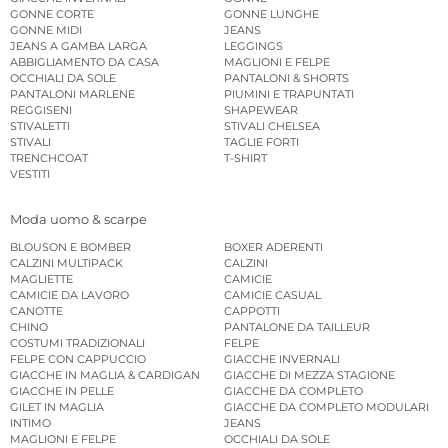
GONNE CORTE
GONNE LUNGHE
GONNE MIDI
JEANS
JEANS A GAMBA LARGA
LEGGINGS
ABBIGLIAMENTO DA CASA
MAGLIONI E FELPE
OCCHIALI DA SOLE
PANTALONI & SHORTS
PANTALONI MARLENE
PIUMINI E TRAPUNTATI
REGGISENI
SHAPEWEAR
STIVALETTI
STIVALI CHELSEA
STIVALI
TAGLIE FORTI
TRENCHCOAT
T-SHIRT
VESTITI
Moda uomo & scarpe
BLOUSON E BOMBER
BOXER ADERENTI
CALZINI MULTIPACK
CALZINI
MAGLIETTE
CAMICIE
CAMICIE DA LAVORO
CAMICIE CASUAL
CANOTTE
CAPPOTTI
CHINO
PANTALONE DA TAILLEUR
COSTUMI TRADIZIONALI
FELPE
FELPE CON CAPPUCCIO
GIACCHE INVERNALI
GIACCHE IN MAGLIA & CARDIGAN
GIACCHE DI MEZZA STAGIONE
GIACCHE IN PELLE
GIACCHE DA COMPLETO
GILET IN MAGLIA
GIACCHE DA COMPLETO MODULARI
INTIMO
JEANS
MAGLIONI E FELPE
OCCHIALI DA SOLE