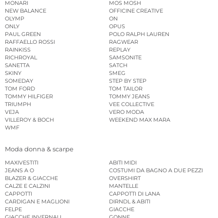
MONARI
MOS MOSH
NEW BALANCE
OFFICINE CREATIVE
OLYMP
ON
ONLY
OPUS
PAUL GREEN
POLO RALPH LAUREN
RAFFAELLO ROSSI
RAGWEAR
RAINKISS
REPLAY
RICHROYAL
SAMSONITE
SANETTA
SATCH
SKINY
SMEG
SOMEDAY
STEP BY STEP
TOM FORD
TOM TAILOR
TOMMY HILFIGER
TOMMY JEANS
TRIUMPH
VEE COLLECTIVE
VEJA
VERO MODA
VILLEROY & BOCH
WEEKEND MAX MARA
WMF
Moda donna & scarpe
MAXIVESTITI
ABITI MIDI
JEANS A O
COSTUMI DA BAGNO A DUE PEZZI
BLAZER & GIACCHE
OVERSHIRT
CALZE E CALZINI
MANTELLE
CAPPOTTI
CAPPOTTI DI LANA
CARDIGAN E MAGLIONI
DIRNDL & ABITI
FELPE
GIACCHE
GIACCHE INVERNALI
GONNE