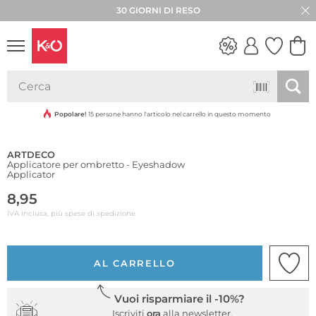
30 GIORNI DI RESO
LOOK
WEDDING
VIBES
Popolare!
15 persone hanno l'articolo nel carrello in questo momento
ARTDECO
Applicatore per ombretto - Eyeshadow
Applicator
8,95
IVA inclusa, più spese di spedizione
AL CARRELLO
Vuoi risparmiare il -10%?
Iscriviti
ora
alla newsletter.