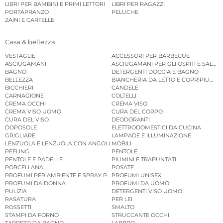
LIBRI PER BAMBINI E PRIMI LETTORI
LIBRI PER RAGAZZI
PORTAPRANZO
PELUCHE
ZAINI E CARTELLE
Casa & bellezza
VESTAGLIE
ACCESSORI PER BARBECUE
ASCIUGAMANI
ASCIUGAMANI PER GLI OSPITI E SALVIE
BAGNO
DETERGENTI DOCCIA E BAGNO
BELLEZZA
BIANCHERIA DA LETTO E COPRIPIUMINI
BICCHIERI
CANDELE
CARNAGIONE
COLTELLI
CREMA OCCHI
CREMA VISO
CREMA VISO UOMO
CURA DEL CORPO
CURA DEL VISO
DEODORANTI
DOPOSOLE
ELETTRODOMESTICI DA CUCINA
GRIGLIARE
LAMPADE E ILLUMINAZIONE
LENZUOLA E LENZUOLA CON ANGOLI
MOBILI
PEELING
PENTOLE
PENTOLE E PADELLE
PIUMINI E TRAPUNTATI
PORCELLANA
POSATE
PROFUMI PER AMBIENTE E SPRAY PER AMBIENTE
PROFUMI UNISEX
PROFUMI DA DONNA
PROFUMI DA UOMO
PULIZIA
DETERGENTI VISO UOMO
RASATURA
PER LEI
ROSSETTI
SMALTO
STAMPI DA FORNO
STRUCCANTE OCCHI