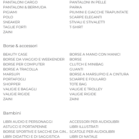
PANTALONI CARGO
PANTALONI IN PELLE
PANTALONI & BERMUDA
PARKA
PIGIAMI
PIUMINI E GIACCHE TRAPUNTATE
POLO
SCARPE ELEGANTI
SNEAKER
STIVALI E STIVALETTI
TAGLIE FORTI
T-SHIRT
ZAINI
Borse & accessori
BEAUTY CASE
BORSE A MANO CON MANICI
BORSE DA VIAGGIO E WEEKENDER
BORSE
BORSE PER COMPUTER
CLUTCH E MINIBAG
BORSE A TRACOLLA
GUANTI
MARSUPI
BORSE A MARSUPIO E A CINTURA
PORTAFOGLI
SCIARPE E FOULARD
SHOPPER
TOTE BAG
VALIGIE E BAGAGLI
VALIGIE E TROLLEY
VALIGIE RIGIDE
VALIGIE RIGIDE
ZAINI
ZAINI
Bambini
LIBRI AUDIO E PERSONAGGI
ACCESSORI PER AUDIOLIBRI
ASTUCCI E PORTAPENNE
LIBRI ILLUSTRATI
BORSE SPORTIVE E SACCHE DA GINNASTICA
SCATOLE PER AUDIOLIBRI
LIBRI DIDATTICI E DI SAGGISTICA
LIBRI DI NATALE