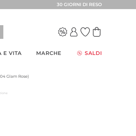
30 GIORNI DI RESO
 E VITA
MARCHE
SALDI
(04 Glam Rose)
zione