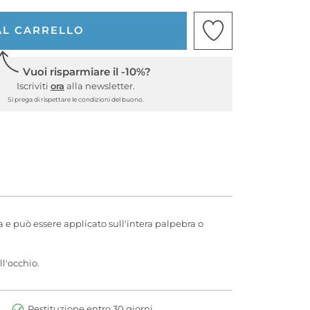
AL CARRELLO
Vuoi risparmiare il -10%?
Iscriviti
ora
alla newsletter.
Si prega di rispettare le condizioni del buono.
ta e può essere applicato sull'intera palpebra o
ll'occhio.
Restituzione entro 30 giorni