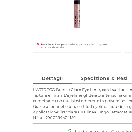
Popolare!
Una persona ha appena aggiunto questo
articolo al carrello
Dettagli
Spedizione & Resi
L'ARTDECO Bronze Glam Eye Liner, con i suoi accenti 
Texture e finish: L'eyeliner glitterato intenso ha una
combinato con qualsiasi ombretto in polvere per cre
Grazie al pennello ultrasottile, l'eyeliner liquido in g
Applicazione: Tracciare una linea lungo l'attaccatura
N° art.:2900284424159
Spedizione gratuita* a partire 