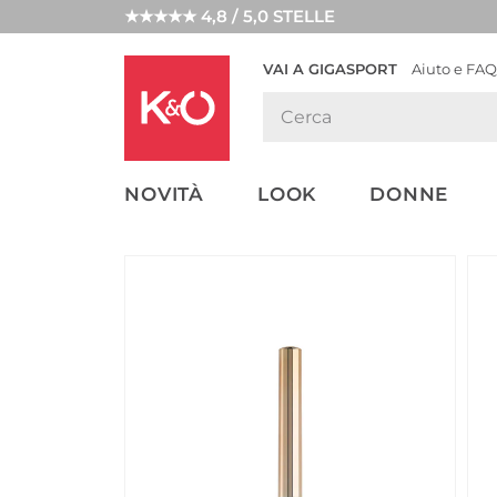
★★★★★ 4,8 / 5,0 STELLE
VAI A GIGASPORT
Aiuto e FAQ
TENDENZE
LOOK
WEDDING
MODA
VIBES
NOVITÀ
LOOK
DONNE