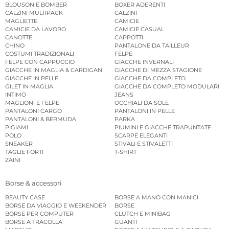
BLOUSON E BOMBER
BOXER ADERENTI
CALZINI MULTIPACK
CALZINI
MAGLIETTE
CAMICIE
CAMICIE DA LAVORO
CAMICIE CASUAL
CANOTTE
CAPPOTTI
CHINO
PANTALONE DA TAILLEUR
COSTUMI TRADIZIONALI
FELPE
FELPE CON CAPPUCCIO
GIACCHE INVERNALI
GIACCHE IN MAGLIA & CARDIGAN
GIACCHE DI MEZZA STAGIONE
GIACCHE IN PELLE
GIACCHE DA COMPLETO
GILET IN MAGLIA
GIACCHE DA COMPLETO MODULARI
INTIMO
JEANS
MAGLIONI E FELPE
OCCHIALI DA SOLE
PANTALONI CARGO
PANTALONI IN PELLE
PANTALONI & BERMUDA
PARKA
PIGIAMI
PIUMINI E GIACCHE TRAPUNTATE
POLO
SCARPE ELEGANTI
SNEAKER
STIVALI E STIVALETTI
TAGLIE FORTI
T-SHIRT
ZAINI
Borse & accessori
BEAUTY CASE
BORSE A MANO CON MANICI
BORSE DA VIAGGIO E WEEKENDER
BORSE
BORSE PER COMPUTER
CLUTCH E MINIBAG
BORSE A TRACOLLA
GUANTI