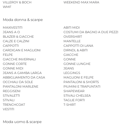
VILLEROY & BOCH
WEEKEND MAX MARA
WMF
Moda donna & scarpe
MAXIVESTITI
ABITI MIDI
JEANS A O
COSTUMI DA BAGNO A DUE PEZZI
BLAZER & GIACCHE
OVERSHIRT
CALZE E CALZINI
MANTELLE
CAPPOTTI
CAPPOTTI DI LANA
CARDIGAN E MAGLIONI
DIRNDL & ABITI
FELPE
GIACCHE
GIACCHE INVERNALI
GONNE
GONNE CORTE
GONNE LUNGHE
GONNE MIDI
JEANS
JEANS A GAMBA LARGA
LEGGINGS
ABBIGLIAMENTO DA CASA
MAGLIONI E FELPE
OCCHIALI DA SOLE
PANTALONI & SHORTS
PANTALONI MARLENE
PIUMINI E TRAPUNTATI
REGGISENI
SHAPEWEAR
STIVALETTI
STIVALI CHELSEA
STIVALI
TAGLIE FORTI
TRENCHCOAT
T-SHIRT
VESTITI
Moda uomo & scarpe