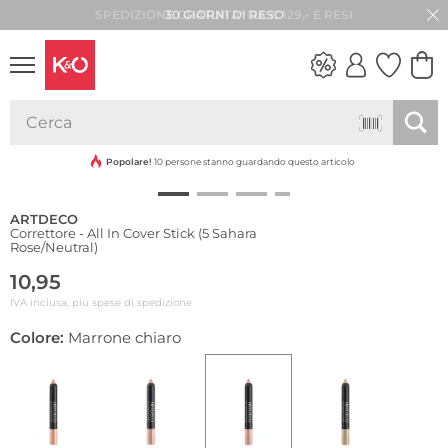
30 GIORNI DI RESO
LOOK
WEDDING
VIBES
Popolare!
10 persone stanno guardando questo articolo
ARTDECO
Correttore - All In Cover Stick (5 Sahara
Rose/Neutral)
10,95
IVA inclusa, più spese di spedizione
Colore:
Marrone chiaro