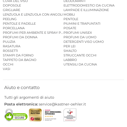
CURA DEL VISO
DEODORANTI
DOPOSOLE
ELETTRODOMESTICI DA CUCINA
GRIGLIARE
LAMPADE E ILLUMINAZIONE
LENZUOLA E LENZUOLA CON ANGOLI
MOBILI
PEELING
PENTOLE
PENTOLE E PADELLE
PIUMINI E TRAPUNTATI
PORCELLANA
POSATE
PROFUMI PER AMBIENTE E SPRAY PER AMBIENTE
PROFUMI UNISEX
PROFUMI DA DONNA
PROFUMI DA UOMO
PULIZIA
DETERGENTI VISO UOMO
RASATURA
PER LEI
ROSSETTI
SMALTO
STAMPI DA FORNO
STRUCCANTE OCCHI
TAPPETO DA BAGNO
LABBRO
OCCHI
UTENSILI DA CUCINA
VASI
Aiuto e contatto
Tutti gli argomenti di aiuto
Posta elettronica:
service@kastner-oehler.it