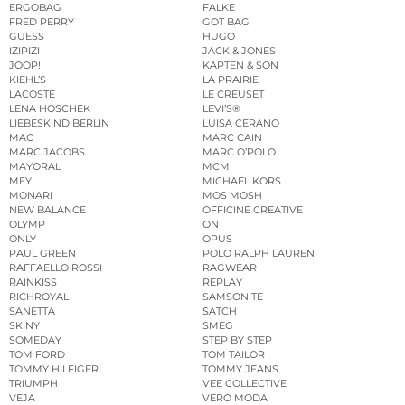
ERGOBAG
FALKE
FRED PERRY
GOT BAG
GUESS
HUGO
IZIPIZI
JACK & JONES
JOOP!
KAPTEN & SON
KIEHL’S
LA PRAIRIE
LACOSTE
LE CREUSET
LENA HOSCHEK
LEVI’S®
LIEBESKIND BERLIN
LUISA CERANO
MAC
MARC CAIN
MARC JACOBS
MARC O’POLO
MAYORAL
MCM
MEY
MICHAEL KORS
MONARI
MOS MOSH
NEW BALANCE
OFFICINE CREATIVE
OLYMP
ON
ONLY
OPUS
PAUL GREEN
POLO RALPH LAUREN
RAFFAELLO ROSSI
RAGWEAR
RAINKISS
REPLAY
RICHROYAL
SAMSONITE
SANETTA
SATCH
SKINY
SMEG
SOMEDAY
STEP BY STEP
TOM FORD
TOM TAILOR
TOMMY HILFIGER
TOMMY JEANS
TRIUMPH
VEE COLLECTIVE
VEJA
VERO MODA