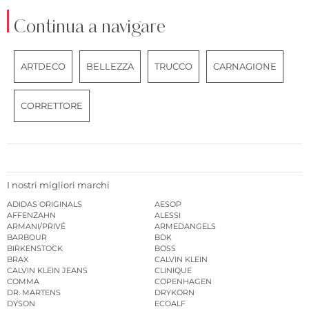
Continua a navigare
ARTDECO
BELLEZZA
TRUCCO
CARNAGIONE
CORRETTORE
I nostri migliori marchi
ADIDAS ORIGINALS
AESOP
AFFENZAHN
ALESSI
ARMANI/PRIVÉ
ARMEDANGELS
BARBOUR
BDK
BIRKENSTOCK
BOSS
BRAX
CALVIN KLEIN
CALVIN KLEIN JEANS
CLINIQUE
COMMA
COPENHAGEN
DR. MARTENS
DRYKORN
DYSON
ECOALF