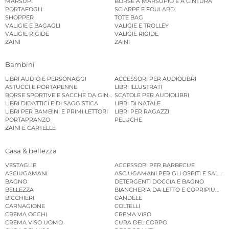
MARSUPI
BORSE A MARSUPIO E A CINTURA
PORTAFOGLI
SCIARPE E FOULARD
SHOPPER
TOTE BAG
VALIGIE E BAGAGLI
VALIGIE E TROLLEY
VALIGIE RIGIDE
VALIGIE RIGIDE
ZAINI
ZAINI
Bambini
LIBRI AUDIO E PERSONAGGI
ACCESSORI PER AUDIOLIBRI
ASTUCCI E PORTAPENNE
LIBRI ILLUSTRATI
BORSE SPORTIVE E SACCHE DA GINNASTICA
SCATOLE PER AUDIOLIBRI
LIBRI DIDATTICI E DI SAGGISTICA
LIBRI DI NATALE
LIBRI PER BAMBINI E PRIMI LETTORI
LIBRI PER RAGAZZI
PORTAPRANZO
PELUCHE
ZAINI E CARTELLE
Casa & bellezza
VESTAGLIE
ACCESSORI PER BARBECUE
ASCIUGAMANI
ASCIUGAMANI PER GLI OSPITI E SALVIE
BAGNO
DETERGENTI DOCCIA E BAGNO
BELLEZZA
BIANCHERIA DA LETTO E COPRIPIUMINI
BICCHIERI
CANDELE
CARNAGIONE
COLTELLI
CREMA OCCHI
CREMA VISO
CREMA VISO UOMO
CURA DEL CORPO