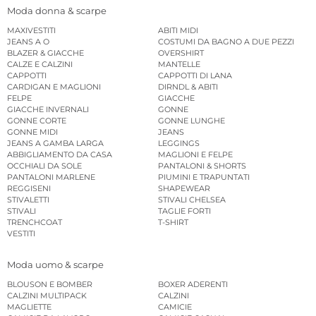
Moda donna & scarpe
MAXIVESTITI
ABITI MIDI
JEANS A O
COSTUMI DA BAGNO A DUE PEZZI
BLAZER & GIACCHE
OVERSHIRT
CALZE E CALZINI
MANTELLE
CAPPOTTI
CAPPOTTI DI LANA
CARDIGAN E MAGLIONI
DIRNDL & ABITI
FELPE
GIACCHE
GIACCHE INVERNALI
GONNE
GONNE CORTE
GONNE LUNGHE
GONNE MIDI
JEANS
JEANS A GAMBA LARGA
LEGGINGS
ABBIGLIAMENTO DA CASA
MAGLIONI E FELPE
OCCHIALI DA SOLE
PANTALONI & SHORTS
PANTALONI MARLENE
PIUMINI E TRAPUNTATI
REGGISENI
SHAPEWEAR
STIVALETTI
STIVALI CHELSEA
STIVALI
TAGLIE FORTI
TRENCHCOAT
T-SHIRT
VESTITI
Moda uomo & scarpe
BLOUSON E BOMBER
BOXER ADERENTI
CALZINI MULTIPACK
CALZINI
MAGLIETTE
CAMICIE