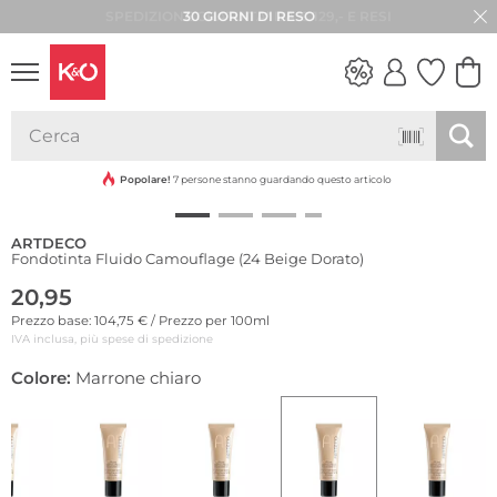
30 GIORNI DI RESO
LOOK
WEDDING
VIBES
Popolare!
7 persone stanno guardando questo articolo
ARTDECO
Fondotinta Fluido Camouflage (24 Beige Dorato)
20,95
Prezzo base: 104,75 € / Prezzo per 100ml
IVA inclusa, più spese di spedizione
Colore:
Marrone chiaro