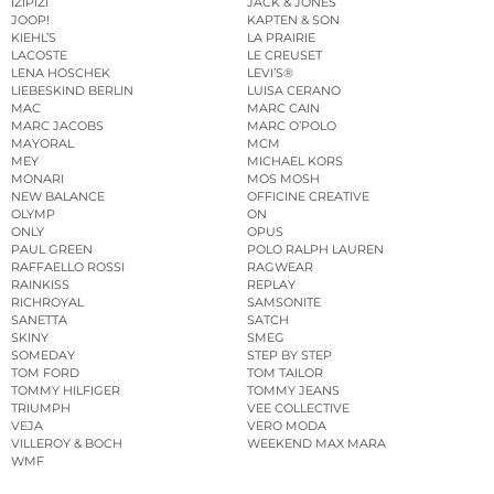
IZIPIZI
JACK & JONES
JOOP!
KAPTEN & SON
KIEHL’S
LA PRAIRIE
LACOSTE
LE CREUSET
LENA HOSCHEK
LEVI’S®
LIEBESKIND BERLIN
LUISA CERANO
MAC
MARC CAIN
MARC JACOBS
MARC O’POLO
MAYORAL
MCM
MEY
MICHAEL KORS
MONARI
MOS MOSH
NEW BALANCE
OFFICINE CREATIVE
OLYMP
ON
ONLY
OPUS
PAUL GREEN
POLO RALPH LAUREN
RAFFAELLO ROSSI
RAGWEAR
RAINKISS
REPLAY
RICHROYAL
SAMSONITE
SANETTA
SATCH
SKINY
SMEG
SOMEDAY
STEP BY STEP
TOM FORD
TOM TAILOR
TOMMY HILFIGER
TOMMY JEANS
TRIUMPH
VEE COLLECTIVE
VEJA
VERO MODA
VILLEROY & BOCH
WEEKEND MAX MARA
WMF