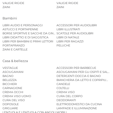
VALIGIE RIGIDE
VALIGIE RIGIDE
ZAINI
ZAINI
Bambini
LIBRI AUDIO E PERSONAGGI
ACCESSORI PER AUDIOLIBRI
ASTUCCI E PORTAPENNE
LIBRI ILLUSTRATI
BORSE SPORTIVE E SACCHE DA GINNASTICA
SCATOLE PER AUDIOLIBRI
LIBRI DIDATTICI E DI SAGGISTICA
LIBRI DI NATALE
LIBRI PER BAMBINI E PRIMI LETTORI
LIBRI PER RAGAZZI
PORTAPRANZO
PELUCHE
ZAINI E CARTELLE
Casa & bellezza
VESTAGLIE
ACCESSORI PER BARBECUE
ASCIUGAMANI
ASCIUGAMANI PER GLI OSPITI E SALVIE
BAGNO
DETERGENTI DOCCIA E BAGNO
BELLEZZA
BIANCHERIA DA LETTO E COPRIPIUMINI
BICCHIERI
CANDELE
CARNAGIONE
COLTELLI
CREMA OCCHI
CREMA VISO
CREMA VISO UOMO
CURA DEL CORPO
CURA DEL VISO
DEODORANTI
DOPOSOLE
ELETTRODOMESTICI DA CUCINA
GRIGLIARE
LAMPADE E ILLUMINAZIONE
LENZUOLA E LENZUOLA CON ANGOLI
MOBILI