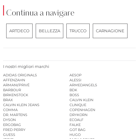
Continua a navigare
ARTDECO
BELLEZZA
TRUCCO
CARNAGIONE
I nostri migliori marchi
ADIDAS ORIGINALS
AESOP
AFFENZAHN
ALESSI
ARMANI/PRIVÉ
ARMEDANGELS
BARBOUR
BDK
BIRKENSTOCK
BOSS
BRAX
CALVIN KLEIN
CALVIN KLEIN JEANS
CLINIQUE
COMMA
COPENHAGEN
DR. MARTENS
DRYKORN
DYSON
ECOALF
ERGOBAG
FALKE
FRED PERRY
GOT BAG
GUESS
HUGO