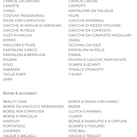
CAMICIE DA LAVORO
CAMICIE CASUAL
CANOTTE
CAPPOTTI
CHINO
PANTALONE DA TAILLEUR
COSTUMI TRADIZIONALI
FELPE
FELPE CON CAPPUCCIO
GIACCHE INVERNALI
GIACCHE IN MAGLIA & CARDIGAN
GIACCHE DI MEZZA STAGIONE
GIACCHE IN PELLE
GIACCHE DA COMPLETO
GILET IN MAGLIA
GIACCHE DA COMPLETO MODULARI
INTIMO
JEANS
MAGLIONI E FELPE
OCCHIALI DA SOLE
PANTALONI CARGO
PANTALONI IN PELLE
PANTALONI & BERMUDA
PARKA
PIGIAMI
PIUMINI E GIACCHE TRAPUNTATE
POLO
SCARPE ELEGANTI
SNEAKER
STIVALI E STIVALETTI
TAGLIE FORTI
T-SHIRT
ZAINI
Borse & accessori
BEAUTY CASE
BORSE A MANO CON MANICI
BORSE DA VIAGGIO E WEEKENDER
BORSE
BORSE PER COMPUTER
CLUTCH E MINIBAG
BORSE A TRACOLLA
GUANTI
MARSUPI
BORSE A MARSUPIO E A CINTURA
PORTAFOGLI
SCIARPE E FOULARD
SHOPPER
TOTE BAG
VALIGIE E BAGAGLI
VALIGIE E TROLLEY