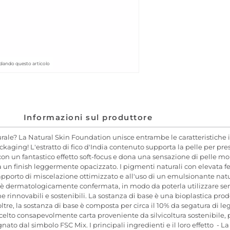
dando questo articolo
Informazioni sul produttore
urale? La Natural Skin Foundation unisce entrambe le caratteristiche 
kaging! L'estratto di fico d'India contenuto supporta la pelle per prese
 con un fantastico effetto soft-focus e dona una sensazione di pelle mor
a un finish leggermente opacizzato. I pigmenti naturali con elevata fe
apporto di miscelazione ottimizzato e all'uso di un emulsionante nat
on è dermatologicamente confermata, in modo da poterla utilizzare sen
e rinnovabili e sostenibili. La sostanza di base è una bioplastica pr
e, la sostanza di base è composta per circa il 10% da segatura di legn
elto consapevolmente carta proveniente da silvicoltura sostenibile, p
ato dal simbolo FSC Mix. I principali ingredienti e il loro effetto - 