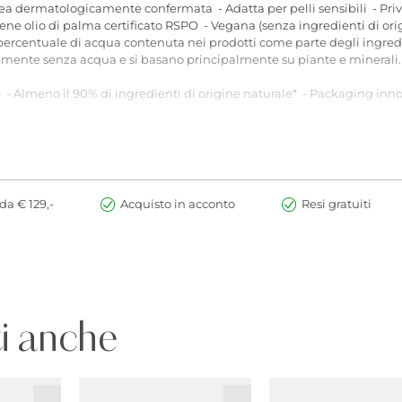
nea dermatologicamente confermata - Adatta per pelli sensibili - Priva 
e olio di palma certificato RSPO - Vegana (senza ingredienti di ori
ercentuale di acqua contenuta nei prodotti come parte degli ingredie
amente senza acqua e si basano principalmente su piante e minerali. I
e - Almeno il 90% di ingredienti di origine naturale* - Packaging in
a pelle con la punta delle dita o con un pennello per fondotinta. A tal
nte sulla pelle. Per una maggiore coprenza, puoi anche utilizzare sp
da € 129,-
Acquisto in acconto
Resi gratuiti
i anche