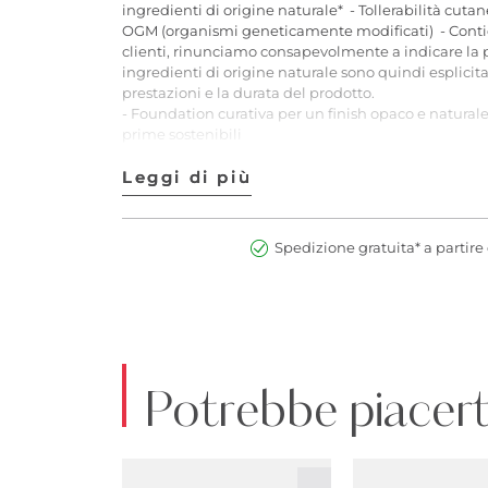
ingredienti di origine naturale* - Tollerabilità cuta
OGM (organismi geneticamente modificati) - Contien
clienti, rinunciamo consapevolmente a indicare la p
ingredienti di origine naturale sono quindi esplicit
prestazioni e la durata del prodotto.
- Foundation curativa per un finish opaco e natural
prime sostenibili
Applicazione: Applica la Natural Skin Foundation sull
un Oval Brush per applicare la Foundation direttame
Leggi di più
Leggi di più
N° art.:2900274980191
Spedizione gratuita* a partire 
Potrebbe piacert