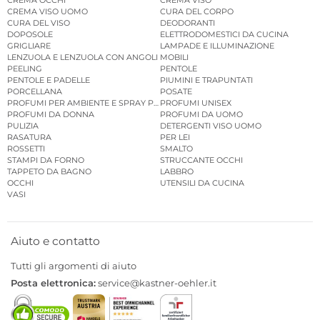
CREMA VISO UOMO
CURA DEL CORPO
CURA DEL VISO
DEODORANTI
DOPOSOLE
ELETTRODOMESTICI DA CUCINA
GRIGLIARE
LAMPADE E ILLUMINAZIONE
LENZUOLA E LENZUOLA CON ANGOLI
MOBILI
PEELING
PENTOLE
PENTOLE E PADELLE
PIUMINI E TRAPUNTATI
PORCELLANA
POSATE
PROFUMI PER AMBIENTE E SPRAY PER AMBIENTE
PROFUMI UNISEX
PROFUMI DA DONNA
PROFUMI DA UOMO
PULIZIA
DETERGENTI VISO UOMO
RASATURA
PER LEI
ROSSETTI
SMALTO
STAMPI DA FORNO
STRUCCANTE OCCHI
TAPPETO DA BAGNO
LABBRO
OCCHI
UTENSILI DA CUCINA
VASI
Aiuto e contatto
Tutti gli argomenti di aiuto
Posta elettronica:
service@kastner-oehler.it