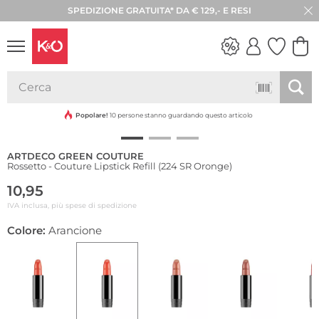
SPEDIZIONE GRATUITA* DA € 129,- E RESI
30 GIORNI DI RESO
LOOK
WEDDING
VIBES
Popolare!
10 persone stanno guardando questo articolo
ARTDECO GREEN COUTURE
Rossetto - Couture Lipstick Refill (224 SR Oronge)
10,95
IVA inclusa, più spese di spedizione
Colore:
Arancione