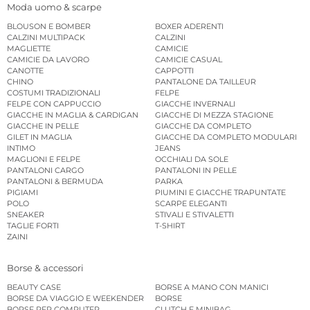
Moda uomo & scarpe
BLOUSON E BOMBER
BOXER ADERENTI
CALZINI MULTIPACK
CALZINI
MAGLIETTE
CAMICIE
CAMICIE DA LAVORO
CAMICIE CASUAL
CANOTTE
CAPPOTTI
CHINO
PANTALONE DA TAILLEUR
COSTUMI TRADIZIONALI
FELPE
FELPE CON CAPPUCCIO
GIACCHE INVERNALI
GIACCHE IN MAGLIA & CARDIGAN
GIACCHE DI MEZZA STAGIONE
GIACCHE IN PELLE
GIACCHE DA COMPLETO
GILET IN MAGLIA
GIACCHE DA COMPLETO MODULARI
INTIMO
JEANS
MAGLIONI E FELPE
OCCHIALI DA SOLE
PANTALONI CARGO
PANTALONI IN PELLE
PANTALONI & BERMUDA
PARKA
PIGIAMI
PIUMINI E GIACCHE TRAPUNTATE
POLO
SCARPE ELEGANTI
SNEAKER
STIVALI E STIVALETTI
TAGLIE FORTI
T-SHIRT
ZAINI
Borse & accessori
BEAUTY CASE
BORSE A MANO CON MANICI
BORSE DA VIAGGIO E WEEKENDER
BORSE
BORSE PER COMPUTER
CLUTCH E MINIBAG