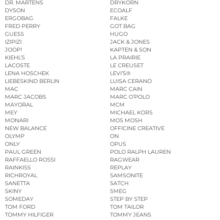
DR. MARTENS
DRYKORN
DYSON
ECOALF
ERGOBAG
FALKE
FRED PERRY
GOT BAG
GUESS
HUGO
IZIPIZI
JACK & JONES
JOOP!
KAPTEN & SON
KIEHL’S
LA PRAIRIE
LACOSTE
LE CREUSET
LENA HOSCHEK
LEVI’S®
LIEBESKIND BERLIN
LUISA CERANO
MAC
MARC CAIN
MARC JACOBS
MARC O’POLO
MAYORAL
MCM
MEY
MICHAEL KORS
MONARI
MOS MOSH
NEW BALANCE
OFFICINE CREATIVE
OLYMP
ON
ONLY
OPUS
PAUL GREEN
POLO RALPH LAUREN
RAFFAELLO ROSSI
RAGWEAR
RAINKISS
REPLAY
RICHROYAL
SAMSONITE
SANETTA
SATCH
SKINY
SMEG
SOMEDAY
STEP BY STEP
TOM FORD
TOM TAILOR
TOMMY HILFIGER
TOMMY JEANS