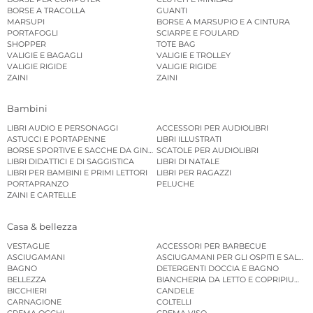
BORSE A TRACOLLA
GUANTI
MARSUPI
BORSE A MARSUPIO E A CINTURA
PORTAFOGLI
SCIARPE E FOULARD
SHOPPER
TOTE BAG
VALIGIE E BAGAGLI
VALIGIE E TROLLEY
VALIGIE RIGIDE
VALIGIE RIGIDE
ZAINI
ZAINI
Bambini
LIBRI AUDIO E PERSONAGGI
ACCESSORI PER AUDIOLIBRI
ASTUCCI E PORTAPENNE
LIBRI ILLUSTRATI
BORSE SPORTIVE E SACCHE DA GINNASTICA
SCATOLE PER AUDIOLIBRI
LIBRI DIDATTICI E DI SAGGISTICA
LIBRI DI NATALE
LIBRI PER BAMBINI E PRIMI LETTORI
LIBRI PER RAGAZZI
PORTAPRANZO
PELUCHE
ZAINI E CARTELLE
Casa & bellezza
VESTAGLIE
ACCESSORI PER BARBECUE
ASCIUGAMANI
ASCIUGAMANI PER GLI OSPITI E SALVIE
BAGNO
DETERGENTI DOCCIA E BAGNO
BELLEZZA
BIANCHERIA DA LETTO E COPRIPIUMINI
BICCHIERI
CANDELE
CARNAGIONE
COLTELLI
CREMA OCCHI
CREMA VISO