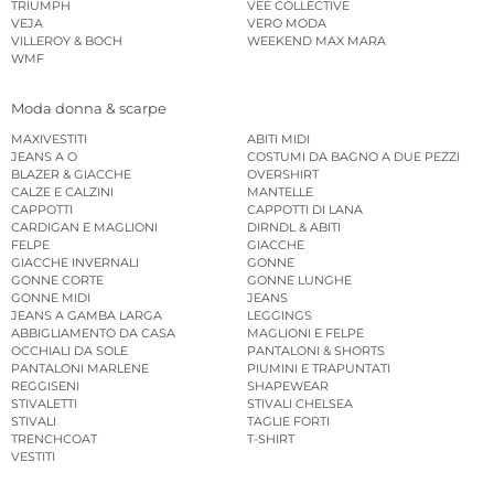
TRIUMPH
VEE COLLECTIVE
VEJA
VERO MODA
VILLEROY & BOCH
WEEKEND MAX MARA
WMF
Moda donna & scarpe
MAXIVESTITI
ABITI MIDI
JEANS A O
COSTUMI DA BAGNO A DUE PEZZI
BLAZER & GIACCHE
OVERSHIRT
CALZE E CALZINI
MANTELLE
CAPPOTTI
CAPPOTTI DI LANA
CARDIGAN E MAGLIONI
DIRNDL & ABITI
FELPE
GIACCHE
GIACCHE INVERNALI
GONNE
GONNE CORTE
GONNE LUNGHE
GONNE MIDI
JEANS
JEANS A GAMBA LARGA
LEGGINGS
ABBIGLIAMENTO DA CASA
MAGLIONI E FELPE
OCCHIALI DA SOLE
PANTALONI & SHORTS
PANTALONI MARLENE
PIUMINI E TRAPUNTATI
REGGISENI
SHAPEWEAR
STIVALETTI
STIVALI CHELSEA
STIVALI
TAGLIE FORTI
TRENCHCOAT
T-SHIRT
VESTITI