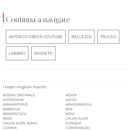
Continua a navigare
ARTDECO GREEN COUTURE
BELLEZZA
TRUCCO
LABBRO
ROSSETTI
I nostri migliori marchi
ADIDAS ORIGINALS
AESOP
AFFENZAHN
ALESSI
ARMANI/PRIVÉ
ARMEDANGELS
BARBOUR
BDK
BIRKENSTOCK
BOSS
BRAX
CALVIN KLEIN
CALVIN KLEIN JEANS
CLINIQUE
COMMA
COPENHAGEN