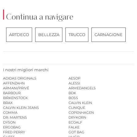
Continua a navigare
ARTDECO
BELLEZZA
TRUCCO
CARNAGIONE
I nostri migliori marchi
ADIDAS ORIGINALS
AESOP
AFFENZAHN
ALESSI
ARMANI/PRIVÉ
ARMEDANGELS
BARBOUR
BDK
BIRKENSTOCK
BOSS
BRAX
CALVIN KLEIN
CALVIN KLEIN JEANS
CLINIQUE
COMMA
COPENHAGEN
DR. MARTENS
DRYKORN
DYSON
ECOALF
ERGOBAG
FALKE
FRED PERRY
GOT BAG