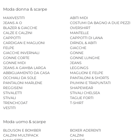
Moda donna & scarpe
MAXIVESTITI
ABITI MIDI
JEANS A O
COSTUMI DA BAGNO A DUE PEZZI
BLAZER & GIACCHE
OVERSHIRT
CALZE E CALZINI
MANTELLE
CAPPOTTI
CAPPOTTI DI LANA
CARDIGAN E MAGLIONI
DIRNDL & ABITI
FELPE
GIACCHE
GIACCHE INVERNALI
GONNE
GONNE CORTE
GONNE LUNGHE
GONNE MIDI
JEANS
JEANS A GAMBA LARGA
LEGGINGS
ABBIGLIAMENTO DA CASA
MAGLIONI E FELPE
OCCHIALI DA SOLE
PANTALONI & SHORTS
PANTALONI MARLENE
PIUMINI E TRAPUNTATI
REGGISENI
SHAPEWEAR
STIVALETTI
STIVALI CHELSEA
STIVALI
TAGLIE FORTI
TRENCHCOAT
T-SHIRT
VESTITI
Moda uomo & scarpe
BLOUSON E BOMBER
BOXER ADERENTI
CALZINI MULTIPACK
CALZINI