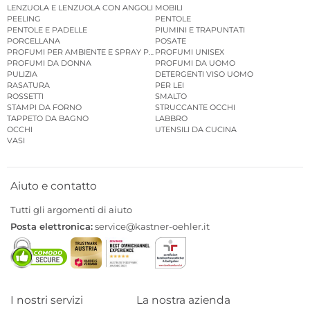
LENZUOLA E LENZUOLA CON ANGOLI
MOBILI
PEELING
PENTOLE
PENTOLE E PADELLE
PIUMINI E TRAPUNTATI
PORCELLANA
POSATE
PROFUMI PER AMBIENTE E SPRAY PER AMBIENTE
PROFUMI UNISEX
PROFUMI DA DONNA
PROFUMI DA UOMO
PULIZIA
DETERGENTI VISO UOMO
RASATURA
PER LEI
ROSSETTI
SMALTO
STAMPI DA FORNO
STRUCCANTE OCCHI
TAPPETO DA BAGNO
LABBRO
OCCHI
UTENSILI DA CUCINA
VASI
Aiuto e contatto
Tutti gli argomenti di aiuto
Posta elettronica:
service@kastner-oehler.it
I nostri servizi
La nostra azienda