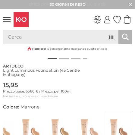
30 GIORNI DI RESO
LOOK
WEDDING
VIBES
Popolare!
12 persone stanno guardando questo articolo
ARTDECO
Light Luminous Foundation (45 Gentle
Mahogany)
15,95
Prezzo base: 63,80 € / Prezzo per 100ml
IVA inclusa, più spese di spedizione
Colore:
Marrone