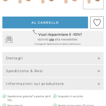
AL CARRELLO
Vuoi risparmiare il -10%?
Iscriviti
ora
alla newsletter.
Si prega di rispettare le condizioni del buono.
Dettagli
Spedizione & Resi
Informazioni sul produttore
Spedizione gratuita* a partire da €
Acquisto in acconto
129,-
Resi gratuiti
Restituzione entro 30 giorni