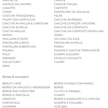
MAGLIETTE
CAMICIE
CAMICIE DA LAVORO
CAMICIE CASUAL
CANOTTE
CAPPOTTI
CHINO
PANTALONE DA TAILLEUR
COSTUMI TRADIZIONALI
FELPE
FELPE CON CAPPUCCIO
GIACCHE INVERNALI
GIACCHE IN MAGLIA & CARDIGAN
GIACCHE DI MEZZA STAGIONE
GIACCHE IN PELLE
GIACCHE DA COMPLETO
GILET IN MAGLIA
GIACCHE DA COMPLETO MODULARI
INTIMO
JEANS
MAGLIONI E FELPE
OCCHIALI DA SOLE
PANTALONI CARGO
PANTALONI IN PELLE
PANTALONI & BERMUDA
PARKA
PIGIAMI
PIUMINI E GIACCHE TRAPUNTATE
POLO
SCARPE ELEGANTI
SNEAKER
STIVALI E STIVALETTI
TAGLIE FORTI
T-SHIRT
ZAINI
Borse & accessori
BEAUTY CASE
BORSE A MANO CON MANICI
BORSE DA VIAGGIO E WEEKENDER
BORSE
BORSE PER COMPUTER
CLUTCH E MINIBAG
BORSE A TRACOLLA
GUANTI
MARSUPI
BORSE A MARSUPIO E A CINTURA
PORTAFOGLI
SCIARPE E FOULARD
SHOPPER
TOTE BAG