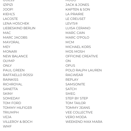
GUESS
HUGO
IZIPIZI
JACK & JONES
JOOP!
KAPTEN & SON
KIEHL’S
LA PRAIRIE
LACOSTE
LE CREUSET
LENA HOSCHEK
LEVI’S®
LIEBESKIND BERLIN
LUISA CERANO
MAC
MARC CAIN
MARC JACOBS
MARC O’POLO
MAYORAL
MCM
MEY
MICHAEL KORS
MONARI
MOS MOSH
NEW BALANCE
OFFICINE CREATIVE
OLYMP
ON
ONLY
OPUS
PAUL GREEN
POLO RALPH LAUREN
RAFFAELLO ROSSI
RAGWEAR
RAINKISS
REPLAY
RICHROYAL
SAMSONITE
SANETTA
SATCH
SKINY
SMEG
SOMEDAY
STEP BY STEP
TOM FORD
TOM TAILOR
TOMMY HILFIGER
TOMMY JEANS
TRIUMPH
VEE COLLECTIVE
VEJA
VERO MODA
VILLEROY & BOCH
WEEKEND MAX MARA
WMF