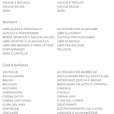
VALIGIE E BAGAGLI
VALIGIE E TROLLEY
VALIGIE RIGIDE
VALIGIE RIGIDE
ZAINI
ZAINI
Bambini
LIBRI AUDIO E PERSONAGGI
ACCESSORI PER AUDIOLIBRI
ASTUCCI E PORTAPENNE
LIBRI ILLUSTRATI
BORSE SPORTIVE E SACCHE DA GINNASTICA
SCATOLE PER AUDIOLIBRI
LIBRI DIDATTICI E DI SAGGISTICA
LIBRI DI NATALE
LIBRI PER BAMBINI E PRIMI LETTORI
LIBRI PER RAGAZZI
PORTAPRANZO
PELUCHE
ZAINI E CARTELLE
Casa & bellezza
VESTAGLIE
ACCESSORI PER BARBECUE
ASCIUGAMANI
ASCIUGAMANI PER GLI OSPITI E SALVIE
BAGNO
DETERGENTI DOCCIA E BAGNO
BELLEZZA
BIANCHERIA DA LETTO E COPRIPIUMINI
BICCHIERI
CANDELE
CARNAGIONE
COLTELLI
CREMA OCCHI
CREMA VISO
CREMA VISO UOMO
CURA DEL CORPO
CURA DEL VISO
DEODORANTI
DOPOSOLE
ELETTRODOMESTICI DA CUCINA
GRIGLIARE
LAMPADE E ILLUMINAZIONE