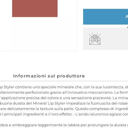
Informazioni sul produttore
Lip Styler contiene uno speciale minerale che, con la sua lucentezza, 
ulteriormente perfezionato grazie all'innovativo meccanismo. La forma
pplicazione precisa del colore e una sensazione piacevole. La mina p
uona durata del Mineral Lip Styler impedisce la fuoriuscita del rossett
volare delicatamente la texture sulla pelle. Questo complesso di ingredi
principali ingredienti e il loro effetto: - L'acido ialuronico agisce co
bbra e ombreggiare leggermente le labbra per prolungare la durata del