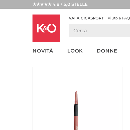
★★★★★ 4,8 / 5,0 STELLE
VAI A GIGASPORT
Aiuto e FAQ
TENDENZE
LOOK
WEDDING
MODA
VIBES
NOVITÀ
LOOK
DONNE