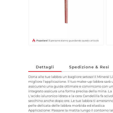
Popolare!
15 persone stanno guardando questo articolo
Dettagli
Spedizione & Resi
Dona alle tue labbra un bagliore setoso! Il Mineral 
migliora l'applicazione. Il tuo make-up labbra sarà 
assicurano una guida ottimale e convincono con un'a
integrato assicura una forma precisa della mina. La b
L'acido ialuronico idrata e la cera Candelilla fa sci
secchino anche dopo ore. Le tue labbra ti ameranno! I 
pelle delicata delle labbra morbida ed elastica
Applicazione: Passare la matita lungo il contorno la