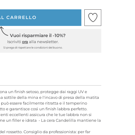
AL CARRELLO
Vuoi risparmiare il -10%?
Iscriviti
ora
alla newsletter.
Si prega di rispettare le condizioni del buono.
dona un finish setoso, protegge dai raggi UV e
 sottile della mina e l'incavo di presa della matita
uò essere facilmente ritratta e il temperino
o e garantisce così un finish labbra perfetto.
enti eccellenti assicura che le tue labbra non si
me un filler e idrata - La cera Candelilla mantiene la
 rossetto. Consiglio da professionista: per far