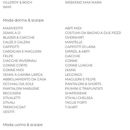
VILLEROY & BOCH
WEEKEND MAX MARA
WMF
Moda donna & scarpe
MAXIVESTITI
ABITI MIDI
JEANS A O
COSTUMI DA BAGNO A DUE PEZZI
BLAZER & GIACCHE
OVERSHIRT
CALZE E CALZINI
MANTELLE
CAPPOTTI
CAPPOTTI DI LANA
CARDIGAN E MAGLIONI
DIRNDL & ABITI
FELPE
GIACCHE
GIACCHE INVERNALI
GONNE
GONNE CORTE
GONNE LUNGHE
GONNE MIDI
JEANS
JEANS A GAMBA LARGA
LEGGINGS
ABBIGLIAMENTO DA CASA
MAGLIONI E FELPE
OCCHIALI DA SOLE
PANTALONI & SHORTS
PANTALONI MARLENE
PIUMINI E TRAPUNTATI
REGGISENI
SHAPEWEAR
STIVALETTI
STIVALI CHELSEA
STIVALI
TAGLIE FORTI
TRENCHCOAT
T-SHIRT
VESTITI
Moda uomo & scarpe