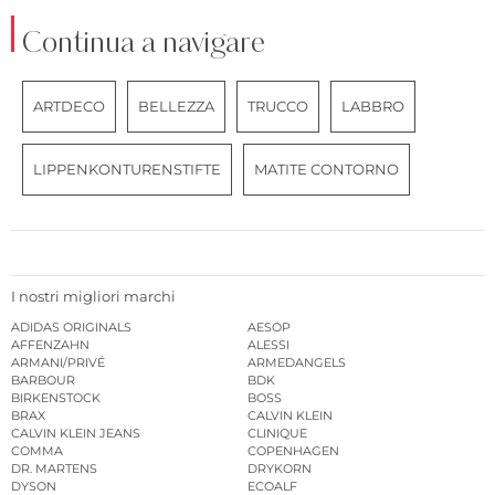
Continua a navigare
ARTDECO
BELLEZZA
TRUCCO
LABBRO
LIPPENKONTURENSTIFTE
MATITE CONTORNO
I nostri migliori marchi
ADIDAS ORIGINALS
AESOP
AFFENZAHN
ALESSI
ARMANI/PRIVÉ
ARMEDANGELS
BARBOUR
BDK
BIRKENSTOCK
BOSS
BRAX
CALVIN KLEIN
CALVIN KLEIN JEANS
CLINIQUE
COMMA
COPENHAGEN
DR. MARTENS
DRYKORN
DYSON
ECOALF