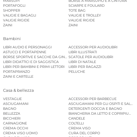
MARSUPI
BORSE A MARSUPIO E A CINTURA
PORTAFOGLI
SCIARPE E FOULARD
SHOPPER
TOTE BAG
VALIGIE E BAGAGLI
VALIGIE E TROLLEY
VALIGIE RIGIDE
VALIGIE RIGIDE
ZAINI
ZAINI
Bambini
LIBRI AUDIO E PERSONAGGI
ACCESSORI PER AUDIOLIBRI
ASTUCCI E PORTAPENNE
LIBRI ILLUSTRATI
BORSE SPORTIVE E SACCHE DA GINNASTICA
SCATOLE PER AUDIOLIBRI
LIBRI DIDATTICI E DI SAGGISTICA
LIBRI DI NATALE
LIBRI PER BAMBINI E PRIMI LETTORI
LIBRI PER RAGAZZI
PORTAPRANZO
PELUCHE
ZAINI E CARTELLE
Casa & bellezza
VESTAGLIE
ACCESSORI PER BARBECUE
ASCIUGAMANI
ASCIUGAMANI PER GLI OSPITI E SALVIE
BAGNO
DETERGENTI DOCCIA E BAGNO
BELLEZZA
BIANCHERIA DA LETTO E COPRIPIUMINI
BICCHIERI
CANDELE
CARNAGIONE
COLTELLI
CREMA OCCHI
CREMA VISO
CREMA VISO UOMO
CURA DEL CORPO