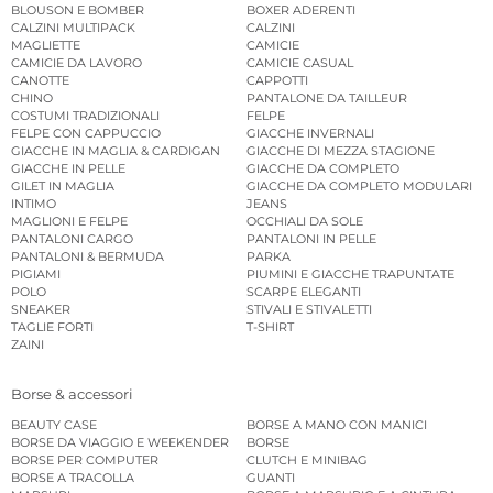
BLOUSON E BOMBER
BOXER ADERENTI
CALZINI MULTIPACK
CALZINI
MAGLIETTE
CAMICIE
CAMICIE DA LAVORO
CAMICIE CASUAL
CANOTTE
CAPPOTTI
CHINO
PANTALONE DA TAILLEUR
COSTUMI TRADIZIONALI
FELPE
FELPE CON CAPPUCCIO
GIACCHE INVERNALI
GIACCHE IN MAGLIA & CARDIGAN
GIACCHE DI MEZZA STAGIONE
GIACCHE IN PELLE
GIACCHE DA COMPLETO
GILET IN MAGLIA
GIACCHE DA COMPLETO MODULARI
INTIMO
JEANS
MAGLIONI E FELPE
OCCHIALI DA SOLE
PANTALONI CARGO
PANTALONI IN PELLE
PANTALONI & BERMUDA
PARKA
PIGIAMI
PIUMINI E GIACCHE TRAPUNTATE
POLO
SCARPE ELEGANTI
SNEAKER
STIVALI E STIVALETTI
TAGLIE FORTI
T-SHIRT
ZAINI
Borse & accessori
BEAUTY CASE
BORSE A MANO CON MANICI
BORSE DA VIAGGIO E WEEKENDER
BORSE
BORSE PER COMPUTER
CLUTCH E MINIBAG
BORSE A TRACOLLA
GUANTI