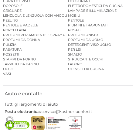
CURA DEL VISO
DEODORANTI
DOPOSOLE
ELETTRODOMESTICI DA CUCINA
GRIGLIARE
LAMPADE E ILLUMINAZIONE
LENZUOLA E LENZUOLA CON ANGOLI
MOBILI
PEELING
PENTOLE
PENTOLE E PADELLE
PIUMINI E TRAPUNTATI
PORCELLANA
POSATE
PROFUMI PER AMBIENTE E SPRAY PER AMBIENTE
PROFUMI UNISEX
PROFUMI DA DONNA
PROFUMI DA UOMO
PULIZIA
DETERGENTI VISO UOMO
RASATURA
PER LEI
ROSSETTI
SMALTO
STAMPI DA FORNO
STRUCCANTE OCCHI
TAPPETO DA BAGNO
LABBRO
OCCHI
UTENSILI DA CUCINA
VASI
Aiuto e contatto
Tutti gli argomenti di aiuto
Posta elettronica:
service@kastner-oehler.it