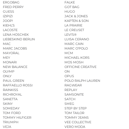
ERGOBAG
FALKE
FRED PERRY
GOT BAG
GUESS
HUGO
IZIPIZI
JACK & JONES
JOOP!
KAPTEN & SON
KIEHL’S
LA PRAIRIE
LACOSTE
LE CREUSET
LENA HOSCHEK
LEVI’S®
LIEBESKIND BERLIN
LUISA CERANO
MAC
MARC CAIN
MARC JACOBS
MARC O’POLO
MAYORAL
MCM
MEY
MICHAEL KORS
MONARI
MOS MOSH
NEW BALANCE
OFFICINE CREATIVE
OLYMP
ON
ONLY
OPUS
PAUL GREEN
POLO RALPH LAUREN
RAFFAELLO ROSSI
RAGWEAR
RAINKISS
REPLAY
RICHROYAL
SAMSONITE
SANETTA
SATCH
SKINY
SMEG
SOMEDAY
STEP BY STEP
TOM FORD
TOM TAILOR
TOMMY HILFIGER
TOMMY JEANS
TRIUMPH
VEE COLLECTIVE
VEJA
VERO MODA