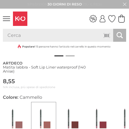
30 GIORNI DI RESO
Resistente all'acqua
LOOK
WEDDING
VIBES
Popolare!
15 persone hanno l'articolo nel carrello in questo momento
ARTDECO
Matita labbra - Soft Lip Liner waterproof (140
Anise)
8,55
IVA inclusa, più spese di spedizione
Colore:
Cammello