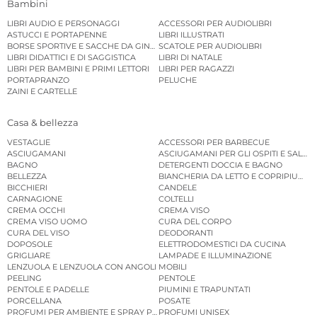
Bambini
LIBRI AUDIO E PERSONAGGI
ACCESSORI PER AUDIOLIBRI
ASTUCCI E PORTAPENNE
LIBRI ILLUSTRATI
BORSE SPORTIVE E SACCHE DA GINNASTICA
SCATOLE PER AUDIOLIBRI
LIBRI DIDATTICI E DI SAGGISTICA
LIBRI DI NATALE
LIBRI PER BAMBINI E PRIMI LETTORI
LIBRI PER RAGAZZI
PORTAPRANZO
PELUCHE
ZAINI E CARTELLE
Casa & bellezza
VESTAGLIE
ACCESSORI PER BARBECUE
ASCIUGAMANI
ASCIUGAMANI PER GLI OSPITI E SALVIE
BAGNO
DETERGENTI DOCCIA E BAGNO
BELLEZZA
BIANCHERIA DA LETTO E COPRIPIUMINI
BICCHIERI
CANDELE
CARNAGIONE
COLTELLI
CREMA OCCHI
CREMA VISO
CREMA VISO UOMO
CURA DEL CORPO
CURA DEL VISO
DEODORANTI
DOPOSOLE
ELETTRODOMESTICI DA CUCINA
GRIGLIARE
LAMPADE E ILLUMINAZIONE
LENZUOLA E LENZUOLA CON ANGOLI
MOBILI
PEELING
PENTOLE
PENTOLE E PADELLE
PIUMINI E TRAPUNTATI
PORCELLANA
POSATE
PROFUMI PER AMBIENTE E SPRAY PER AMBIENTE
PROFUMI UNISEX