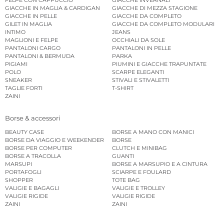
GIACCHE IN MAGLIA & CARDIGAN
GIACCHE DI MEZZA STAGIONE
GIACCHE IN PELLE
GIACCHE DA COMPLETO
GILET IN MAGLIA
GIACCHE DA COMPLETO MODULARI
INTIMO
JEANS
MAGLIONI E FELPE
OCCHIALI DA SOLE
PANTALONI CARGO
PANTALONI IN PELLE
PANTALONI & BERMUDA
PARKA
PIGIAMI
PIUMINI E GIACCHE TRAPUNTATE
POLO
SCARPE ELEGANTI
SNEAKER
STIVALI E STIVALETTI
TAGLIE FORTI
T-SHIRT
ZAINI
Borse & accessori
BEAUTY CASE
BORSE A MANO CON MANICI
BORSE DA VIAGGIO E WEEKENDER
BORSE
BORSE PER COMPUTER
CLUTCH E MINIBAG
BORSE A TRACOLLA
GUANTI
MARSUPI
BORSE A MARSUPIO E A CINTURA
PORTAFOGLI
SCIARPE E FOULARD
SHOPPER
TOTE BAG
VALIGIE E BAGAGLI
VALIGIE E TROLLEY
VALIGIE RIGIDE
VALIGIE RIGIDE
ZAINI
ZAINI