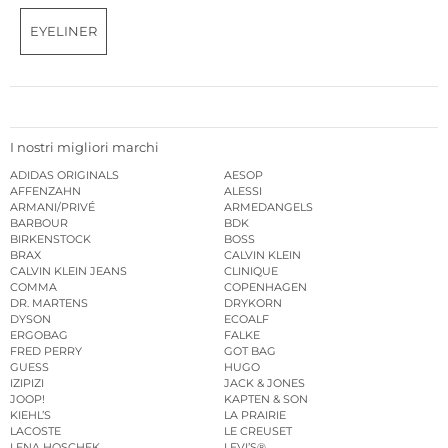
EYELINER
I nostri migliori marchi
ADIDAS ORIGINALS
AESOP
AFFENZAHN
ALESSI
ARMANI/PRIVÉ
ARMEDANGELS
BARBOUR
BDK
BIRKENSTOCK
BOSS
BRAX
CALVIN KLEIN
CALVIN KLEIN JEANS
CLINIQUE
COMMA
COPENHAGEN
DR. MARTENS
DRYKORN
DYSON
ECOALF
ERGOBAG
FALKE
FRED PERRY
GOT BAG
GUESS
HUGO
IZIPIZI
JACK & JONES
JOOP!
KAPTEN & SON
KIEHL’S
LA PRAIRIE
LACOSTE
LE CREUSET
LENA HOSCHEK
LEVI’S®