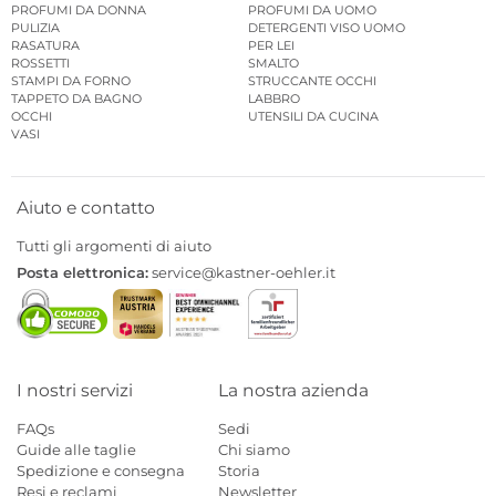
PROFUMI DA DONNA
PROFUMI DA UOMO
PULIZIA
DETERGENTI VISO UOMO
RASATURA
PER LEI
ROSSETTI
SMALTO
STAMPI DA FORNO
STRUCCANTE OCCHI
TAPPETO DA BAGNO
LABBRO
OCCHI
UTENSILI DA CUCINA
VASI
Aiuto e contatto
Tutti gli argomenti di aiuto
Posta elettronica:
service@kastner-oehler.it
I nostri servizi
La nostra azienda
FAQs
Sedi
Guide alle taglie
Chi siamo
Spedizione e consegna
Storia
Resi e reclami
Newsletter