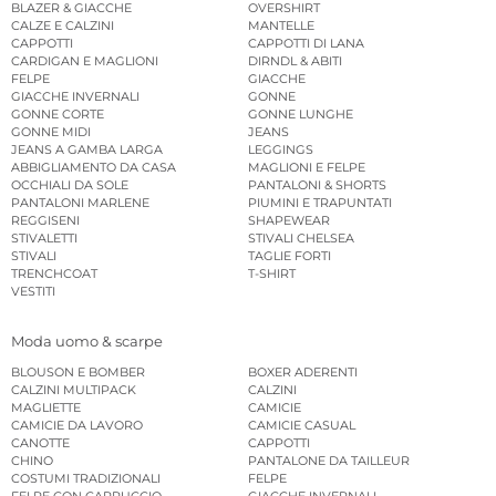
BLAZER & GIACCHE
OVERSHIRT
CALZE E CALZINI
MANTELLE
CAPPOTTI
CAPPOTTI DI LANA
CARDIGAN E MAGLIONI
DIRNDL & ABITI
FELPE
GIACCHE
GIACCHE INVERNALI
GONNE
GONNE CORTE
GONNE LUNGHE
GONNE MIDI
JEANS
JEANS A GAMBA LARGA
LEGGINGS
ABBIGLIAMENTO DA CASA
MAGLIONI E FELPE
OCCHIALI DA SOLE
PANTALONI & SHORTS
PANTALONI MARLENE
PIUMINI E TRAPUNTATI
REGGISENI
SHAPEWEAR
STIVALETTI
STIVALI CHELSEA
STIVALI
TAGLIE FORTI
TRENCHCOAT
T-SHIRT
VESTITI
Moda uomo & scarpe
BLOUSON E BOMBER
BOXER ADERENTI
CALZINI MULTIPACK
CALZINI
MAGLIETTE
CAMICIE
CAMICIE DA LAVORO
CAMICIE CASUAL
CANOTTE
CAPPOTTI
CHINO
PANTALONE DA TAILLEUR
COSTUMI TRADIZIONALI
FELPE
FELPE CON CAPPUCCIO
GIACCHE INVERNALI