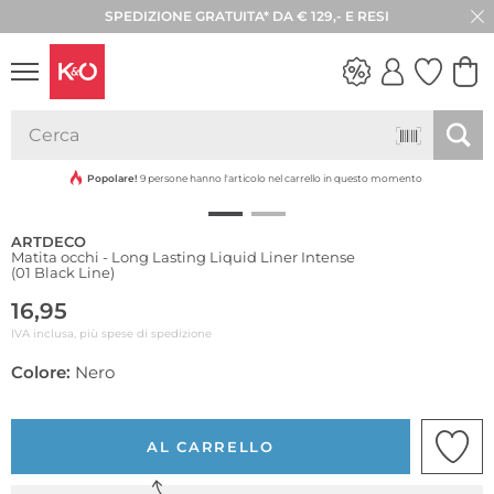
SPEDIZIONE GRATUITA* DA € 129,- E RESI
30 GIORNI DI RESO
LOOK
WEDDING
VIBES
Popolare!
9 persone hanno l'articolo nel carrello in questo momento
ARTDECO
Matita occhi - Long Lasting Liquid Liner Intense
(01 Black Line)
16,95
IVA inclusa, più spese di spedizione
Colore:
Nero
AL CARRELLO