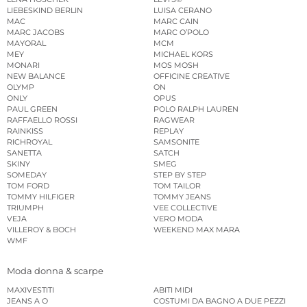
LIEBESKIND BERLIN
LUISA CERANO
MAC
MARC CAIN
MARC JACOBS
MARC O’POLO
MAYORAL
MCM
MEY
MICHAEL KORS
MONARI
MOS MOSH
NEW BALANCE
OFFICINE CREATIVE
OLYMP
ON
ONLY
OPUS
PAUL GREEN
POLO RALPH LAUREN
RAFFAELLO ROSSI
RAGWEAR
RAINKISS
REPLAY
RICHROYAL
SAMSONITE
SANETTA
SATCH
SKINY
SMEG
SOMEDAY
STEP BY STEP
TOM FORD
TOM TAILOR
TOMMY HILFIGER
TOMMY JEANS
TRIUMPH
VEE COLLECTIVE
VEJA
VERO MODA
VILLEROY & BOCH
WEEKEND MAX MARA
WMF
Moda donna & scarpe
MAXIVESTITI
ABITI MIDI
JEANS A O
COSTUMI DA BAGNO A DUE PEZZI